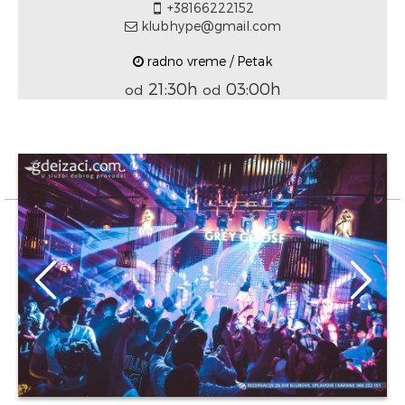
+38166222152
klubhype@gmail.com
radno vreme / Petak
21:30h
03:00h
od
od