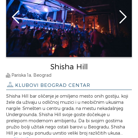
Shisha Hill
Pariska 1a, Beograd
KLUBOVI BEOGRAD CENTAR
Shisha Hill bar oličenje je omiljeno mesto onih gostiju, koji
žele da uživaju u odličnoj muzici i u neobičnim ukusima
nargile. Smešten u centru grada, na mestu nekadašnjeg
Undergrounda, Shisha Hill svoje goste dočekuje u
prelepom modernom ambijentu. Da bi svojim gostima
pružio bolji užitak nego ostali barovi u Beogradu, Shisha
Hill je u svoju ponudu uvrstio veliki broj različitih ukusa...