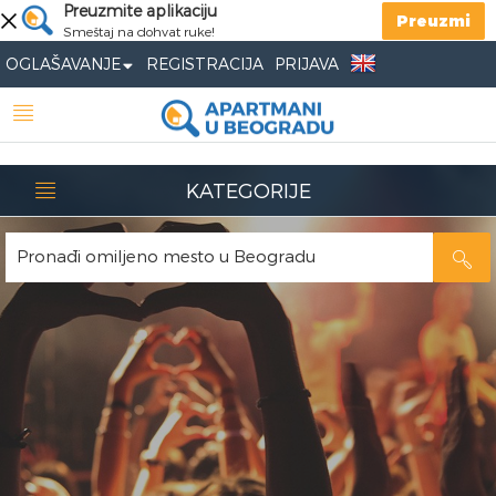
Preuzmite aplikaciju
Preuzmi
Smeštaj na dohvat ruke!
OGLAŠAVANJE
REGISTRACIJA
PRIJAVA
KATEGORIJE
Pronađi omiljeno mesto u Beogradu