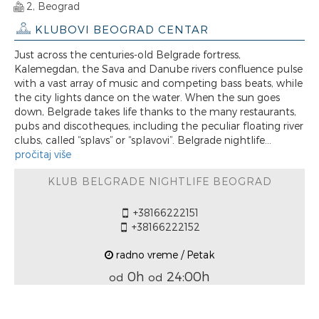
2, Beograd
KLUBOVI BEOGRAD CENTAR
Just across the centuries-old Belgrade fortress,
Kalemegdan, the Sava and Danube rivers confluence pulse
with a vast array of music and competing bass beats, while
the city lights dance on the water. When the sun goes
down, Belgrade takes life thanks to the many restaurants,
pubs and discotheques, including the peculiar floating river
clubs, called “splavs” or “splavovi”. Belgrade nightlife...
pročitaj više
KLUB BELGRADE NIGHTLIFE BEOGRAD
+38166222151
+38166222152
radno vreme / Petak
0h
24:00h
od
od