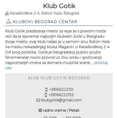
Klub Gotik
Karađorđeva 2-4, Beton hala, Beograd
KLUBOVI BEOGRAD CENTAR
Klub Gotik predstavlja mesto za koje se s pravom može
reći da je epicentar najboljih klubskih žurki u Beogradu.
Svoje mesto, ovaj klub našao je u samom srcu Beton Hale;
na mestu nekadašnjeg kluba Magacin, u Karađorđevoj 2-4.
Od svog početka, Gotik je beogradskoj publici pružio
fenomenalan noćni provod uz živu svirku i gostovanja
najpoznatijih imena sa domaće muzičke scene....
pročitaj
više
KLUB KLUB GOTIK BEOGRAD
+38166222151
+38166222152
klubgotik@gmail.com
radno vreme / Petak