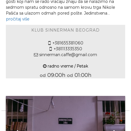
gosti koji nam se rado vraćaju znaju da se nalazimo na
sedmom spratu odnosno na samom krovu trga Nikole
Pašića sa ulazom odmah pored pošte. Jedinstvena...
pročitaj više
KLUB SINNERMAN BEOGRAD
+381655381060
+381113335350
sinnerman.caffe@gmail.com
radno vreme / Petak
09:00h
01:00h
od
od