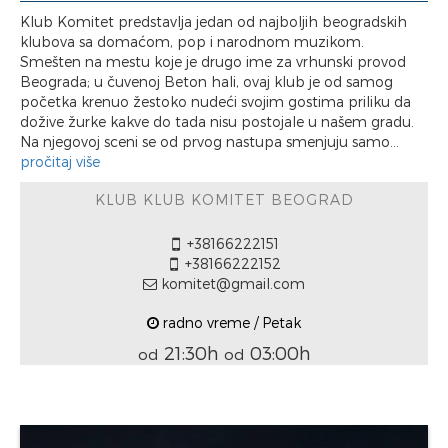
Klub Komitet predstavlja jedan od najboljih beogradskih
klubova sa domaćom, pop i narodnom muzikom.
Smešten na mestu koje je drugo ime za vrhunski provod
Beograda; u čuvenoj Beton hali, ovaj klub je od samog
početka krenuo žestoko nudeći svojim gostima priliku da
dožive žurke kakve do tada nisu postojale u našem gradu.
Na njegovoj sceni se od prvog nastupa smenjuju samo...
pročitaj više
KLUB KLUB KOMITET BEOGRAD
+38166222151
+38166222152
komitet@gmail.com
radno vreme / Petak
21:30h
03:00h
od
od