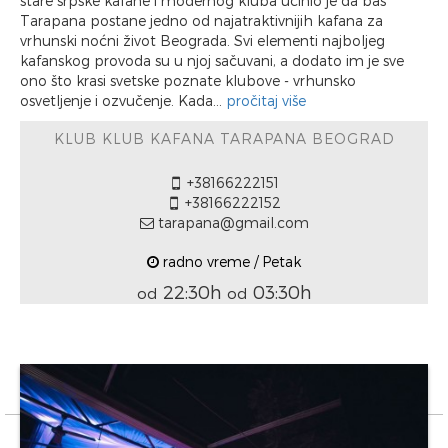
stare srpske kafane i modernog kluba učinio je da baš
Tarapana postane jedno od najatraktivnijih kafana za
vrhunski noćni život Beograda. Svi elementi najboljeg
kafanskog provoda su u njoj sačuvani, a dodato im je sve
ono što krasi svetske poznate klubove - vrhunsko
osvetljenje i ozvučenje. Kada...
pročitaj više
KLUB KLUB KAFANA TARAPANA BEOGRAD
+38166222151
+38166222152
tarapana@gmail.com
radno vreme / Petak
22:30h
03:30h
od
od