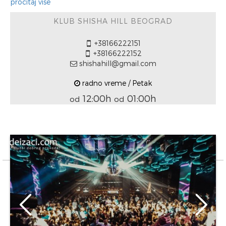
pročitaj više
KLUB SHISHA HILL BEOGRAD
+38166222151
+38166222152
shishahill@gmail.com
radno vreme / Petak
12:00h
01:00h
od
od