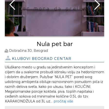
Nula pet bar
Dobračina 30, Beograd
KLUBOVI BEOGRAD CENTAR
Ušuškano mesto u gradu sa jedinstvenim konceptom i
ciljem da u svakome probudi istinsku volju za hedonizmom
i dobrim druženjem. Pub/bar ‘NULA PET’ pored svog
udobnog ambijenta obiluje raznovrsnom ponudom pića iz
raznih delova sveta, kako po ukusu, tako i KOLIČINI.
Megalomanske porcije koktela, piva, toplih napitaka i
ceđenih sokova od minimalne količine 0.5L do tzv.
KARAKONDŽULA od 3L uz...
pročitaj više