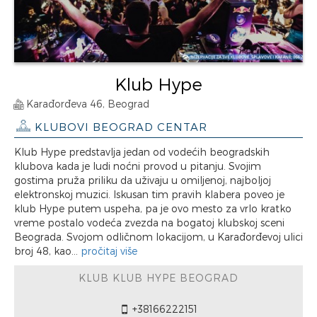
Klub Hype
Karađorđeva 46, Beograd
KLUBOVI BEOGRAD CENTAR
Klub Hype predstavlja jedan od vodećih beogradskih
klubova kada je ludi noćni provod u pitanju. Svojim
gostima pruža priliku da uživaju u omiljenoj, najboljoj
elektronskoj muzici. Iskusan tim pravih klabera poveo je
klub Hype putem uspeha, pa je ovo mesto za vrlo kratko
vreme postalo vodeća zvezda na bogatoj klubskoj sceni
Beograda. Svojom odličnom lokacijom, u Karađorđevoj ulici
broj 48, kao...
pročitaj više
KLUB KLUB HYPE BEOGRAD
+38166222151