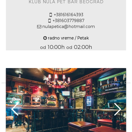
KLUB NULA PET BAR BEOGRAD
+381616164393
+381603779887
nulapetica@hotmail.com
radno vreme / Petak
10:00h
02:00h
od
od