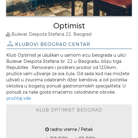
Optimist
Bulevar Despota Stefana 22, Beograd
KLUBOVI BEOGRAD CENTAR
Klub Optimist je ušuškan u samom srcu beograda u ulici
Bulevar Despota Stefana br. 22 u Beogradu, blizu trga
Republike. Renovirani i prošireni prostor od 120kvm,
pružiće vam uživanje za sva čula. Od sada kod nas možete
uživati u zvucima odabranih džez bendova, a od početka
oktobra u bogatoj ponudi gastronomskih specijaliteta. U
ponudi za naše goste imaćemo celodnevne obroke...
pročitaj više
KLUB OPTIMIST BEOGRAD
radno vreme / Petak