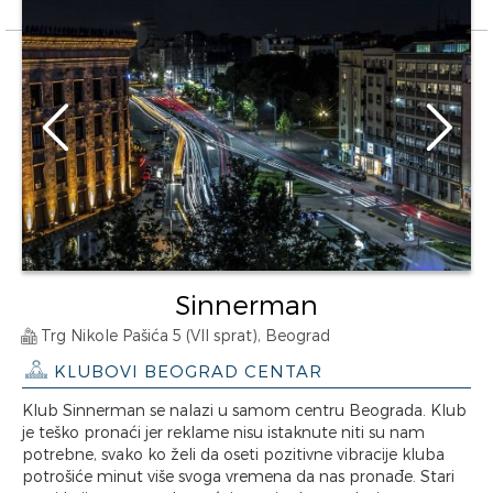
Sinnerman
Trg Nikole Pašića 5 (VII sprat), Beograd
KLUBOVI BEOGRAD CENTAR
Klub Sinnerman se nalazi u samom centru Beograda. Klub
je teško pronaći jer reklame nisu istaknute niti su nam
potrebne, svako ko želi da oseti pozitivne vibracije kluba
potrošiće minut više svoga vremena da nas pronađe. Stari