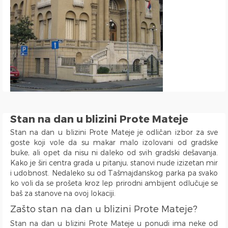
Hram Svetog Save
Ulica Kneginje Zorke
Sportski centar 11 April
Opština Novi Beograd
Dunavski kej
Hotel Jugoslavija
Stari Merkator
Stari Merkator Novi Beograd
Delta City
Stan na dan u blizini Prote Mateje
Bulevar Zorana Djindjica
Stan na dan u blizini Prote Mateje je odličan izbor za sve
Tosin bunar
goste koji vole da su makar malo izolovani od gradske
Park Tašmajdan
buke, ali opet da nisu ni daleko od svih gradski dešavanja.
Kako je širi centra grada u pitanju, stanovi nude izizetan mir
Pozeska ulica
i udobnost. Nedaleko su od Tašmajdanskog parka pa svako
Trg Republike
ko voli da se prošeta kroz lep prirodni ambijent odlučuje se
Naselje Belvil
baš za stanove na ovoj lokaciji.
Apartmani u blizini Surčina
Zašto stan na dan u blizini Prote Mateje?
Stan na dan u blizini Prote Mateje u ponudi ima neke od