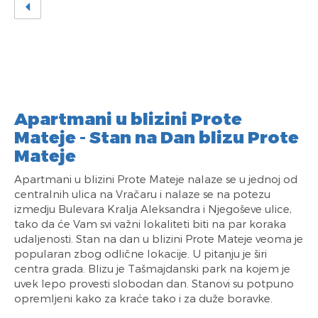
Apartmani u blizini Prote
Mateje - Stan na Dan blizu Prote
Mateje
Apartmani u blizini Prote Mateje nalaze se u jednoj od
centralnih ulica na Vračaru i nalaze se na potezu
izmedju Bulevara Kralja Aleksandra i Njegoševe ulice,
tako da će Vam svi važni lokaliteti biti na par koraka
udaljenosti. Stan na dan u blizini Prote Mateje veoma je
popularan zbog odlične lokacije. U pitanju je širi
centra grada. Blizu je Tašmajdanski park na kojem je
uvek lepo provesti slobodan dan. Stanovi su potpuno
opremljeni kako za kraće tako i za duže boravke.