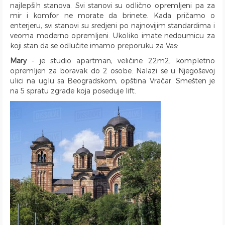
najlepših stanova. Svi stanovi su odlično opremljeni pa za
mir i komfor ne morate da brinete. Kada pričamo o
enterjeru, svi stanovi su sredjeni po najnovijim standardima i
veoma moderno opremljeni. Ukoliko imate nedoumicu za
koji stan da se odlučite imamo preporuku za Vas:
Mary
- je studio apartman, veličine 22m2, kompletno
opremljen za boravak do 2 osobe. Nalazi se u Njegoševoj
ulici na uglu sa Beogradskom, opština Vračar. Smešten je
na 5 spratu zgrade koja poseduje lift.