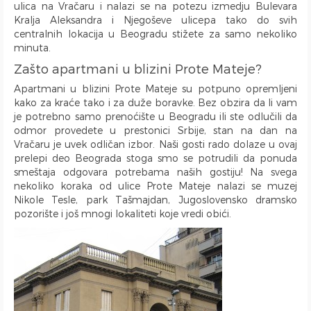
ulica na Vračaru i nalazi se na potezu izmedju Bulevara
Tursko Kupatilo
Proslave
Radni Sto
Mini Linija
Aparat za Kafu
Vojnomedicinska akademija
Video nadzor
Kralja Aleksandra i Njegoševe ulicepa tako do svih
Bide
Bazen
Čiviluk
DVD Plejer
Frižider
Beograd na vodi
centralnih lokacija u Beogradu stižete za samo nekoliko
minuta.
Veš Mašina
Kamin
Pegla za veš
Laptop
Kombinovani Frižider
Ada Ciganlija
Zašto apartmani u blizini Prote Mateje?
Mašina za Sušenje Veša
Balkon
Daska za Peglanje
Računar
Mašina za Pranje Sudova
Autobuska stanica Beograd
Sušilica za Veš
Terasa
iPad
Čajna Kuhinja
Klinički centar Srbije
Apartmani u blizini Prote Mateje su potpuno opremljeni
kako za kraće tako i za duže boravke. Bez obzira da li vam
Fen za Kosu
Posteljina
Telefon
Kuhinja u sklopu Dnevnog Boravka
Pancevacki most
je potrebno samo prenoćište u Beogradu ili ste odlučili da
Papuče
Peškiri
Trpezarija
Ulica Visokog Stevana
odmor provedete u prestonici Srbije, stan na dan na
Bade Mantil
Zabranjeno pušenje
Trpezarijski Sto i Stolice
Mostarska petlja
Vračaru je uvek odličan izbor. Naši gosti rado dolaze u ovaj
Kozmetika
Recepcija
Deo za Ručavanje
Vasina ulica
prelepi deo Beograda stoga smo se potrudili da ponuda
smeštaja odgovara potrebama naših gostiju! Na svega
Toalet Papir
Kategorizovan
Aspirator
Beogradski Sajam
nekoliko koraka od ulice Prote Mateje nalazi se muzej
Sredstva za Čišćenje
Vaučeri
Posudje i Escajg
Yu biznis centar
Nikole Tesle, park Tašmajdan, Jugoslovensko dramsko
Ulica Španskih boraca
pozorište i još mnogi lokaliteti koje vredi obići.
Naselje West 365
Filmski grad
Karadjordjev park
KBC Zemun
Institut za majku i dete