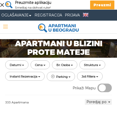
Preuzmite aplikaciju
Preuzmi
Smeštaj na dohvat ruke!
OGLAŠAVANJE
REGISTRACIJA
PRIJAVA
APARTMANI U BLIZINI
PROTE MATEJE
Datumi
Cena
Br. Osoba
Struktura
Instant Rezervacija
Još Filtera
Parking
Prikaži Mapu
Poredjaj po
333 Apartmana