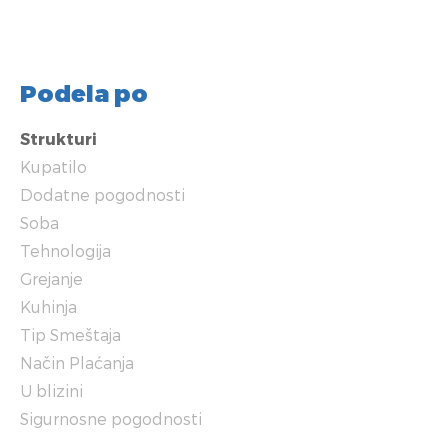
Podela po
Strukturi
Kupatilo
Dodatne pogodnosti
Soba
Tehnologija
Grejanje
Kuhinja
Tip Smeštaja
Način Plaćanja
U blizini
Sigurnosne pogodnosti