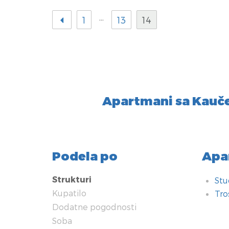
…
1
13
14
Apartmani sa Kauč
Podela po
Apa
Strukturi
Stu
Kupatilo
Tro
Dodatne pogodnosti
Kup
Dod
Sob
Teh
Grej
Kuh
Tip
Nači
U bl
Sig
Soba