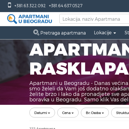
+381.63.322.092
+381.64.637.0527
Lokacije
S
Pretraga apartmana
APARTMAN
RASKLAPA
Apartmani u Beogradu - Danas većina 
smo želeli da Vam još dodatno olakša
želite brzo i lako da pronadjete sve
boravka u Beogradu. Samo klik Vas del
Datumi
Cena
Br. Osoba
Struktu
222 Apartmana