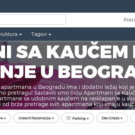
Pret
truktura
Tagovi
I SA KAUČEM
NJE U BEOGR
apartmana u Beogradu ima i dodatni ležaj koji je
mo pretragu! Sastavili smo listu Apartmani sa Ka
 apartmane sa udobnim kaučem na rasklapanje u s
i od brze pretrage svih apartmana koji imaju kauč
ra
Instant Rezervacija
Deo Grada
Parking