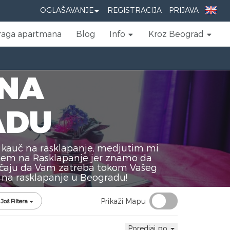
OGLAŠAVANJE
REGISTRACIJA
PRIJAVA
raga apartmana
Blog
Info
Kroz Beograd
 NA
ADU
 kauč na rasklapanje, medjutim mi
učem na Rasklapanje jer znamo da
lučaju da Vam zatreba tokom Vašeg
 na rasklapanje u Beogradu!
Prikaži Mapu
Još Filtera
Poredjaj po