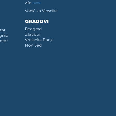
više
ovde
Vodič za Vlasnike
GRADOVI
Beograd
tar
Zlatibor
grad
Vrnjacka Banja
ntar
Novi Sad