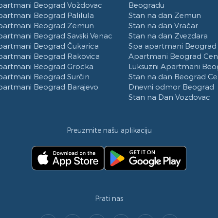
partmani Beograd Voždovac
Beogradu
partmani Beograd Palilula
Stan na dan Zemun
partmani Beograd Zemun
Stan na dan Vračar
partmani Beograd Savski Venac
Stan na dan Zvezdara
partmani Beograd Čukarica
Spa apartmani Beograd
partmani Beograd Rakovica
Apartmani Beograd Cen
partmani Beograd Grocka
Luksuzni Apartmani Beo
partmani Beograd Surčin
Stan na dan Beograd Ce
partmani Beograd Barajevo
Dnevni odmor Beograd
Stan na Dan Vozdovac
Preuzmite našu aplikaciju
Prati nas