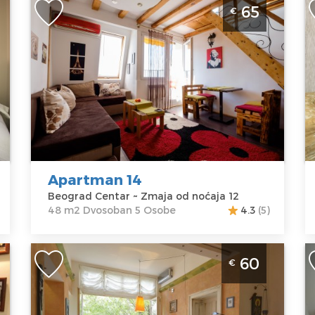
Dvosoban Apartman 14 Beograd -
T
65
€
Lokacija Centar
C
Beograd
B
Lokacija:
Gosti:
5
Lo
Beograd
Kvadratura :
48
B
Centar
m2
C
Adresa:
Zmaja
Struktura :
A
od noćaja 12
Dvosoban
F
Cena
65 €
C
Apartman 14
Beograd Centar ~ Zmaja od noćaja 12
48 m2 Dvosoban 5 Osobe
4.3
(5)
Dvosoban Apartman Harmony 8
J
60
€
Beograd Centar
C
Beograd
B