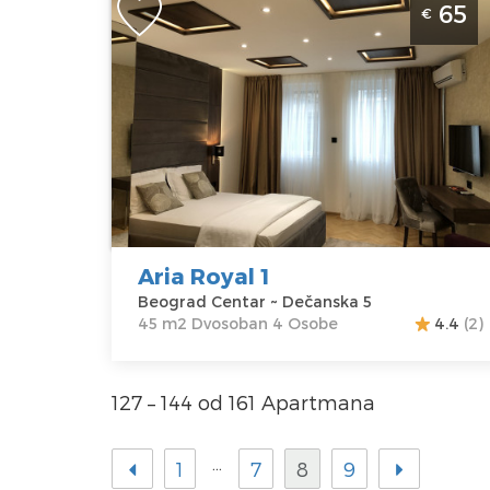
65
€
Beograd Centar
Beograd
Lokacija:
Gosti:
4
Beograd
Kvadratura :
45
Centar
m2
Adresa:
Struktura :
Dečanska 5
Dvosoban
Cena
65 €
Aria Royal 1
Beograd Centar ~ Dečanska 5
45 m2 Dvosoban 4 Osobe
4.4
(2)
127 – 144 od 161 Apartmana
…
1
7
8
9