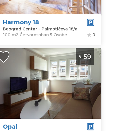
almotićeva
Četvorosoban
8/a
ena
135 €
Harmony 18
Beograd Centar ~ Palmotićeva 18/a
100 m2 Četvorosoban 5 Osobe
0
vosoban Apartman Opal Beograd
59
€
entar
eograd
kacija:
Gosti:
4
eograd
Kvadratura :
40
entar
m2
dresa:
Simina
Struktura :
6
Dvosoban
ena
59 €
Opal