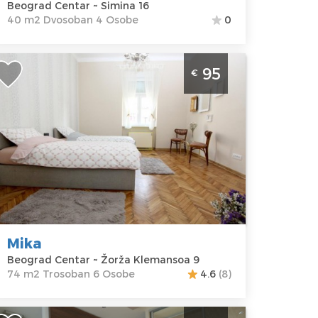
Beograd Centar ~ Simina 16
40 m2 Dvosoban 4 Osobe
0
rosoban Apartman Mika Beograd
95
€
entar
eograd
kacija:
Gosti:
6
eograd
Kvadratura :
74
entar
m2
dresa:
Žorža
Struktura :
lemansoa 9
Trosoban
ena
95 €
Mika
Beograd Centar ~ Žorža Klemansoa 9
74 m2 Trosoban 6 Osobe
4.6
(8)
tudio Apartman Aria Nušić Beograd