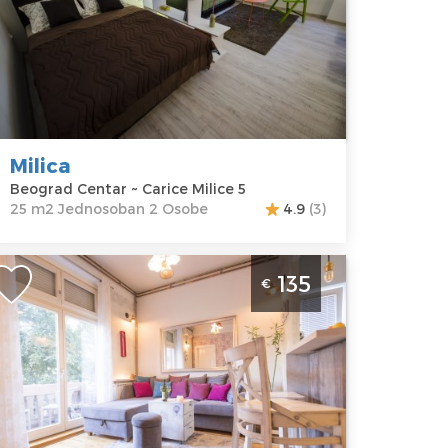
kacija:
Gosti:
2
eograd
Kvadratura :
25
entar
m2
dresa:
Carice
Struktura :
ilice 5
Jednosoban
ena
45 €
Milica
Beograd Centar ~ Carice Milice 5
25 m2 Jednosoban 2 Osobe
4.9
(3)
etvorosoban Apartman Harmony 18
135
€
eograd Centar
eograd
kacija:
Gosti:
5
eograd
Kvadratura :
entar
100 m2
dresa:
Struktura :