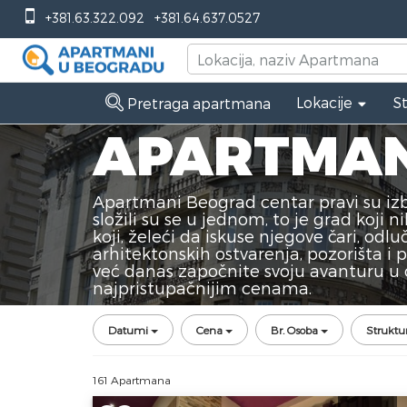
+381.63.322.092
+381.64.637.0527
Lokacije
S
Pretraga apartmana
APARTMAN
Apartmani Beograd centar pravi su izbo
složili su se u jednom, to je grad koj
koji, želeći da iskuse njegove čari, o
arhitektonskih ostvarenja, pozorišta i 
već danas započnite svoju avanturu u
najpristupačnijim cenama.
Datumi
Cena
Br. Osoba
Struktu
161 Apartmana