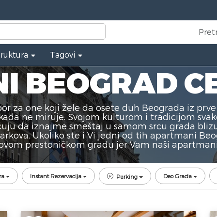
Pret
truktura
Tagovi
I BEOGRAD C
r za one koji žele da osete duh Beograda iz prve 
i nikada ne miruje. Svojom kulturom i tradicijom sv
dlučuju da iznajme smeštaj u samom srcu grada bliz
parkova. Ukoliko ste i Vi jedni od tih apartmani Beo
 ovom prestoničkom gradu jer Vam naši apartman
ra
Instant Rezervacija
Deo Grada
Parking