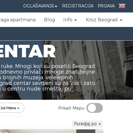
OGLAŠAVANJE
REGISTRACIJA
PRIJAVA
raga apartmana
Blog
Info
Kroz Beograd
ENTAR
ruke. Mnogi koji su posetili Beograd
akodnevno privlači mnoge znatiželjne
u brojnih muzeja, velelepnih
grad centar savršeni su za Vas i zato
i u centru nude smeštaj po
Prikaži Mapu
Još Filtera
Poredjaj po