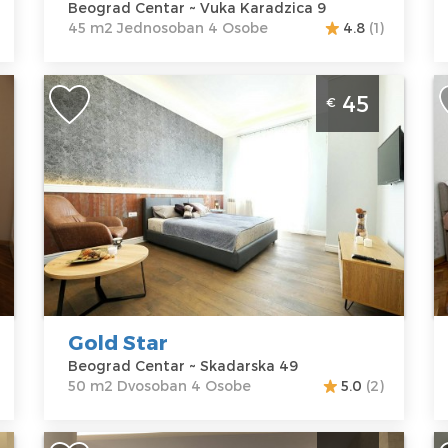
Beograd Centar ~ Vuka Karadzica 9
45 m2 Jednosoban 4 Osobe
4.8
(1)
ad
Dvosoban Apartman Gold Star Beograd
T
45
€
Centar
C
Beograd
B
Lokacija:
Gosti:
4
Lo
Beograd
Kvadratura :
50
B
Centar
m2
C
Adresa:
Struktura :
A
Skadarska 49
Dvosoban
K
Cena
45 €
C
Gold Star
Beograd Centar ~ Skadarska 49
50 m2 Dvosoban 4 Osobe
5.0
(2)
Studio Apartman Aria Royal 2 Beograd
S