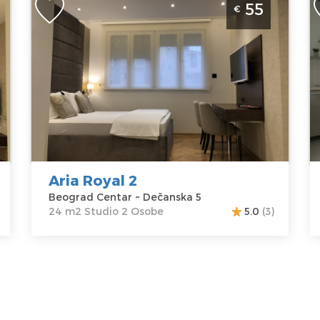
55
€
Centar
C
Beograd
B
Lokacija:
Gosti:
2
Lo
Beograd
Kvadratura :
24
B
Centar
m2
C
Adresa:
Struktura :
A
Dečanska 5
Studio
N
Cena
55 €
C
Aria Royal 2
Beograd Centar ~ Dečanska 5
24 m2 Studio 2 Osobe
5.0
(3)