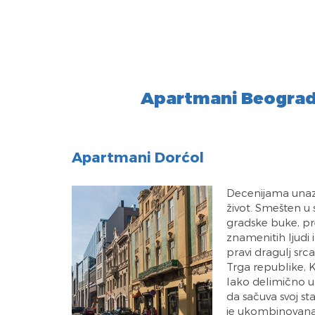
Apartmani Beograd 
Apartmani Dorćol
Decenijama unaza
život. Smešten u
gradske buke, pre
znamenitih ljudi 
pravi dragulj sr
Trga republike, 
Iako delimično u
da sačuva svoj sta
je ukombinovana