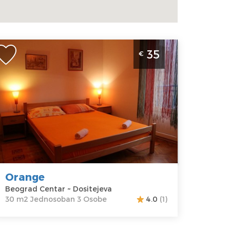
ednosobni Apartman Orange u Beogradu -
35
€
okacija Centar
eograd
kacija:
Gosti:
3
eograd
Kvadratura :
30
entar
m2
dresa:
Struktura :
ositejeva
Jednosoban
ena
35 €
Orange
Beograd Centar ~ Dositejeva
30 m2 Jednosoban 3 Osobe
4.0
(1)