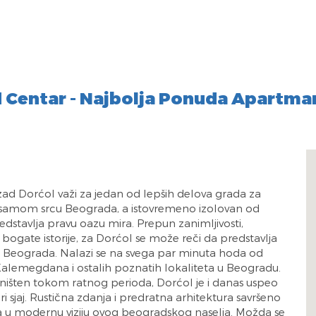
Centar - Najbolja Ponuda Apartma
d Dorćol važi za jedan od lepših delova grada za
 samom srcu Beograda, a istovremeno izolovan od
dstavlja pravu oazu mira. Prepun zanimljivosti,
i bogate istorije, za Dorćol se može reči da predstavlja
ca Beograda. Nalazi se na svega par minuta hoda od
Kalemegdana i ostalih poznatih lokaliteta u Beogradu.
ništen tokom ratnog perioda, Dorćol je i danas uspeo
ri sjaj. Rustična zdanja i predratna arhitektura savršeno
 u modernu viziju ovog beogradskog naselja. Možda se