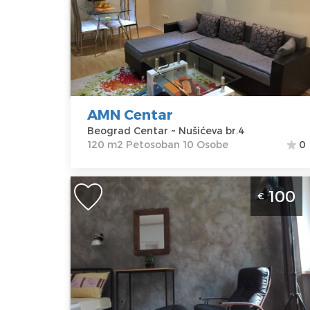
Lokacija:
Gosti:
10
Beograd
Kvadratura :
Centar
120 m2
Adresa:
Struktura :
Nušićeva br.4
Petosoban
Cena
207 €
AMN Centar
Beograd Centar ~ Nušićeva br.4
120 m2 Petosoban 10 Osobe
0
Trosoban Apartman Centrala Beograd
100
€
Centar
Beograd
Lokacija:
Gosti:
5
Beograd
Kvadratura :
90
Centar
m2
Adresa:
Struktura :