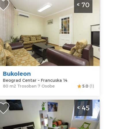
rosoban Apartman Bukoleon Beograd
70
€
entar
eograd
kacija:
Gosti:
7
eograd
Kvadratura :
80
entar
m2
dresa:
Struktura :
rancuska 14
Trosoban
ena
70 €
Bukoleon
Beograd Centar ~ Francuska 14
80 m2 Trosoban 7 Osobe
5.0
(1)
ednosoban Apartman Milica Beograd
45
€
entar
eograd