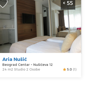
55
€
entar
eograd
kacija:
Gosti:
2
eograd
Kvadratura :
24
entar
m2
dresa:
Struktura :
ušićeva 12
Studio
ena
55 €
Aria Nušić
Beograd Centar ~ Nušićeva 12
24 m2 Studio 2 Osobe
5.0
(1)