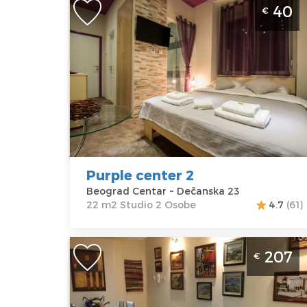
Studio Apartman Purple center 2
40
€
Beograd - Lokacija Centar
Beograd
Lokacija:
Gosti:
2
Beograd
Kvadratura :
22
Centar
m2
Adresa:
Struktura :
Dečanska 23
Studio
Cena
40 €
Purple center 2
Beograd Centar ~ Dečanska 23
22 m2 Studio 2 Osobe
4.7
(61)
Petosoban Apartman AMN Centar
207
€
Beograd Centar
Beograd