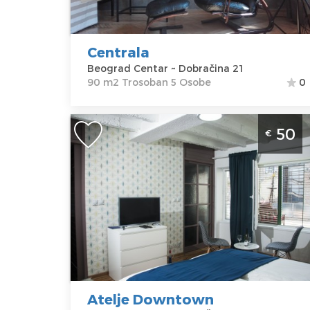
Dobračina 21
Trosoban
Cena
100 €
Centrala
Beograd Centar ~ Dobračina 21
90 m2 Trosoban 5 Osobe
0
Studio Apartman Atelje Downtown
50
€
Beograd Centar
Beograd
Lokacija:
Gosti:
2
Beograd
Kvadratura :
30
Centar
m2
Adresa:
Vase
Struktura :
Čarapića 16
Studio
Cena
50 €
Atelje Downtown