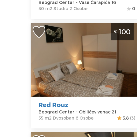
Beograd Centar ~ Vase Čarapića 16
30 m2 Studio 2 Osobe
0
Dvosoban Apartman Red Rouz Beogr
100
€
Centar
Beograd
Lokacija:
Gosti:
6
Beograd
Kvadratura :
55
Centar
m2
Adresa:
Struktura :
Obilićev venac
Dvosoban
21
Cena
100 €
Red Rouz
Beograd Centar ~ Obilićev venac 21
55 m2 Dvosoban 6 Osobe
3.8
(3)
Dvosoban Apartman Aria Royal 1