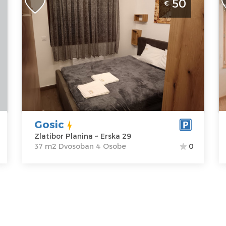
50
€
Zlatibor moderan apartman za 4 osobe
J
nedaleko od jezera
Z
Zlatibor
Lo
Lokacija:
Gosti:
4
Z
Zlatibor
Kvadratura :
37
P
Planina
m2
A
Adresa:
Erska
Struktura :
S
29
Dvosoban
C
Cena
50 €
Gosic
Zlatibor Planina ~ Erska 29
37 m2 Dvosoban 4 Osobe
0