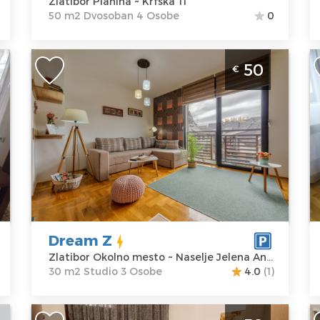
Zlatibor Planina ~ Krfska 11
50 m2 Dvosoban 4 Osobe
0
r
Studio Apartman Dream Z Zlatibor
D
50
€
Okolno Mesto Jelena Anžujska Iz ovog
C
smeštajnog objekta sa balkonom pruža
m
se pogled na planinu.
Z
Zlatibor
Lo
Lokacija:
Gosti:
3
Z
Zlatibor
Kvadratura :
30
P
Okolno mesto
m2
A
Adresa:
Naselje
Struktura :
Z
Jelena
Studio
p
Dream Z
Anžujska
C
Zlatibor Okolno mesto ~ Naselje Jelena Anžujska
Cena
50 €
30 m2 Studio 3 Osobe
4.0
(1)
Dvosoban Apartman Apartman Gosic
T