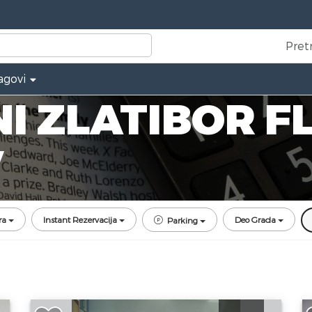
Pret
agovi
 ZLATIBOR F
V
ra
Instant Rezervacija
Deo Grada
Parking
Dvosoban Apartman Sloboda 2 Zlatibor
D