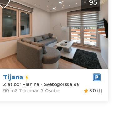
95
€
ezero
latibor
kacija:
Gosti:
7
latibor
Kvadratura :
90
lanina
m2
dresa:
Struktura :
vetogorska 9a
Trosoban
ena
95 €
Tijana
Zlatibor Planina ~ Svetogorska 9a
90 m2 Trosoban 7 Osobe
5.0
(1)