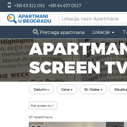
+381.63.322.092
+381.64.637.0527
Lokacije
T
Pretraga apartmana
APARTMANI
SCREEN T
Datumi
Cena
Br. Osoba
Struktu
flat-screen-tv
67 Apartmana
Dvosoban Apartman Apartman Nebo