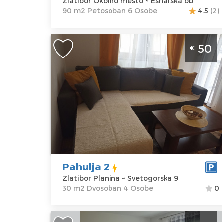
Zlatibor Okolno mesto ~ Esnafska bb
90 m2 Petosoban 6 Osobe
4.5
(2)
Dvosoban Apartman Pahulja 2 Zlatibo
50
€
Planina Golija, moderno opremljen
apartman,veličine 30 m2, pogodan za
boravak do 4 osobe
Zlatibor
Lokacija:
Gosti:
4
Zlatibor
Kvadratura :
30
Planina
m2
Adresa:
Struktura :
Svetogorska 9
Dvosoban
Pahulja 2
Cena
50 €
Zlatibor Planina ~ Svetogorska 9
30 m2 Dvosoban 4 Osobe
0
Dvosoban Apartman Gorska Oaza 1