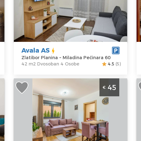
Lokacija:
Gosti:
4
Z
Zlatibor
Kvadratura :
42
P
Planina
m2
A
Adresa:
Struktura :
Ki
Miladina
Dvosoban
C
Pećinara 60
Avala AS
Cena
50 €
Zlatibor Planina ~ Miladina Pećinara 60
42 m2 Dvosoban 4 Osobe
4.5
(5)
Jednosoban Apartman Glorija Zlatibor
D
45
€
Zlatibor Centar. Jednosoban apartman
Z
na idealnoj lokaciji na Zlatiboru.
p
e
Zlatibor
Z
Lokacija:
Gosti:
4
Zlatibor
Kvadratura :
30
Lo
Planina
m2
Z