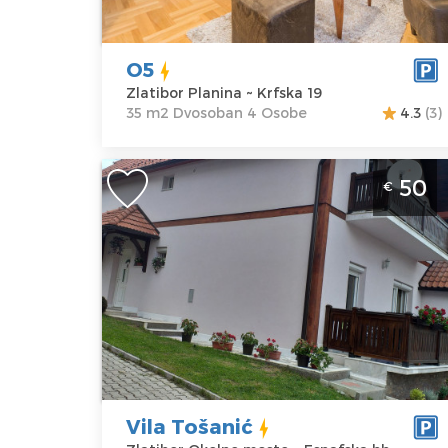
Adresa:
Krfska
Struktura :
19
Dvosoban
Cena
45 €
O5
Zlatibor Planina ~ Krfska 19
35 m2 Dvosoban 4 Osobe
4.3
(3)
Petosoban Apartman Vila Tosanic
50
€
Zlatibor Zova
Zlatibor
Lokacija:
Gosti:
6
Zlatibor
Kvadratura :
90
Okolno mesto
m2
Adresa:
Struktura :
Esnafska bb
Petosoban
Cena
50 €
Vila Tošanić