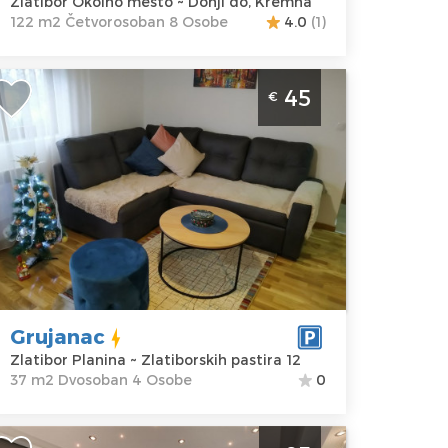
Zlatibor Okolno mesto ~ Donji do, Kremna
122 m2 Četvorosoban 8 Osobe
4.0
(1)
vosoban Apartman Grujanac Zlatibor
45
€
entar, moderan apartman, veličine 37
2, pogodan za boravak do 4 osobe
latibor
kacija:
Gosti:
4
latibor
Kvadratura :
37
lanina
m2
dresa:
Struktura :
latiborskih
Dvosoban
astira 12
Grujanac
ena
45 €
Zlatibor Planina ~ Zlatiborskih pastira 12
37 m2 Dvosoban 4 Osobe
0
rosoban Apartman Tijana Zlatibor