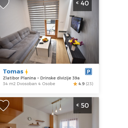
40
€
oderan apartman po ceni od 40e, za
oravak do 4 osobe. Nalazi se preko
uta hotela Mone u centru Zlatibora na
 spratu.
latibor
kacija:
Gosti:
4
latibor
Kvadratura :
34
lanina
m2
dresa:
Drinske
Struktura :
Tomas
vizije 39a
Dvosoban
Zlatibor Planina ~ Drinske divizije 39a
ena
40 €
34 m2 Dvosoban 4 Osobe
4.9
(23)
tudio Apartman Kostic Zlatibor
50
€
loboda
latibor
kacija:
Gosti:
2