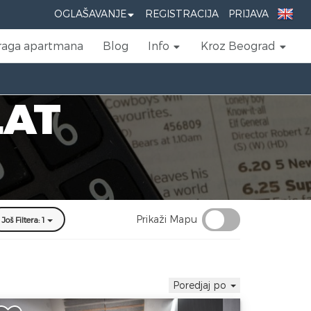
OGLAŠAVANJE
REGISTRACIJA
PRIJAVA
raga apartmana
Blog
Info
Kroz Beograd
LAT
Prikaži Mapu
Još Filtera: 1
Poredjaj po
vosoban apartman Tomas Zlatibor,