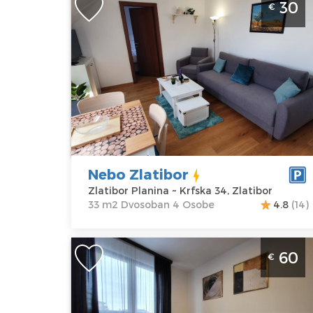
30
€
Zlatibor Planina Centar Planina
Apartman “Nebo” nalazi se u Vila Bella
luksuzno opremljenom objektu
Zlatibor
Lokacija:
Gosti:
4
Zlatibor
Kvadratura :
33
Planina
m2
Adresa:
Krfska
Struktura :
34, Zlatibor
Dvosoban
Nebo Zlatibor
Cena
30 €
Zlatibor Planina ~ Krfska 34, Zlatibor
33 m2 Dvosoban 4 Osobe
4.8
(14)
Dvosoban Apartman Restart Zlatibor
60
€
Centar Apartman Restart se nalazi u vi
Matis u mirnom delu Zlatibora
Zlatibor