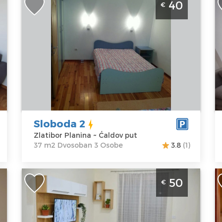
40
€
m
Zlatibor
,
b
Lokacija:
Gosti:
3
p
Zlatibor
Kvadratura :
37
2
Planina
m2
Z
Adresa:
Ćaldov
Struktura :
put
Dvosoban
Lo
Cena
40 €
Z
P
A
Sloboda 2
di
Zlatibor Planina ~ Ćaldov put
C
37 m2 Dvosoban 3 Osobe
3.8
(1)
Dvosoban Apartman Avala AS Zlatibor
S
50
€
li
Centar Avala As je apartman u strogom
S
centru Zlatibora, predvidjen za 4 osobe
Z
Zlatibor
Lo