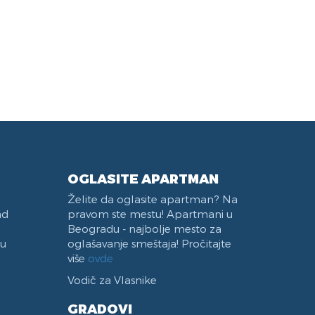
Dnevni odmor
Krevet na Sprat
Kablovski Kanali
Etažno Grejanje
Rešo
Brvnara
Gotovinski račun
Aparati za Gašenje Požara
Pogodno za invalide
Dečiji Krevetac
Flat Screen TV
Toster
H Brava
Bazen
Čiviluk
DVD Plejer
Frižider
Terasa
Čajna Kuhinja
Zabranjeno pušenje
Trpezarijski Sto i Stolice
Vaučeri
Aspirator
OGLASITE APARTMAN
Želite da oglasite apartman? Na
ad
pravom ste mestu! Apartmani u
Beogradu - najbolje mesto za
 u
oglašavanje smeštaja! Pročitajte
više
ovde
Vodič za Vlasnike
GRADOVI