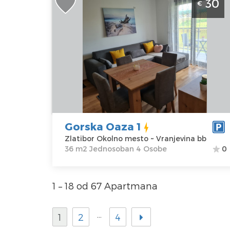
30
€
Zlatibor Okolno mesto jednosoban
apartman, idealan za boravak do 4
osobe
Zlatibor
Lokacija:
Gosti:
4
Zlatibor
Kvadratura :
36
Okolno mesto
m2
Adresa:
Struktura :
Vranjevina bb
Jednosoban
Gorska Oaza 1
Cena
30 €
Zlatibor Okolno mesto ~ Vranjevina bb
36 m2 Jednosoban 4 Osobe
0
1 – 18 od 67 Apartmana
…
1
2
4