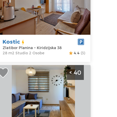
latibor
Kvadratura :
28
lanina
m2
dresa:
Struktura :
ridzijska 38
Studio
ena
50 €
Kostic
Zlatibor Planina ~ Kiridzijska 38
28 m2 Studio 2 Osobe
4.4
(3)
vosoban Apartman Planinski Kutak
40
€
latibor Golija Apartman za 4 osobe,
oseduje spa centar u zgradi, cena 60
vra dan.
latibor
kacija:
Gosti:
4
latibor
Kvadratura :
35