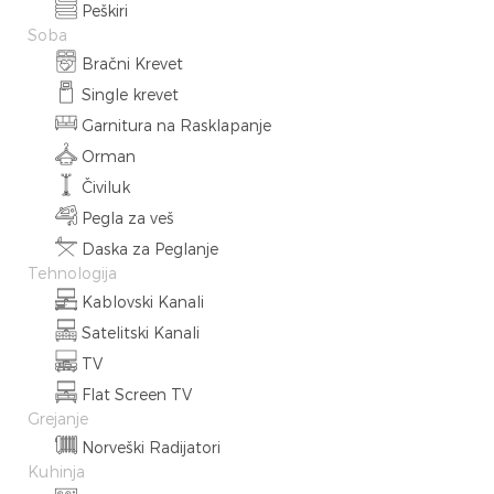
Peškiri
Soba
Bračni Krevet
Single krevet
Garnitura na Rasklapanje
Orman
Čiviluk
Pegla za veš
Daska za Peglanje
Tehnologija
Kablovski Kanali
Satelitski Kanali
TV
Flat Screen TV
Grejanje
Norveški Radijatori
Kuhinja