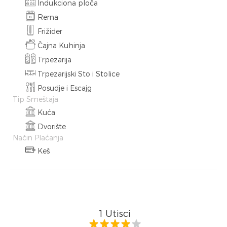
Indukciona ploča
Rerna
Frižider
Čajna Kuhinja
Trpezarija
Trpezarijski Sto i Stolice
Posudje i Escajg
Tip Smeštaja
Kuća
Dvorište
Način Plaćanja
Keš
1
Utisci