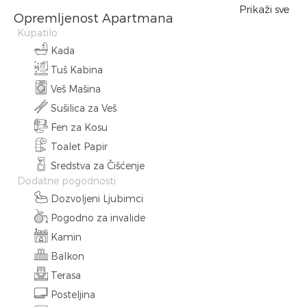
Prikaži sve
Opremljenost Apartmana
Kupatilo
Kada
Tuš Kabina
Veš Mašina
Sušilica za Veš
Fen za Kosu
Toalet Papir
Sredstva za Čišćenje
Dodatne pogodnosti
Dozvoljeni Ljubimci
Pogodno za invalide
Kamin
Balkon
Terasa
Posteljina