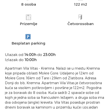
8 osoba
122 m2
Prizemlje
Četvorosoban
Besplatan parking
Ulazak od
14:00h
do
23:00h
Izlazak do
10:00h
Apartman Vila Vitas - Kremna. Nalazi se u mestu Kremna
koje pripada oblasti Mokre Gore. Udaljeno je 12km od
Mokre Gore, 16km od Tare i 29km od Zlatibora. Adresa:
Donji do bb, Kremna. Apartman Vila Vitas je četvorosobna
kuća sa visokim potkrovljem i površine je 122m2. Pogodna
je za boravak do 8 osoba. Kuća sadrži 2 spavaće sobe od
kojih je jedna soba sa francuskim ležajem, a druga soba ima
dva odvojena (single) kreveta. Vila Vitas poseduje prostran
dnevni boravak sa kaminom u prizemlju kuće i jos jedan