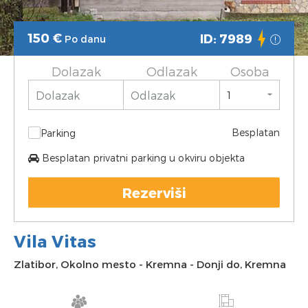
150
€
ID: 7989
Po danu
Dolazak
Odlazak
Osoba
Besplatan
Parking
Besplatan privatni parking u okviru objekta
Rezerviši
Vila Vitas
Zlatibor
,
Okolno mesto
-
Kremna
-
Donji do, Kremna