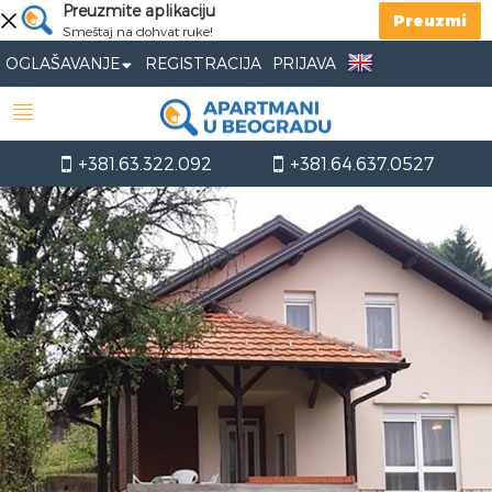
Preuzmite aplikaciju
Preuzmi
Smeštaj na dohvat ruke!
OGLAŠAVANJE
REGISTRACIJA
PRIJAVA
+381.63.322.092
+381.64.637.0527