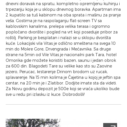
dnevni doravak na spratu, kompletno opremljenu kuhinju i
trpezariju koja je u sklopu dnevnog boravka. Apartman ima
2 kupatilo sa tuš kabinom na oba sprata i mašinu za pranje
veša. Gostima je na raspolaganju flat-screen TV sa
kablovskim kanalima, prelepa velika terasa i ogromno
popločano dvorište i pogled na vrt koji poseduje pribor za
roštilj. Parking je besplatan i nalazi se u sklopu dvorišta
kuće. Lokacijski vila Vitas je odlično smeštena na svega 10
min do Mokre Gore, Drvengrada i Mećavnika. Sa druge
strane na 5min od Vile Vitas je nacionalni park Tara, hotel
Omorika gde možete koristiti bazen, saunu i jedan obrok
za 600 din. Blagodeti Tare su velike kao sto su Zaovine
jezero, Perucac, krstarenje Drinom brodom uz rucak,
splavarenje. Na 15 min kolima je Čajetina u kojoj je jeftin spa
centar, na 20 min je i Zlatibor. Dodjite imate sta da videti.
Za Novu godinu depozit je 500e koji se vraća ukoliko bude
sve u redu pri izlasku iz kuce. Dobrodošli!