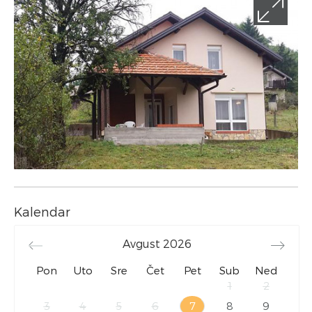
Kalendar
Avgust
2026
Pon
Uto
Sre
Čet
Pet
Sub
Ned
1
2
3
4
5
6
7
8
9