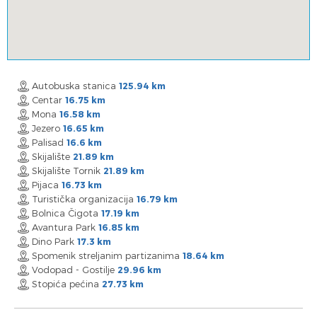
Autobuska stanica
125.94 km
Centar
16.75 km
Mona
16.58 km
Jezero
16.65 km
Palisad
16.6 km
Skijalište
21.89 km
Skijalište Tornik
21.89 km
Pijaca
16.73 km
Turistička organizacija
16.79 km
Bolnica Čigota
17.19 km
Avantura Park
16.85 km
Dino Park
17.3 km
Spomenik streljanim partizanima
18.64 km
Vodopad - Gostilje
29.96 km
Stopića pećina
27.73 km