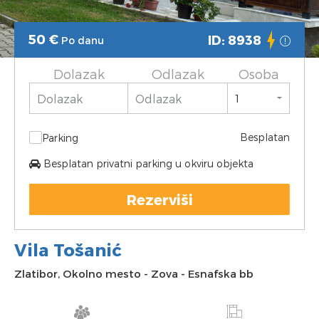
50
€
ID: 8938
Po danu
Dolazak
Odlazak
Osoba
Besplatan
Parking
Besplatan privatni parking u okviru objekta
Rezerviši
Vila Tošanić
Zlatibor
,
Okolno mesto
-
Zova
-
Esnafska bb