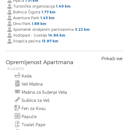
Pijaca
1.31 km
Turistička organizacija
1.49 km
Bolnica Čigota
1.77 km
Avantura Park
1.43 km
Dino Park
1.88 km
Spomenik streljanim partizanima
3.22 km
Vodopad - Gostilje
14.86 km
Stopića pećina
13.87 km
Prikaži sve
Opremljenost Apartmana
Kupatilo
Kada
Veš Mašina
Mašina za Sušenje Veša
Sušilica za Veš
Fen za Kosu
Papuče
Toalet Papir