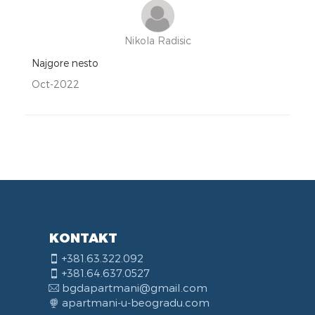
Nikola Radisic
Najgore nesto
Oct-2022
KONTAKT
+381.63.322.092
+381.64.637.0527
bgdapartmani@gmail.com
apartmani-u-beogradu.com