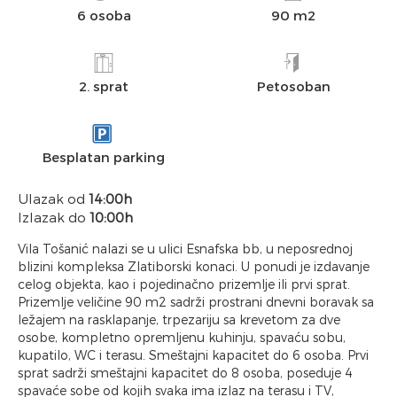
6 osoba
90 m2
2. sprat
Petosoban
Besplatan parking
Ulazak od
14:00h
Izlazak do
10:00h
Vila Tošanić nalazi se u ulici Esnafska bb, u neposrednoj
blizini kompleksa Zlatiborski konaci. U ponudi je izdavanje
celog objekta, kao i pojedinačno prizemlje ili prvi sprat.
Prizemlje veličine 90 m2 sadrži prostrani dnevni boravak sa
ležajem na rasklapanje, trpezariju sa krevetom za dve
osobe, kompletno opremljenu kuhinju, spavaću sobu,
kupatilo, WC i terasu. Smeštajni kapacitet do 6 osoba. Prvi
sprat sadrži smeštajni kapacitet do 8 osoba, poseduje 4
spavaće sobe od kojih svaka ima izlaz na terasu i TV,