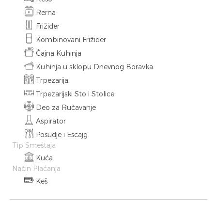
Rerna
Frižider
Kombinovani Frižider
Čajna Kuhinja
Kuhinja u sklopu Dnevnog Boravka
Trpezarija
Trpezarijski Sto i Stolice
Deo za Ručavanje
Aspirator
Posudje i Escajg
Tip Smeštaja
Kuća
Način Plaćanja
Keš