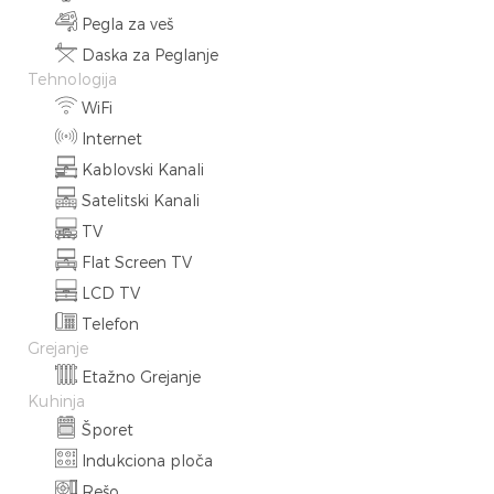
Pegla za veš
Daska za Peglanje
Tehnologija
WiFi
Internet
Kablovski Kanali
Satelitski Kanali
TV
Flat Screen TV
LCD TV
Telefon
Grejanje
Etažno Grejanje
Kuhinja
Šporet
Indukciona ploča
Rešo