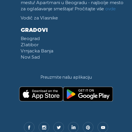
mestu! Apartmani u Beogradu - najbolje mesto
za oglašavanje smeštaja! Pročitajte više
ovde
Vodič za Vlasnike
GRADOVI
Beograd
Zlatibor
Vrnjacka Banja
Novi Sad
Preuzmite našu aplikaciju