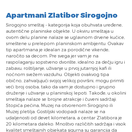
Apartmani Zlatibor Sirogojno
Sirogojno smeštaj - kategorija koja obuhvata uređene,
autentične planinske objekte. U okviru smeštaja u
ovom delu planine nalaze se uglavnom drvene kućice,
smeštene u prelepom planinskom ambijentu. Ovakav
tip apartmana je idealan za porodične vikende,
naročito sa decom. Pre svega jer vam je na
raspolaganju sopstveno dvorište, idealno za dečju igru i
zabavu, roštiljanje, uživanje u prvoj jutarnjoj kafi ili
noćnom svežem vazduhu. Objekti ovakvog tipa
obično, zahvaljujući svojoj velikoj površini, mogu primiti
veći broj osoba, tako da vam je dostupno i grupno
druženje i uživanje u planinskoj lepoti. Takođe, u okolini
smeštaja nalaze se brojne atrakcije i čuveni sadržaji:
Stopića pećina, Muzej na otvorenom Sirogojno ili
Muzej pletilja. Gostiljski vodopadi nalaze se na
udaljenosti od devet kilometara, a centar Zlatibora je
20 kilometara daleko. Mnoštvo različitih sadržaja i visok
kvalitet smeštajnih objekata sigurna su garancija da