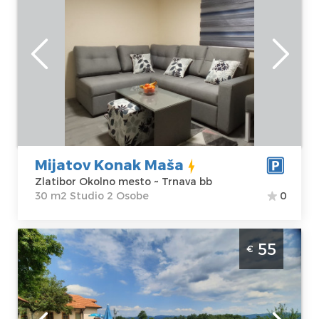
kod Sirogojna nedaleko od Stopića pećine i
vodopada Gostilje.
Zlatibor
Lokacija:
Gosti:
2
Zlatibor Okolno
Kvadratura :
30
mesto
m2
Adresa:
Trnava
Struktura :
bb
Studio
Cena
32 €
Mijatov Konak Maša
Zlatibor Okolno mesto ~ Trnava bb
30 m2 Studio 2 Osobe
0
Dvosoban Apartman Melovic Zlatibor
55
€
Rozanstvo Apartman Melović je idealno
mesto za nezaboravan odmor od
užurbanosti i vreve savremenog gradskog
života.