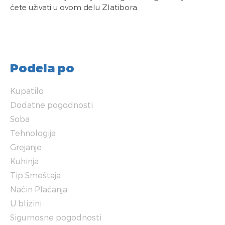
ćete uživati u ovom delu Zlatibora.
Podela po
Kupatilo
Dodatne pogodnosti
Soba
Tehnologija
Grejanje
Kuhinja
Tip Smeštaja
Način Plaćanja
U blizini
Sigurnosne pogodnosti