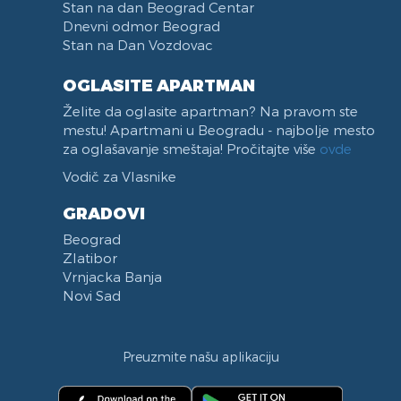
Stan na dan Beograd Centar
Dnevni odmor Beograd
Stan na Dan Vozdovac
OGLASITE APARTMAN
Želite da oglasite apartman? Na pravom ste
mestu! Apartmani u Beogradu - najbolje mesto
za oglašavanje smeštaja! Pročitajte više
ovde
Vodič za Vlasnike
GRADOVI
Beograd
Zlatibor
Vrnjacka Banja
Novi Sad
Preuzmite našu aplikaciju