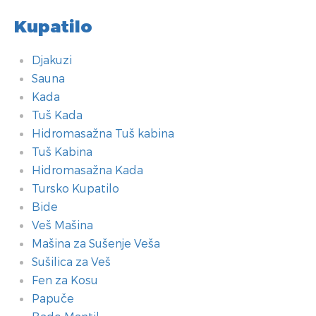
Kupatilo
Djakuzi
Sauna
Kada
Tuš Kada
Hidromasažna Tuš kabina
Tuš Kabina
Hidromasažna Kada
Tursko Kupatilo
Bide
Veš Mašina
Mašina za Sušenje Veša
Sušilica za Veš
Fen za Kosu
Papuče