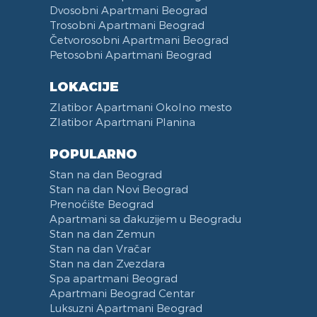
Terasa
Čajna Kuhinja
Dvosobni Apartmani Beograd
Posteljina
Kuhinja u sklopu Dnevnog Boravka
Trosobni Apartmani Beograd
Peškiri
Trpezarija
Četvorosobni Apartmani Beograd
Petosobni Apartmani Beograd
Zabranjeno pušenje
Trpezarijski Sto i Stolice
Recepcija
Deo za Ručavanje
LOKACIJE
Kategorizovan
Aspirator
Zlatibor Apartmani Okolno mesto
Vaučeri
Posudje i Escajg
Zlatibor Apartmani Planina
POPULARNO
Stan na dan Beograd
Stan na dan Novi Beograd
Prenoćište Beograd
Apartmani sa đakuzijem u Beogradu
Stan na dan Zemun
Stan na dan Vračar
Stan na dan Zvezdara
Spa apartmani Beograd
Apartmani Beograd Centar
Luksuzni Apartmani Beograd