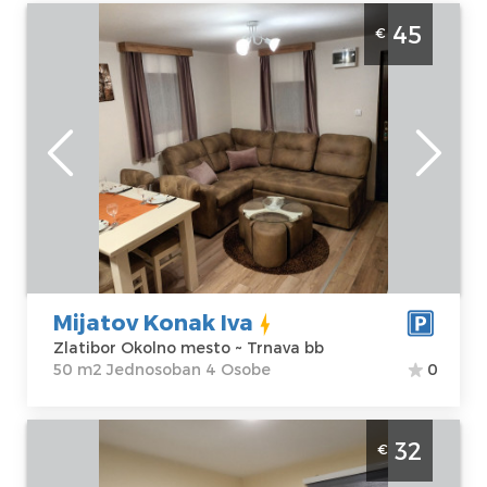
Dvosoban Apartman Mijatov Konak Iva
45
€
Zlatibor Okolno mesto
Zlatibor
Lokacija:
Gosti:
4
Zlatibor Okolno
Kvadratura :
50
mesto
m2
Adresa:
Trnava
Struktura :
bb
Jednosoban
Cena
45 €
Mijatov Konak Iva
Zlatibor Okolno mesto ~ Trnava bb
50 m2 Jednosoban 4 Osobe
0
Studio Apartman Mijatov Konak Maša
32
€
Zlatibor Okolno mesto. Nalazi u selu Trnava