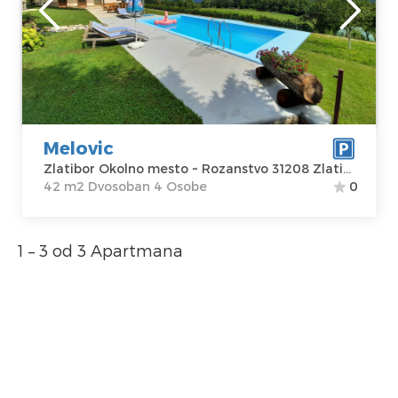
Zlatibor
Lokacija:
Gosti:
4
Zlatibor Okolno
Kvadratura :
42
mesto
m2
Adresa:
Struktura :
Rozanstvo 31208
Dvosoban
Melovic
Zlatibor
Zlatibor Okolno mesto ~ Rozanstvo 31208 Zlatibor
Cena
55 €
42 m2 Dvosoban 4 Osobe
0
1 – 3 od 3 Apartmana