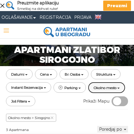
Preuzmite aplikaciju
Preuzmi
Smeštaj na dohvat ruke!
OGLAŠAVANJE
REGISTRACIJA
PRIJAVA
APARTMANI ZLATIBOR
SIROGOJNO
Datumi
Cena
Br. Osoba
Struktura
Instant Rezervacija
Parking
Okolno mesto
Prikaži Mapu
Još Filtera
Okolno mesto > Sirogojno
Poredjaj po
3 Apartmana