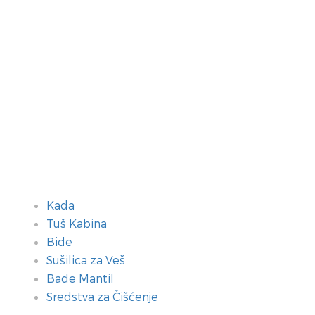
Kada
Tuš Kabina
Bide
Sušilica za Veš
Bade Mantil
Sredstva za Čišćenje