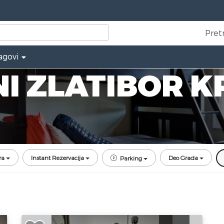
Pret
agovi
I ZLATIBOR K
ra
Instant Rezervacija
Deo Grada
Parking
Dvosoban Apartman Matrix Zlatibor