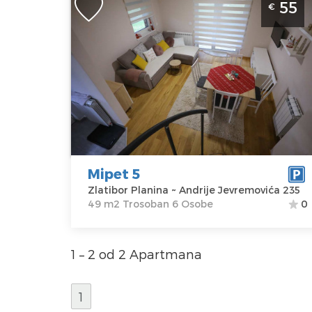
55
€
Rujno Mipet 5 je savrsen apartman za
porodicu sa decom koja dolazi na
Zlatibor
Zlatibor
Lokacija:
Gosti:
6
Zlatibor
Kvadratura :
49
Planina
m2
Adresa:
Andrije
Struktura :
Jevremovića
Trosoban
Mipet 5
235
Zlatibor Planina ~ Andrije Jevremovića 235
Cena
55 €
49 m2 Trosoban 6 Osobe
0
1 – 2 od 2 Apartmana
1