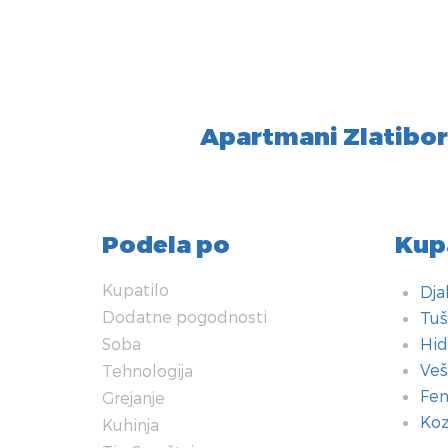
Apartmani Zlatibor
Podela po
Kup
Kupatilo
Dja
Dodatne pogodnosti
Tuš
Soba
Hid
Veš
Tehnologija
Fen
Grejanje
Koz
Kuhinja