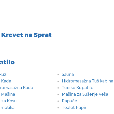
 Krevet na Sprat
atilo
kuzi
Sauna
 Kada
Hidromasažna Tuš kabina
romasažna Kada
Tursko Kupatilo
 Mašina
Mašina za Sušenje Veša
 za Kosu
Papuče
metika
Toalet Papir