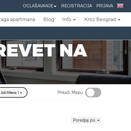
OGLAŠAVANJE
REGISTRACIJA
PRIJAVA
raga apartmana
Blog
Info
Kroz Beograd
REVET NA
Prikaži Mapu
Još Filtera: 1
Poredjaj po