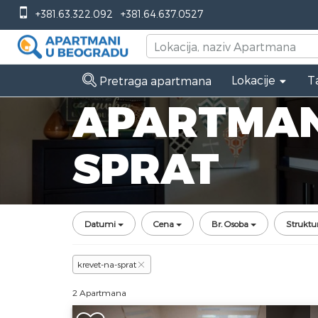
+381.63.322.092
+381.64.637.0527
Lokacije
T
Pretraga apartmana
APARTMAN
SPRAT
Datumi
Cena
Br. Osoba
Struktu
krevet-na-sprat
2 Apartmana
Trosoban Apartman Mipet 5 Zlatibor