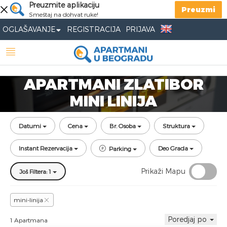
Preuzmite aplikaciju
Preuzmi
Smeštaj na dohvat ruke!
OGLAŠAVANJE
REGISTRACIJA
PRIJAVA
APARTMANI ZLATIBOR
MINI LINIJA
Datumi
Cena
Br. Osoba
Struktura
Instant Rezervacija
Deo Grada
Parking
Prikaži Mapu
Još Filtera: 1
mini-linija
Poredjaj po
1 Apartmana