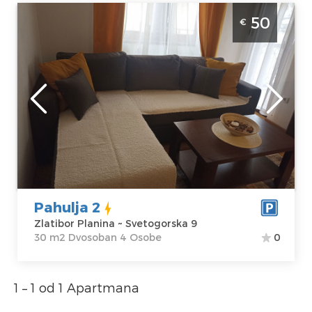
Dvosoban Apartman Pahulja 2 Zlatibor
50
€
Planina Golija, moderno opremljen
apartman,veličine 30 m2, pogodan za
boravak do 4 osobe
Zlatibor
Lokacija:
Gosti:
4
Zlatibor Planina
Kvadratura :
30
Adresa:
m2
Svetogorska 9
Struktura :
Cena
50 €
Dvosoban
Pahulja 2
Zlatibor Planina ~ Svetogorska 9
30 m2 Dvosoban 4 Osobe
0
1 – 1 od 1 Apartmana