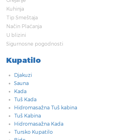
Kuhinja
Tip Smeštaja
Način Plaćanja
U blizini
Sigurnosne pogodnosti
Kupatilo
Djakuzi
Sauna
Kada
Tuš Kada
Hidromasažna Tuš kabina
Tuš Kabina
Hidromasažna Kada
Tursko Kupatilo
Bide