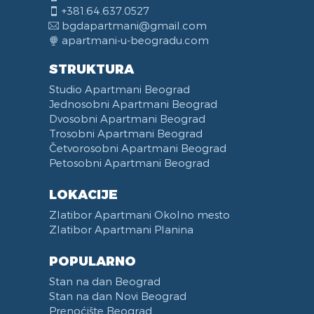
Pogodno za invalide
Dečiji Krevetac
Flat Screen TV
Toster
H Brava
+381.64.637.0527
Lift
Orman
LCD TV
Ketler
Alarm
bgdapartmani@gmail.com
Proslave
Radni Sto
Mini Linija
Aparat za Kafu
Video nadzor
apartmani-u-beogradu.com
Bazen
Čiviluk
DVD Plejer
Frižider
STRUKTURA
Kamin
Pegla za veš
Telefon
Kombinovani Frižider
Studio Apartmani Beograd
Balkon
Daska za Peglanje
Mašina za Pranje Sudova
Jednosobni Apartmani Beograd
Terasa
Čajna Kuhinja
Dvosobni Apartmani Beograd
Posteljina
Kuhinja u sklopu Dnevnog Boravka
Trosobni Apartmani Beograd
Peškiri
Trpezarija
Četvorosobni Apartmani Beograd
Petosobni Apartmani Beograd
Zabranjeno pušenje
Trpezarijski Sto i Stolice
Recepcija
Deo za Ručavanje
LOKACIJE
Kategorizovan
Aspirator
Zlatibor Apartmani Okolno mesto
Vaučeri
Posudje i Escajg
Zlatibor Apartmani Planina
POPULARNO
Stan na dan Beograd
Stan na dan Novi Beograd
Prenoćište Beograd