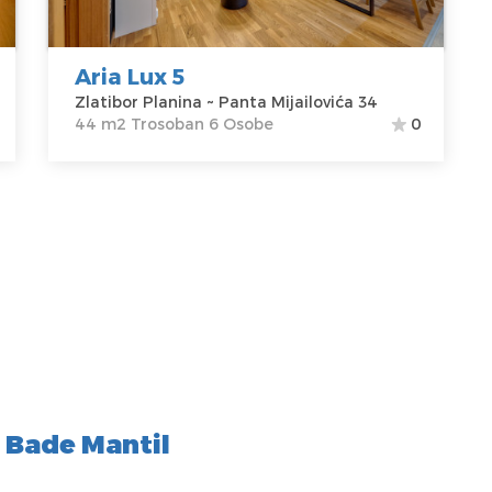
Planina
m2
Adresa:
Panta
Struktura :
Mijailovića 34
Trosoban
Aria Lux 5
Cena
85 €
Zlatibor Planina ~ Panta Mijailovića 34
44 m2 Trosoban 6 Osobe
0
 Bade Mantil