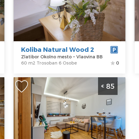
Z
Okolno mesto
m2
Adresa:
Struktura :
Lo
Vlaovina BB
Trosoban
Z
Cena
145 €
O
A
V
Koliba Natural Wood 2
C
Zlatibor Okolno mesto ~ Vlaovina BB
60 m2 Trosoban 6 Osobe
0
a
Trosoban Apartman Aria Lux 5 Zlatibor
85
€
Golija Apartman Aria Lux 5 je luksuzno
i
uredjen apartman smešten nedaleko
od strogog centra Zlatibora
Zlatibor
Lokacija:
Gosti:
6
Zlatibor
Kvadratura :
44