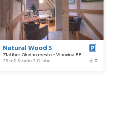
latibor
kacija:
Gosti:
2
latibor
Kvadratura :
25
kolno mesto
m2
dresa:
Struktura :
laovina BB
Studio
Natural Wood 3
ena
85 €
Zlatibor Okolno mesto ~ Vlaovina BB
25 m2 Studio 2 Osobe
0