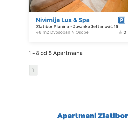
Zlatibor
Kvadratura :
48
Planina
m2
Adresa:
Struktura :
Nivimija Lux & Spa
Jovanke
Dvosoban
Zlatibor Planina ~ Jovanke Jeftanović 16
Jeftanović 16
48 m2 Dvosoban 4 Osobe
0
Cena
50 €
1 – 8 od 8 Apartmana
1
Apartmani Zlatibor