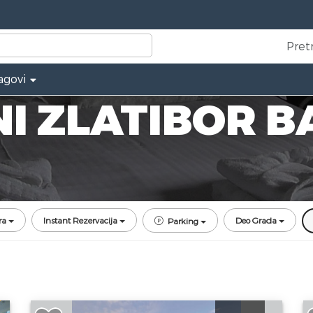
Pret
agovi
I ZLATIBOR B
ra
Instant Rezervacija
Deo Grada
Parking
a
Dvosoban Apartman Time Out House
D