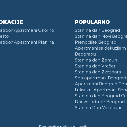
avka
epcija
Kategorizovan
Deo za Ručavanje
udje i Escajg
OKACIJE
POPULARNO
latibor Apartmani Okolno
Stan na dan Beograd
esto
Stan na dan Novi Beogr
atibor Apartmani Planina
Prenoćište Beograd
Apartmani sa đakuzijem
Beogradu
Stan na dan Zemun
Stan na dan Vračar
Stan na dan Zvezdara
Spa apartmani Beograd
Apartmani Beograd Cen
Luksuzni Apartmani Beo
Stan na dan Beograd Ce
Dnevni odmor Beograd
Stan na Dan Vozdovac
Preuzmite našu aplikaciju