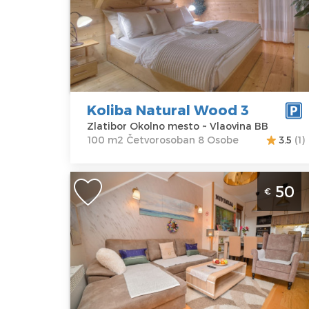
Okolno mesto
100 m2
Adresa:
Struktura :
Vlaovina BB
Četvorosoban
Cena
175 €
Koliba Natural Wood 3
Zlatibor Okolno mesto ~ Vlaovina BB
100 m2 Četvorosoban 8 Osobe
3.5
(1)
Dvosoban Apartman Nivimija Lux & Sp
50
€
Zlatibor Centar Besplatno korišćenje
spa centra je uključeno u cenu (termin
su po sat vremena). Parking je
obezbedjen.
Zlatibor
Lokacija:
Gosti:
4