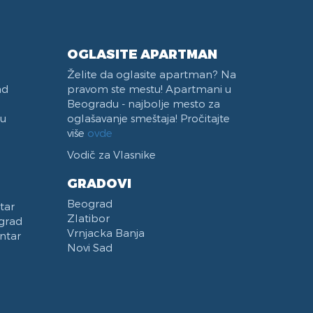
Vaučeri
Aspirator
OGLASITE APARTMAN
Želite da oglasite apartman? Na
ad
pravom ste mestu! Apartmani u
Beogradu - najbolje mesto za
 u
oglašavanje smeštaja! Pročitajte
više
ovde
Vodič za Vlasnike
GRADOVI
Beograd
tar
Zlatibor
grad
Vrnjacka Banja
ntar
Novi Sad