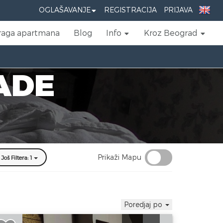
OGLAŠAVANJE
REGISTRACIJA
PRIJAVA
raga apartmana
Blog
Info
Kroz Beograd
ADE
Prikaži Mapu
Još Filtera: 1
Poredjaj po
vosoban Apartman Vuković Spa