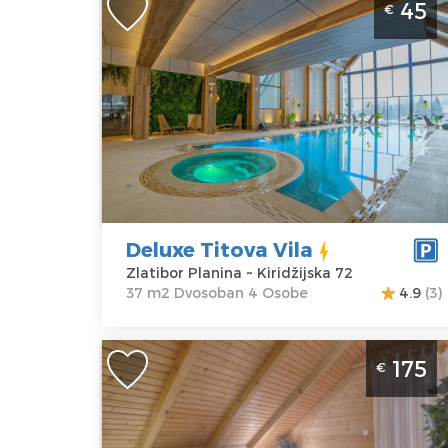
45
€
Zlatibor Palisad Deluxe Titova Vila je
potpuno nov smestaj i nalazi se u
kompleksu Titova vila u najlepsem del
Zlatibora
Zlatibor
Lokacija:
Gosti:
4
Zlatibor
Kvadratura :
37
Planina
m2
Adresa:
Struktura :
Deluxe Titova Vila
Kiridžijska 72
Dvosoban
Zlatibor Planina ~ Kiridžijska 72
Cena
45 €
37 m2 Dvosoban 4 Osobe
4.9
(3)
Koliba Natural Wood 3 Zlatibor Vlaovi
175
€
Zlatibor
Lokacija:
Gosti:
8
Zlatibor
Kvadratura :