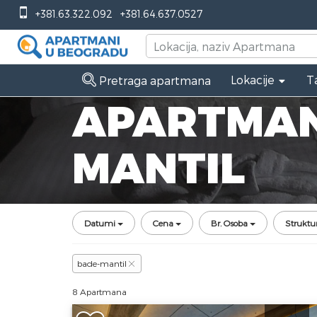
+381.63.322.092
+381.64.637.0527
Lokacije
T
Pretraga apartmana
APARTMAN
MANTIL
Datumi
Cena
Br. Osoba
Struktu
bade-mantil
8 Apartmana
Dvosoban Apartman Deluxe Titova Vil