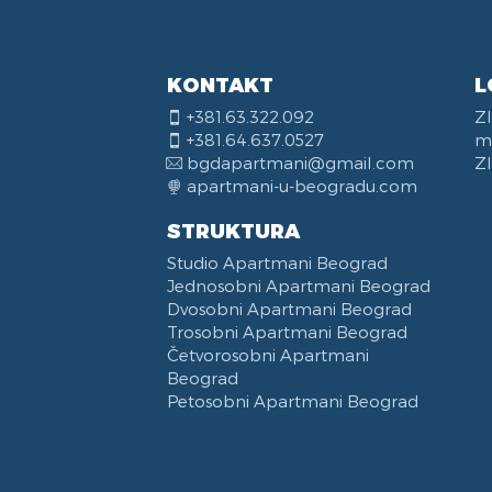
Bor
Rec
Pos
KONTAKT
L
+381.63.322.092
Z
+381.64.637.0527
m
bgdapartmani@gmail.com
Zl
apartmani-u-beogradu.com
STRUKTURA
Studio Apartmani Beograd
Jednosobni Apartmani Beograd
Dvosobni Apartmani Beograd
Trosobni Apartmani Beograd
Četvorosobni Apartmani
Beograd
Petosobni Apartmani Beograd