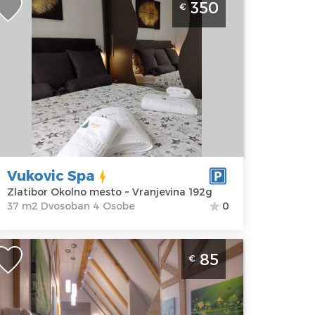
350
€
latibor Okolno Mesto. Namenjen za 4
sobe u mirnom delu Zlatibora
latibor
kacija:
Gosti:
4
latibor
Kvadratura :
37
kolno mesto
m2
dresa:
Struktura :
ranjevina
Dvosoban
92g
Vukovic Spa
ena
350 €
Zlatibor Okolno mesto ~ Vranjevina 192g
37 m2 Dvosoban 4 Osobe
0
tudio Apartman Natural Wood 3
85
€
latibor Vlaovina. Luksuzano opremljen
partman koji je idealan za 2 osobe. Na
relepoj lokaciji van centra Zlatibora.