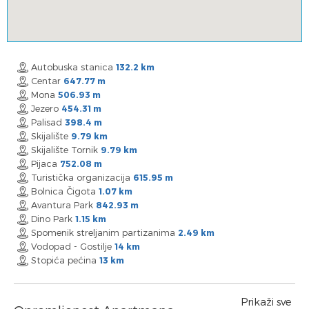
Autobuska stanica
132.2 km
Centar
647.77 m
Mona
506.93 m
Jezero
454.31 m
Palisad
398.4 m
Skijalište
9.79 km
Skijalište Tornik
9.79 km
Pijaca
752.08 m
Turistička organizacija
615.95 m
Bolnica Čigota
1.07 km
Avantura Park
842.93 m
Dino Park
1.15 km
Spomenik streljanim partizanima
2.49 km
Vodopad - Gostilje
14 km
Stopića pećina
13 km
Prikaži sve