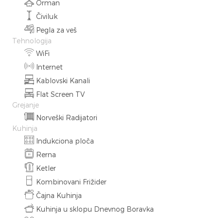
Orman
Čiviluk
Pegla za veš
Tehnologija
WiFi
Internet
Kablovski Kanali
Flat Screen TV
Grejanje
Norveški Radijatori
Kuhinja
Indukciona ploča
Rerna
Ketler
Kombinovani Frižider
Čajna Kuhinja
Kuhinja u sklopu Dnevnog Boravka