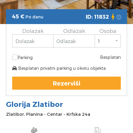
45
€
ID: 11832
Po danu
Dolazak
Odlazak
Osoba
Besplatan
Parking
Besplatan privatni parking u okviru objekta
Rezerviši
Glorija Zlatibor
Zlatibor
,
Planina
-
Centar
-
Krfska 24a