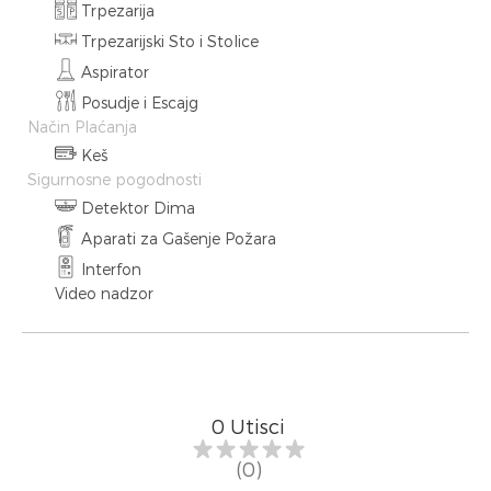
Trpezarija
Trpezarijski Sto i Stolice
Aspirator
Posudje i Escajg
Način Plaćanja
Keš
Sigurnosne pogodnosti
Detektor Dima
Aparati za Gašenje Požara
Interfon
Video nadzor
0
Utisci
(0)