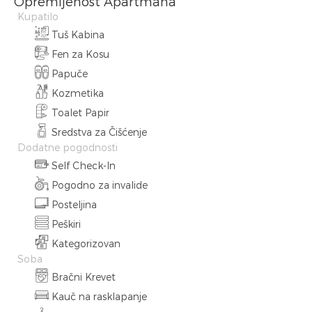
Opremljenost Apartmana
Kupatilo
Tuš Kabina
Fen za Kosu
Papuče
Kozmetika
Toalet Papir
Sredstva za Čišćenje
Dodatne pogodnosti
Self Check-In
Pogodno za invalide
Posteljina
Peškiri
Kategorizovan
Soba
Bračni Krevet
Kauč na rasklapanje