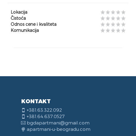
Lokacija
Čistoća
Odnos cene i kvaliteta
Komunikacija
KONTAKT
+381.63.322.092
+381.64.637.0527
bgdapartmani@gmail.com
apartmani-u-beogradu.com