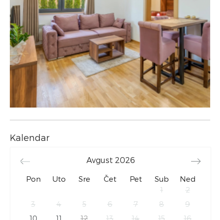
Kalendar
Avgust
2026
Pon
Uto
Sre
Čet
Pet
Sub
Ned
1
2
3
4
5
6
7
8
9
10
11
12
13
14
15
16