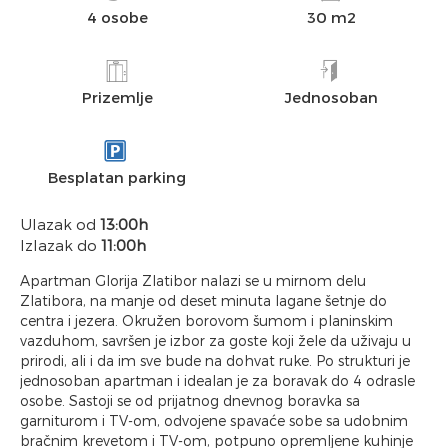
4 osobe
30 m2
Prizemlje
Jednosoban
Besplatan parking
Ulazak od
13:00h
Izlazak do
11:00h
Apartman Glorija Zlatibor nalazi se u mirnom delu
Zlatibora, na manje od deset minuta lagane šetnje do
centra i jezera. Okružen borovom šumom i planinskim
vazduhom, savršen je izbor za goste koji žele da uživaju u
prirodi, ali i da im sve bude na dohvat ruke. Po strukturi je
jednosoban apartman i idealan je za boravak do 4 odrasle
osobe. Sastoji se od prijatnog dnevnog boravka sa
garniturom i TV-om, odvojene spavaće sobe sa udobnim
bračnim krevetom i TV-om, potpuno opremljene kuhinje