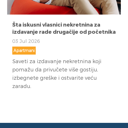
Šta iskusni vlasnici nekretnina za
izdavanje rade drugačije od početnika
03 Jul 2026
Apartmani
Saveti za izdavanje nekretnina koji
pomažu da privučete više gostiju,
izbegnete greške i ostvarite veću
zaradu.