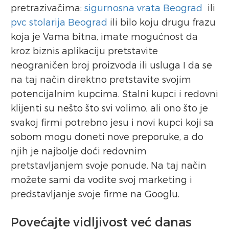
pretrazivačima:
sigurnosna vrata Beograd
ili
pvc stolarija Beograd
ili bilo koju drugu frazu
koja je Vama bitna, imate mogućnost da
kroz biznis aplikaciju pretstavite
neograničen broj proizvoda ili usluga I da se
na taj način direktno pretstavite svojim
potencijalnim kupcima. Stalni kupci i redovni
klijenti su nešto što svi volimo, ali ono što je
svakoj firmi potrebno jesu i novi kupci koji sa
sobom mogu doneti nove preporuke, a do
njih je najbolje doći redovnim
pretstavljanjem svoje ponude. Na taj način
možete sami da vodite svoj marketing i
predstavljanje svoje firme na Googlu.
Povećajte vidljivost već danas