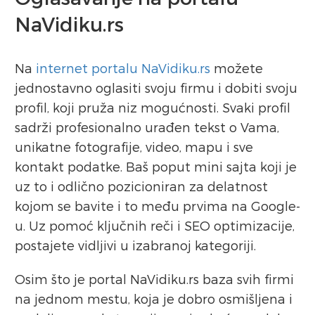
NaVidiku.rs
Na
internet portalu NaVidiku.rs
možete
jednostavno oglasiti svoju firmu i dobiti svoju
profil, koji pruža niz mogućnosti. Svaki profil
sadrži profesionalno urađen tekst o Vama,
unikatne fotografije, video, mapu i sve
kontakt podatke. Baš poput mini sajta koji je
uz to i odlično pozicioniran za delatnost
kojom se bavite i to među prvima na Google-
u. Uz pomoć ključnih reči i SEO optimizacije,
postajete vidljivi u izabranoj kategoriji.
Osim što je portal NaVidiku.rs baza svih firmi
na jednom mestu, koja je dobro osmišljena i