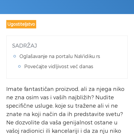
Ugostiteljstvo
SADRŽAJ
Oglašavanje na portalu NaVidiku.rs
Povećajte vidljivost već danas
Imate fantastičan proizvod, ali za njega niko
ne zna osim vas i vaših najbližih? Nudite
specifične usluge, koje su tražene ali vi ne
znate na koji način da ih predstavite svetu?
Ne dozvolite da vaša genijalnost ostane u
vašoj radionici ili kancelariji i da za nju niko