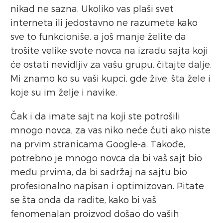
nikad ne sazna. Ukoliko vas plaši svet
interneta ili jedostavno ne razumete kako
sve to funkcioniše, a još manje želite da
trošite velike svote novca na izradu sajta koji
će ostati nevidljiv za vašu grupu, čitajte dalje.
Mi znamo ko su vaši kupci, gde žive, šta žele i
koje su im želje i navike.
Čak i da imate sajt na koji ste potrošili
mnogo novca, za vas niko neće čuti ako niste
na prvim stranicama Google-a. Takođe,
potrebno je mnogo novca da bi vaš sajt bio
među prvima, da bi sadržaj na sajtu bio
profesionalno napisan i optimizovan. Pitate
se šta onda da radite, kako bi vaš
fenomenalan proizvod došao do vaših