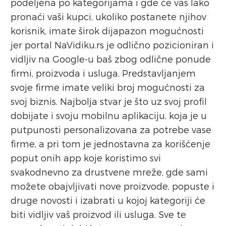
podeljena po kategorijama i gde će vas lako
pronaći vaši kupci, ukoliko postanete njihov
korisnik, imate širok dijapazon mogućnosti
jer portal NaVidiku.rs je odlično pozicioniran i
vidljiv na Google-u baš zbog odlične ponude
firmi, proizvoda i usluga. Predstavljanjem
svoje firme imate veliki broj mogućnosti za
svoj biznis. Najbolja stvar je što uz svoj profil
dobijate i svoju mobilnu aplikaciju, koja je u
putpunosti personalizovana za potrebe vase
firme, a pri tom je jednostavna za korišćenje
poput onih app koje koristimo svi
svakodnevno za drustvene mreže, gde sami
možete obajvljivati nove proizvode, popuste i
druge novosti i izabrati u kojoj kategoriji će
biti vidljiv vaš proizvod ili usluga. Sve te