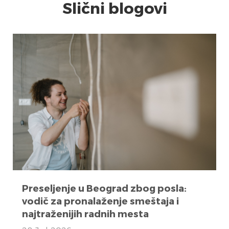
Slični blogovi
Preseljenje u Beograd zbog posla:
vodič za pronalaženje smeštaja i
najtraženijih radnih mesta