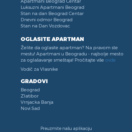
Apartmani Beograd Centar
Luksuzni Apartmani Beograd
Stan na dan Beograd Centar
Dnevni odmor Beograd
Stan na Dan Vozdovac
OGLASITE APARTMAN
Želite da oglasite apartman? Na pravom ste
mestu! Apartmani u Beogradu - najbolje mesto
za oglašavanje smeštaja! Pročitajte više
ovde
Vodič za Vlasnike
GRADOVI
Beograd
Zlatibor
Vrnjacka Banja
Novi Sad
Preuzmite našu aplikaciju