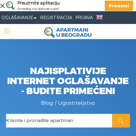
Preuzmite aplikaciju
Preuzmi
Smeštaj na dohvat ruke!
OGLAŠAVANJE
REGISTRACIJA
PRIJAVA
NAJISPLATIVIJE
INTERNET OGLAŠAVANJE
- BUDITE PRIMEĆENI
Blog
/
Ugostiteljstvo
Kliknite i pronađite apartman