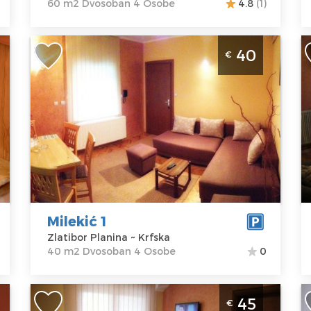
60 m2 Dvosoban 4 Osobe
4.8
(1)
u
Dvosoban Apartman Milekić 1 Zlatibor
D
40
€
Planina Jezero
P
Zlatibor
Z
Lokacija:
Gosti:
4
Lo
Zlatibor
Kvadratura :
40
Z
Planina
m2
P
Adresa:
Krfska
Struktura :
A
Cena
40 €
Dvosoban
C
Milekić 1
Zlatibor Planina ~ Krfska
40 m2 Dvosoban 4 Osobe
0
Trosoban Apartman Milekić 8 Zlatibor
D
45
€
Planina Jezero
Z