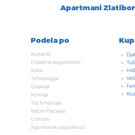
Apartmani Zlatibo
Podela po
Kup
Kupatilo
Dja
Dodatne pogodnosti
Tuš
Soba
Hid
Veš
Tehnologija
Fen
Grejanje
Koz
Kuhinja
Tip Smeštaja
Dod
Sob
Teh
Grej
Kuh
Tip
Nači
U bl
Sig
Način Plaćanja
U blizini
Gar
Bra
WiF
Kli
Špo
Vil
Ke
Voj
Det
Sigurnosne pogodnosti
Doz
Kau
Sat
Nor
Rer
Dvo
Pre
Int