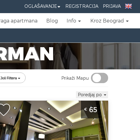
OGLAŠAVANJE
REGISTRACIJA
PRIJAVA
raga apartmana
Blog
Info
Kroz Beograd
ORMAN
Prikaži Mapu
Još Filtera
Poredjaj po
vosoban Apartman Natural Wood 1
65
€
latibor Vlaovina
latibor
kacija:
Gosti:
4