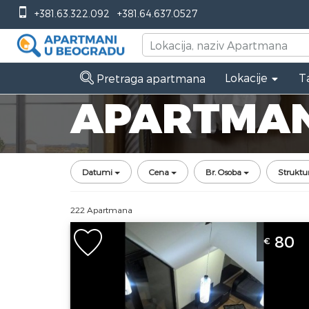
+381.63.322.092
+381.64.637.0527
Lokacije
T
Pretraga apartmana
APARTMAN
Datumi
Cena
Br. Osoba
Struktu
222 Apartmana
Dvosoban Apartman Vidić 6 Zlatibor
80
€
Planina Autobuska Stanica
Zlatibor
Lokacija:
Gosti:
7