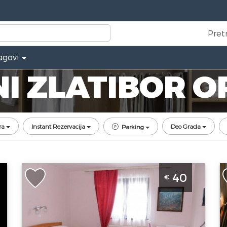
Pret
agovi
I ZLATIBOR 
ra
Instant Rezervacija
Deo Grada
Parking
Studio Apartman Magija 5 Zlatibor
D
40
€
Planina Autobuska stanica
Z
Zlatibor
Z
Lokacija:
Gosti:
2
Lo