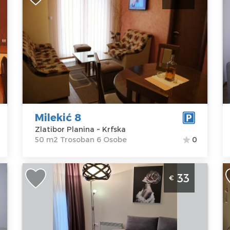
Zlatibor
Z
Lokacija:
Gosti:
6
Lo
Zlatibor
Kvadratura :
50
Z
Planina
m2
P
Adresa:
Krfska
Struktura :
A
Cena
45 €
Trosoban
S
P
C
Milekić 8
Zlatibor Planina ~ Krfska
50 m2 Trosoban 6 Osobe
0
Dvosoban Apartman Darija 8 Zlatibor
S
33
€
j
Zlatibor
u
Lokacija:
Gosti:
4
o
Zlatibor
Kvadratura :
35
Z