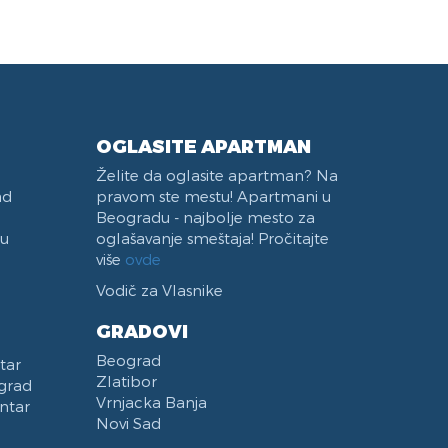
Bazen
Čiviluk
DVD Plejer
Frižider
Terasa
Čajna Kuhinja
Zabranjeno pušenje
Trpezarijski Sto i Stolice
Vaučeri
Aspirator
OGLASITE APARTMAN
Želite da oglasite apartman? Na
ad
pravom ste mestu! Apartmani u
Beogradu - najbolje mesto za
 u
oglašavanje smeštaja! Pročitajte
više
ovde
Vodič za Vlasnike
GRADOVI
Beograd
tar
Zlatibor
grad
Vrnjacka Banja
ntar
Novi Sad