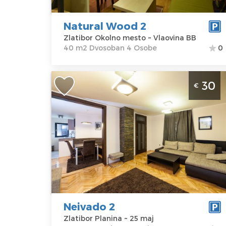
Cena
85 €
Natural Wood 2
Zlatibor Okolno mesto ~ Vlaovina BB
40 m2 Dvosoban 4 Osobe
0
Dvosoban Apartman Neivado 2 Zlatib
30
€
Planina Jezero
Zlatibor
Lokacija:
Gosti:
4
Zlatibor
Kvadratura :
60
Planina
m2
Adresa:
25 maj
Struktura :
Cena
30 €
Dvosoban
Neivado 2
Zlatibor Planina ~ 25 maj