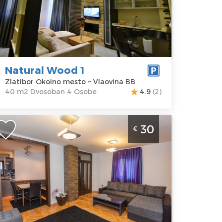
latibor
Kvadratura :
40
kolno mesto
m2
dresa:
Struktura :
laovina BB
Dvosoban
ena
65 €
Natural Wood 1
Zlatibor Okolno mesto ~ Vlaovina BB
40 m2 Dvosoban 4 Osobe
4.9
(2)
vosoban Apartman Neivado 1 Zlatibor
30
€
lanina Jezero
latibor
kacija:
Gosti:
4
latibor
Kvadratura :
60
lanina
m2
dresa:
25 maj
Struktura :
ena
30 €
Dvosoban