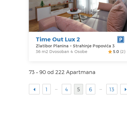
Zlatibor
Kvadratura :
36
Planina
m2
Adresa:
Struktura :
Strahinje
Dvosoban
Popovića 3
Cena
65 €
Time Out Lux 2
Zlatibor Planina ~ Strahinje Popovića 3
36 m2 Dvosoban 4 Osobe
5.0
(2)
73 – 90 od 222 Apartmana
…
…
1
4
5
6
13