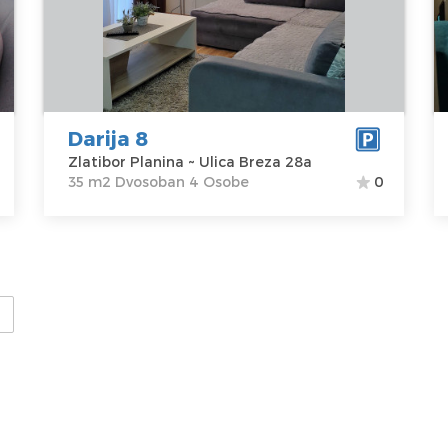
Planina
m2
Adresa:
Ulica
Struktura :
Lo
Breza 28a
Dvosoban
Z
Cena
33 €
P
A
B
Darija 8
C
Zlatibor Planina ~ Ulica Breza 28a
35 m2 Dvosoban 4 Osobe
0