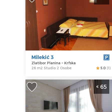
Zlatibor
Lokacija:
Gosti:
2
Zlatibor
Kvadratura :
26
Planina
m2
Adresa:
Krfska
Struktura :
Cena
35 €
Studio
Milekić 3
Zlatibor Planina ~ Krfska
26 m2 Studio 2 Osobe
5.0
(1)
Dvosoban Apartman Time Out Lux 2
65
€
Zlatibor, za boravak do 4 osobe
Zlatibor
Lokacija:
Gosti:
4