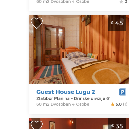
60 m2 Dvosoban 4 Osobe
0
Dvosoban Apartman Guest House Lug
45
€
2 Zlatibor Planina Jezero
Zlatibor
Lokacija:
Gosti:
4
Zlatibor
Kvadratura :
60
Planina
m2
Adresa:
Drinske
Struktura :
divizije 61
Dvosoban
Cena
45 €
Guest House Lugu 2
Zlatibor Planina ~ Drinske divizije 61
60 m2 Dvosoban 4 Osobe
5.0
(1)
Studio Apartman Milekić 3 Zlatibor
35
€
Planina Jezero