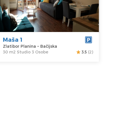
kacija:
Gosti:
3
latibor
Kvadratura :
30
lanina
m2
dresa:
Struktura :
ačijska
Studio
Maša 1
ena
25 €
Zlatibor Planina ~ Bačijska
30 m2 Studio 3 Osobe
3.5
(2)