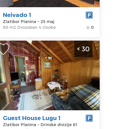
Neivado 1
Zlatibor Planina ~ 25 maj
60 m2 Dvosoban 4 Osobe
0
tudio Apartman Guest House Lugu 1
30
€
latibor Planina Jezero
latibor
kacija:
Gosti:
2
latibor
Kvadratura :
20
lanina
m2
dresa:
Drinske
Struktura :
vizije 61
Studio
ena
30 €
Guest House Lugu 1
Zlatibor Planina ~ Drinske divizije 61