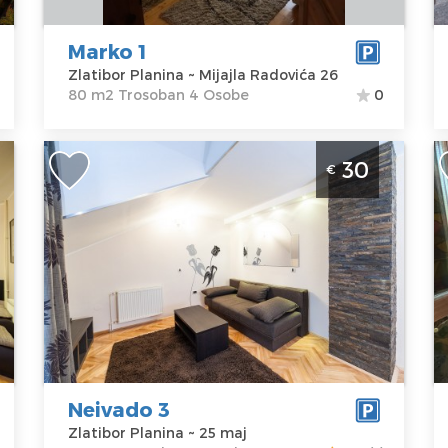
Cena
25 €
Marko 1
Zlatibor Planina ~ Mijajla Radovića 26
80 m2 Trosoban 4 Osobe
0
or
Dvosoban Apartman Neivado 3 Zlatibor
S
30
€
Planina Jezero
Z
Zlatibor
Z
Lokacija:
Gosti:
4
Lo
Zlatibor
Kvadratura :
60
Z
Planina
m2
P
Adresa:
25 maj
Struktura :
A
Cena
30 €
Dvosoban
di
C
Neivado 3
Zlatibor Planina ~ 25 maj