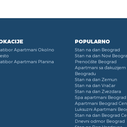
man
D TV
ler
rm
Proslave
Radni Sto
Mini Linija
Aparat za Kafu
Video nadzor
min
la za veš
efon
binovani Frižider
Balkon
Daska za Peglanje
Mašina za Pranje Sudova
teljina
inja u sklopu Dnevnog
Peškiri
Trpezarija
avka
epcija
Kategorizovan
Deo za Ručavanje
udje i Escajg
OKACIJE
POPULARNO
latibor Apartmani Okolno
Stan na dan Beograd
esto
Stan na dan Novi Beogr
atibor Apartmani Planina
Prenoćište Beograd
Apartmani sa đakuzijem
Beogradu
Stan na dan Zemun
Stan na dan Vračar
Stan na dan Zvezdara
Spa apartmani Beograd
Apartmani Beograd Cen
Luksuzni Apartmani Beo
Stan na dan Beograd Ce
Dnevni odmor Beograd
Stan na Dan Vozdovac