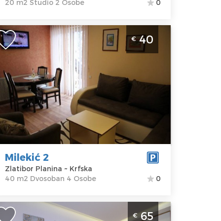
20 m2 Studio 2 Osobe
0
vosoban Apartman Milekić 2 Zlatibor
40
€
lanina Jezero
latibor
kacija:
Gosti:
4
latibor
Kvadratura :
40
lanina
m2
dresa:
Krfska
Struktura :
ena
40 €
Dvosoban
Milekić 2
Zlatibor Planina ~ Krfska
40 m2 Dvosoban 4 Osobe
0
vosoban Apartman Time Out Lux 1
65
€
latibor, za boravak do 4 osobe