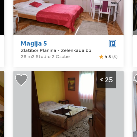
Zlatibor
Kvadratura :
28
Z
Planina
m2
O
Adresa:
Struktura :
A
Zelenkada bb
Studio
V
Cena
40 €
C
Magija 5
Zlatibor Planina ~ Zelenkada bb
28 m2 Studio 2 Osobe
4.5
(5)
Trosoban Apartman Marko 1 Zlatibor
D
25
€
Planina Autobuska Stanica
P
Zlatibor
Z
Lokacija:
Gosti:
4
Lo
Zlatibor
Kvadratura :
80
Z
Planina
m2
P
Adresa:
Mijajla
Struktura :
A
Radovića 26
Trosoban
C