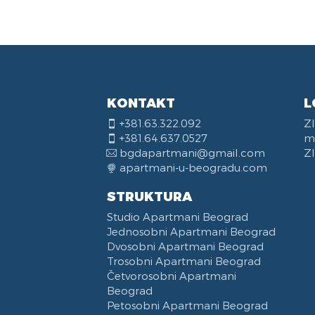
Lift
Or
LC
Ket
Ala
Ka
Peg
Tel
Kom
Pos
Kuh
Bor
Rec
Pos
KONTAKT
L
+381.63.322.092
Z
+381.64.637.0527
m
bgdapartmani@gmail.com
Zl
apartmani-u-beogradu.com
STRUKTURA
Studio Apartmani Beograd
Jednosobni Apartmani Beograd
Dvosobni Apartmani Beograd
Trosobni Apartmani Beograd
Četvorosobni Apartmani
Beograd
Petosobni Apartmani Beograd