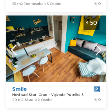
35 m2 Jednosoban 3 Osobe
0
Studio Apartman Smile Novi Sad Stari Grad.
50
€
Moderan apartman u samom srcu Novog
Sada. Namenjen za 2 osobe.
Novi-sad
Lokacija:
Novi-
Gosti:
2
sad Stari Grad
Kvadratura :
20
Adresa:
Vojvode
m2
Putnika 3
Struktura :
Cena
50 €
Studio
Smile
Novi-sad Stari Grad ~ Vojvode Putnika 3
20 m2 Studio 2 Osobe
0