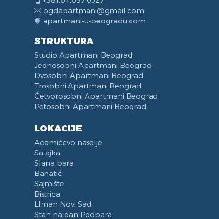
Lift
Orman
LCD TV
Ketler
Alarm
bgdapartmani@gmail.com
Proslave
Radni Sto
Mini Linija
Aparat za Kafu
Video nadzor
apartmani-u-beogradu.com
Bazen
Čiviluk
DVD Plejer
Frižider
STRUKTURA
Kamin
Pegla za veš
Laptop
Kombinovani Frižider
Studio Apartmani Beograd
Balkon
Daska za Peglanje
Telefon
Mašina za Pranje Sudova
Jednosobni Apartmani Beograd
Terasa
Čajna Kuhinja
Dvosobni Apartmani Beograd
Posteljina
Kuhinja u sklopu Dnevnog Boravka
Trosobni Apartmani Beograd
Peškiri
Trpezarija
Četvorosobni Apartmani Beograd
Petosobni Apartmani Beograd
Zabranjeno pušenje
Trpezarijski Sto i Stolice
Recepcija
Deo za Ručavanje
LOKACIJE
Kategorizovan
Aspirator
Adamićevo naselje
Vaučeri
Posudje i Escajg
Salajka
Slana bara
Banatić
Sajmište
Bistrica
LIman Novi Sad
Stan na dan Podbara