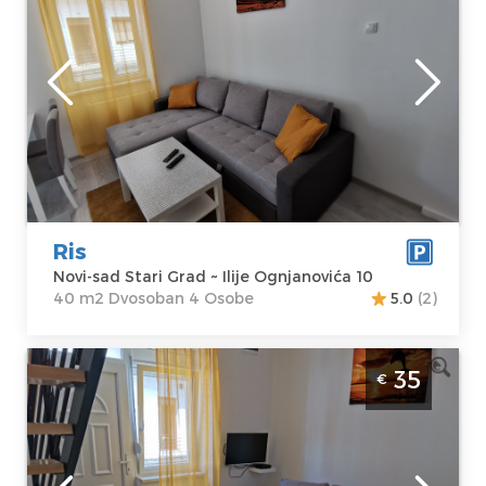
Smešten u srcu Novog Sada, poseduje
dnevnu sobu, spavaću sobu, kuhinju..
Novi-sad
Lokacija:
Novi-
Gosti:
4
sad Stari Grad
Kvadratura :
40
Adresa:
Ilije
m2
Ognjanovića 10
Struktura :
Cena
35 €
Dvosoban
Ris
Novi-sad Stari Grad ~ Ilije Ognjanovića 10
40 m2 Dvosoban 4 Osobe
5.0
(2)
Dvosoban Apartman Ris 3 Novi Sad Stari
35
€
Grad. Apartman je pogodan za 4 osobe.
Povrsine je 40m2. U samom centru Novog
Sada.
Novi-sad