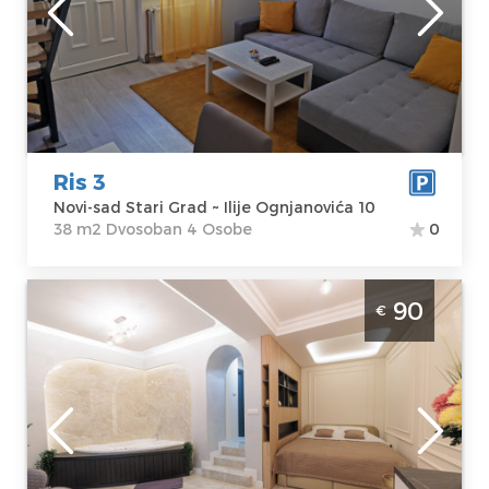
Lokacija:
Novi-
Gosti:
4
sad Stari Grad
Kvadratura :
38
Adresa:
Ilije
m2
Ognjanovića 10
Struktura :
Cena
35 €
Dvosoban
Ris 3
Novi-sad Stari Grad ~ Ilije Ognjanovića 10
38 m2 Dvosoban 4 Osobe
0
Studio Apartman Linea Spa Novi Sad Stari
90
€
Grad je moderan apartman za dvoje sa
djakuzijem u centru Novog Sada
Novi-sad
Lokacija:
Novi-
Gosti:
2
sad Stari Grad
Kvadratura :
35
Adresa:
Zmaj
m2