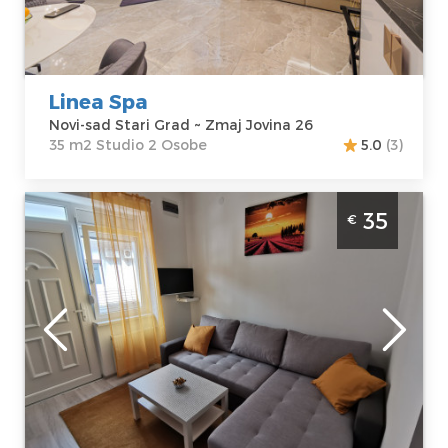
Jovina 26
Struktura :
Cena
90 €
Studio
Linea Spa
Novi-sad Stari Grad ~ Zmaj Jovina 26
35 m2 Studio 2 Osobe
5.0
(3)
Dvosoban Apartman Ris 2 Novi Sad Stari
35
€
grad Nalazi se u srcu Novog Sada, na prvom
spratu stambene zgrade bez lifta, veličine
39m2.
Novi-sad
Lokacija:
Novi-
Gosti:
4
sad Stari Grad
Kvadratura :
39
Adresa:
Ilije
m2
Ognjanovića 10
Struktura :