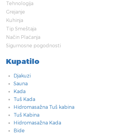
Tehnologija
Grejanje
Kuhinja
Tip Smeštaja
Način Plaćanja
Sigurnosne pogodnosti
Kupatilo
Djakuzi
Sauna
Kada
Tuš Kada
Hidromasažna Tuš kabina
Tuš Kabina
Hidromasažna Kada
Bide