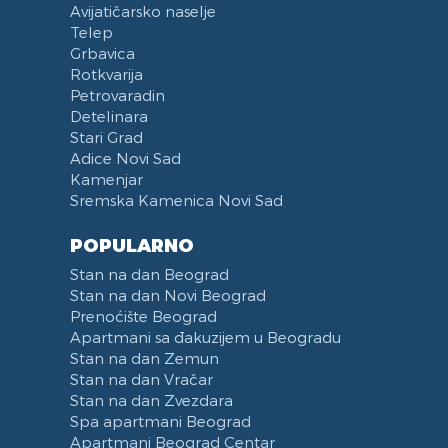
Avijatičarsko naselje
Telep
Grbavica
Rotkvarija
Petrovaradin
Detelinara
Stari Grad
Adice Novi Sad
Kamenjar
Sremska Kamenica Novi Sad
POPULARNO
Stan na dan Beograd
Stan na dan Novi Beograd
Prenoćište Beograd
Apartmani sa đakuzijem u Beogradu
Stan na dan Zemun
Stan na dan Vračar
Stan na dan Zvezdara
Spa apartmani Beograd
Apartmani Beograd Centar