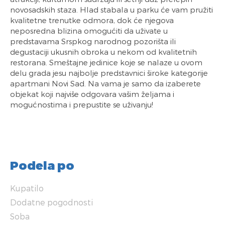
novosadskih staza. Hlad stabala u parku će vam pružiti
kvalitetne trenutke odmora, dok će njegova
neposredna blizina omogućiti da uživate u
predstavama Srspkog narodnog pozorišta ili
degustaciji ukusnih obroka u nekom od kvalitetnih
restorana. Smeštajne jedinice koje se nalaze u ovom
delu grada jesu najbolje predstavnici široke kategorije
apartmani Novi Sad. Na vama je samo da izaberete
objekat koji najviše odgovara vašim željama i
mogućnostima i prepustite se uživanju!
Podela po
Kupatilo
Dodatne pogodnosti
Soba