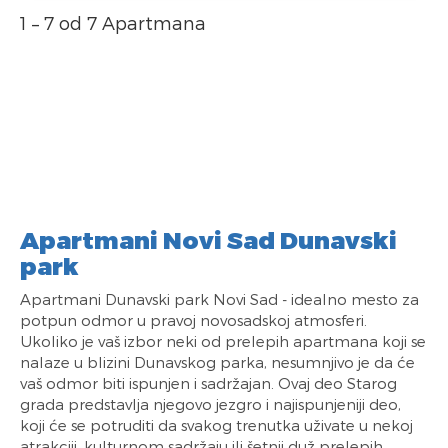
1 – 7 od 7 Apartmana
Apartmani Novi Sad Dunavski
park
Apartmani Dunavski park Novi Sad - idealno mesto za
potpun odmor u pravoj novosadskoj atmosferi.
Ukoliko je vaš izbor neki od prelepih apartmana koji se
nalaze u blizini Dunavskog parka, nesumnjivo je da će
vaš odmor biti ispunjen i sadržajan. Ovaj deo Starog
grada predstavlja njegovo jezgro i najispunjeniji deo,
koji će se potruditi da svakog trenutka uživate u nekoj
atrakciji, kulturnom sadržaju ili šetnji duž prelepih