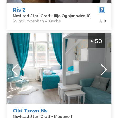
Cena
35 €
Dvosoban
Ris 2
Novi-sad Stari Grad ~ Ilije Ognjanovića 10
39 m2 Dvosoban 4 Osobe
0
Jednosoban Apartman Old Town Ns Novi
50
€
Sad Stari grad Na fantastičnoj lokaciji, sa
prelepim pogledom. Apartman se nalazi u
pešačkoj zoni Novog Sada.
Novi-sad
Lokacija:
Novi-
Gosti:
3
sad Stari Grad
Kvadratura :
35
Adresa:
Modene
m2
1
Struktura :
Cena
50 €
Jednosoban
Old Town Ns
Novi-sad Stari Grad ~ Modene 1