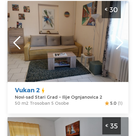
Trosoban Apartman Vukan 2 Novi Sad Stari
30
€
Grad, smešten u samom centru grada, 300
metara od Trga Republike
Novi-sad
Lokacija:
Novi-
Gosti:
5
sad Stari Grad
Kvadratura :
50
Adresa:
Ilije
m2
Ognjanovica 2
Struktura :
Cena
30 €
Trosoban
Vukan 2
Novi-sad Stari Grad ~ Ilije Ognjanovica 2
50 m2 Trosoban 5 Osobe
5.0
(1)
Dvosoban Apartman Ris Novi Sad Stari grad
35
€
Predstavlja udoban smeštaj za 4 osobe.