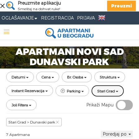
Preuzmite aplikaciju
Preuzmi
Smeštaj na dohvat ruke!
OGLAŠAVANJE
REGISTRACIJA
PRIJAVA
APARTMANI NOVI SAD
DUNAVSKI PARK
Datumi
Cena
Br. Osoba
Struktura
Instant Rezervacija
Parking
Stari Grad
Prikaži Mapu
Još Filtera
Stari Grad > Dunavski park
Poredjaj po
7 Apartmana