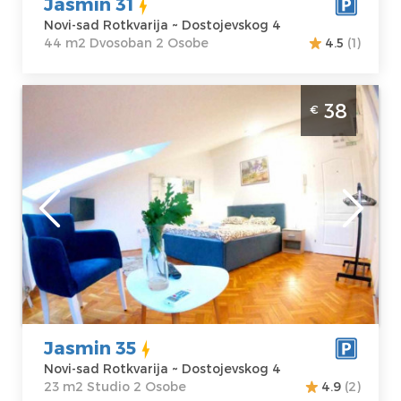
Jasmin 31
Novi-sad Rotkvarija ~ Dostojevskog 4
44 m2 Dvosoban 2 Osobe
4.5
(1)
Studio Apartman Jasmin 35 Novi Sad
38
€
Rotkvarija je lepo uredjen stan na dan u u
Novom sadu za dvoje
Novi-sad
Lokacija:
Novi-
Gosti:
2
sad Rotkvarija
Kvadratura :
23
Adresa:
m2
Dostojevskog 4
Struktura :
Cena
38 €
Studio
Jasmin 35
Novi-sad Rotkvarija ~ Dostojevskog 4
23 m2 Studio 2 Osobe
4.9
(2)