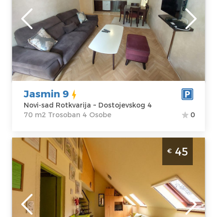
Lokacija:
Novi-
Gosti:
4
sad Rotkvarija
Kvadratura :
70
Adresa:
m2
Dostojevskog 4
Struktura :
Cena
63 €
Trosoban
Jasmin 9
Novi-sad Rotkvarija ~ Dostojevskog 4
70 m2 Trosoban 4 Osobe
0
Dvosoban Apartman Sweet Home Center
45
€
Novi Sad Rotkvarija Stan na dan je
kompletno opremljen za boravak 5 osoba.
Smeštaj u apartmanu na odličnoj lokaciji
Novi-sad
Lokacija:
Novi-
Gosti:
5