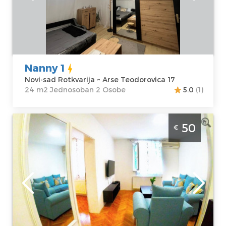
Teodorovica 17
Struktura :
Cena
30 €
Jednosoban
Nanny 1
Novi-sad Rotkvarija ~ Arse Teodorovica 17
24 m2 Jednosoban 2 Osobe
5.0
(1)
Dvosoban Apartman Jasmin 4 Novi Sad
50
€
Rotkvarija. Komforan apartman predvidjen
za udoban boravak 4 osobe.
Novi-sad
Lokacija:
Novi-
Gosti:
2
sad Rotkvarija
Kvadratura :
37
Adresa:
m2
Dostojevskog 4
Struktura :