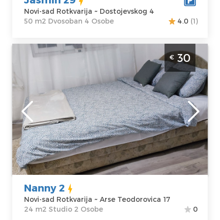
Novi-sad Rotkvarija ~ Dostojevskog 4
50 m2 Dvosoban 4 Osobe
4.0
(1)
Studio Apartman Nanny 2 Novi Sad
30
€
Rotkvarija je lepo uredjen stan na dan za
dvoje na Rotkvariji
Novi-sad
Lokacija:
Novi-
Gosti:
2
sad Rotkvarija
Kvadratura :
24
Adresa:
Arse
m2
Teodorovica 17
Struktura :
Cena
30 €
Studio
Nanny 2
Novi-sad Rotkvarija ~ Arse Teodorovica 17
24 m2 Studio 2 Osobe
0