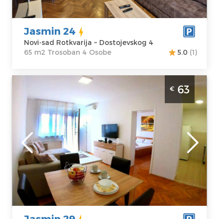
Cena
63 €
Trosoban
Jasmin 24
Novi-sad Rotkvarija ~ Dostojevskog 4
65 m2 Trosoban 4 Osobe
5.0
(1)
Dvosoban Apartman Jasmin 29 Novi Sad
63
€
Rotkvarija je lepo uredjen stan na dan za 4
osobe u Novom Sadu
Novi-sad
Lokacija:
Novi-
Gosti:
4
sad Rotkvarija
Kvadratura :
50
Adresa:
m2
Dostojevskog 4
Struktura :
Cena
63 €
Dvosoban
Jasmin 29