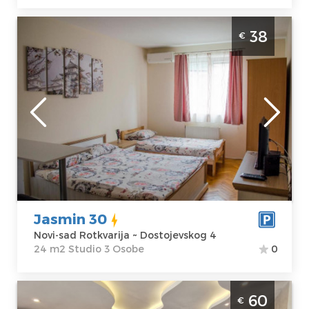
Studio Apartman Jasmin 30 Novi Sad
38
€
Rotkvarija
Novi-sad
Lokacija:
Novi-
Gosti:
3
sad Rotkvarija
Kvadratura :
24
Adresa:
m2
Dostojevskog 4
Struktura :
Cena
38 €
Studio
Jasmin 30
Novi-sad Rotkvarija ~ Dostojevskog 4
24 m2 Studio 3 Osobe
0
Dvosoban Apartman Brand New Lux Novi
60
€
Sad Rotkvarija je moderno uredjen stan na