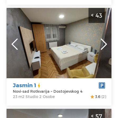
Studio Apartman Apartman Jasmin 1 Novi
43
€
Sad Rotkvarija. Luksuzno opremnljen studio
apartman, udaljen samo nekoliko minuta
od centra grada.
Novi-sad
Lokacija:
Novi-
Gosti:
2
sad Rotkvarija
Kvadratura :
23
Adresa:
m2
Dostojevskog 4
Struktura :
Cena
43 €
Studio
Jasmin 1
Novi-sad Rotkvarija ~ Dostojevskog 4
23 m2 Studio 2 Osobe
3.6
(2)
Dvosoban Apartman Jasmin 45 Novi Sad
57
€