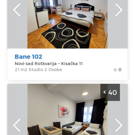
Novi-sad
Lokacija:
Novi-
Gosti:
2
sad Rotkvarija
Kvadratura :
21
Adresa:
Kisačka
m2
11
Struktura :
Cena
40 €
Studio
Bane 102
Novi-sad Rotkvarija ~ Kisačka 11
21 m2 Studio 2 Osobe
0
Studio Apartman Bane 101 Novi Sad
40
€
Rotkvarija. Nalazi se na odlicnoj lokaciji
nedaleko od samog centra grada.
Novi-sad
Lokacija:
Novi-
Gosti:
2
sad Rotkvarija
Kvadratura :
21