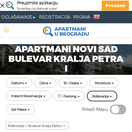
Preuzmite aplikaciju
Preuzmi
Smeštaj na dohvat ruke!
OGLAŠAVANJE
REGISTRACIJA
PRIJAVA
APARTMANI NOVI SAD
BULEVAR KRALJA PETRA
I
Datumi
Cena
Br. Osoba
Struktura
Instant Rezervacija
Parking
Rotkvarija
Prikaži Mapu
Još Filtera
Rotkvarija > Bulevar Kralja Petra I