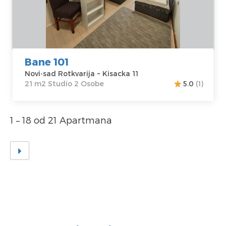
Adresa:
Kisacka
m2
11
Struktura :
Cena
40 €
Studio
Bane 101
Novi-sad Rotkvarija ~ Kisacka 11
21 m2 Studio 2 Osobe
5.0
(1)
1 – 18 od 21 Apartmana