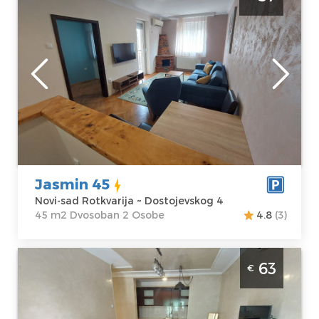
Rotkvarija. U neposrednoj blizini centra
grada.
Novi-sad
Lokacija:
Novi-
Gosti:
2
sad Rotkvarija
Kvadratura :
45
Adresa:
m2
Dostojevskog 4
Struktura :
Cena
57 €
Dvosoban
Jasmin 45
Novi-sad Rotkvarija ~ Dostojevskog 4
45 m2 Dvosoban 2 Osobe
4.8
(3)
Trosoban Apartman Jasmin 9 Novi Sad
63
€
Rotkvarija je komforan apartman za 4 osobe
na Rotkvariji
Novi-sad