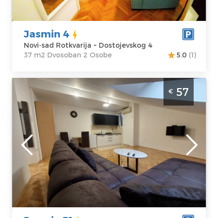
Cena
50 €
Dvosoban
Jasmin 4
Novi-sad Rotkvarija ~ Dostojevskog 4
37 m2 Dvosoban 2 Osobe
5.0
(1)
Dvosoban Apartman Jasmin 31 Novi Sad
57
€
Rotkvarija je kompetno uredjen stan na dan
u Novom Sadu za 4 osobe
Novi-sad
Lokacija:
Novi-
Gosti:
2
sad Rotkvarija
Kvadratura :
44
Adresa:
m2
Dostojevskog 4
Struktura :
Cena
57 €
Dvosoban