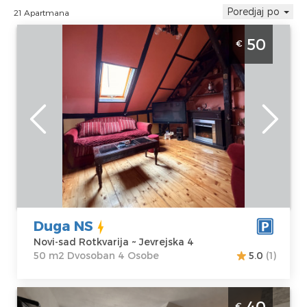
Poredjaj po
21 Apartmana
Dvosoban Apartman Duga NS Novi Sad
50
€
Rotkvarija. Namenjen za 4 osobe u centru
Novog Sada.
Novi-sad
Lokacija:
Novi-
Gosti:
4
sad Rotkvarija
Kvadratura :
50
Adresa:
Jevrejska
m2
4
Struktura :
Cena
50 €
Dvosoban
Duga NS
Novi-sad Rotkvarija ~ Jevrejska 4
50 m2 Dvosoban 4 Osobe
5.0
(1)
Studio Apartman Marina Penthouse Novi
40
€