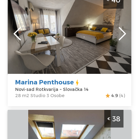
Sad Rotkvarija. Studio namenjen za 2 osobe
u blizini centra grada.
Novi-sad
Lokacija:
Novi-
Gosti:
3
sad Rotkvarija
Kvadratura :
28
Adresa:
Slovačka
m2
14
Struktura :
Cena
40 €
Studio
Marina Penthouse
Novi-sad Rotkvarija ~ Slovačka 14
28 m2 Studio 3 Osobe
4.9
(4)
Studio Apartman Jasmin 34 Novi Sad
38
€
Rotkvarija studIo blizu centra Novog Sada
Novi-sad