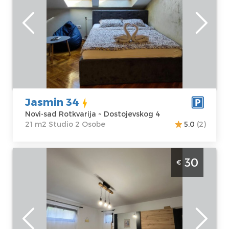
Lokacija:
Novi-
Gosti:
2
sad Rotkvarija
Kvadratura :
21
Adresa:
m2
Dostojevskog 4
Struktura :
Cena
38 €
Studio
Jasmin 34
Novi-sad Rotkvarija ~ Dostojevskog 4
21 m2 Studio 2 Osobe
5.0
(2)
Jednosoban Apartman Nanny 1 Novi Sad
30
€
Rotkvarija apartman za 2 osobe blizu centra
Novi-sad
Lokacija:
Novi-
Gosti:
2
sad Rotkvarija
Kvadratura :
24
Adresa:
Arse
m2