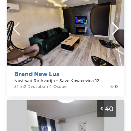
dan u mirnom i lepom delu Novog Sada
Novi-sad
Lokacija:
Novi-
Gosti:
4
sad Rotkvarija
Kvadratura :
51
Adresa:
Save
m2
Kovacevica 12
Struktura :
Cena
60 €
Dvosoban
Brand New Lux
Novi-sad Rotkvarija ~ Save Kovacevica 12
51 m2 Dvosoban 4 Osobe
0
Studio Apartman Bane 102 Novi Sad
40
€
Rotkvarija se nalazi u centru Novog Sada,
smešten je na prvom spratu zgrade sa više
smeštajnih jedinica