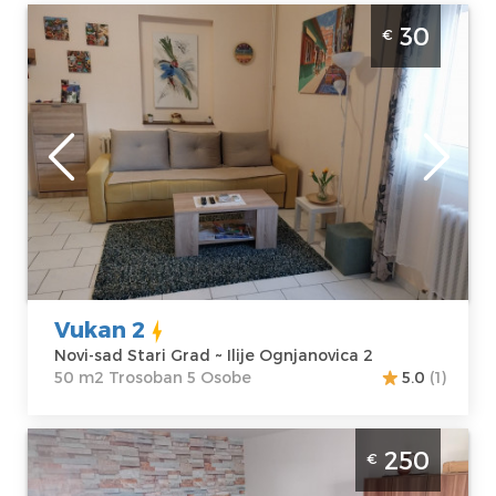
Trosoban Apartman Vukan 2 Novi Sad Stari
30
€
Grad, smešten u samom centru grada, 300
metara od Trga Republike
Novi-sad
Lokacija:
Novi-
Gosti:
5
sad Stari Grad
Kvadratura :
50
Adresa:
Ilije
m2
Ognjanovica 2
Struktura :
Cena
30 €
Trosoban
Vukan 2
Novi-sad Stari Grad ~ Ilije Ognjanovica 2
50 m2 Trosoban 5 Osobe
5.0
(1)
Studio Apartman Vikendaja Novi Sad
250
€
Sremska Kamenica apartman sa bazenom,