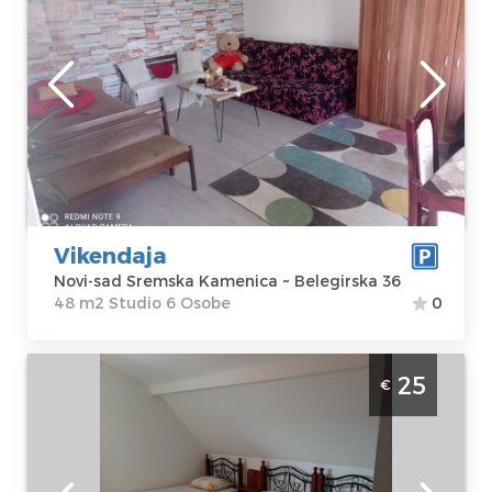
velicine 48m2
Novi-sad
Lokacija:
Novi-
Gosti:
6
sad Sremska
Kvadratura :
48
Kamenica
m2
Adresa:
Struktura :
Belegirska 36
Studio
Cena
250 €
Vikendaja
Novi-sad Sremska Kamenica ~ Belegirska 36
48 m2 Studio 6 Osobe
0
Studio Apartman Vezirac 1 Novi Sad
25
€
Petrovaradin Petrovaradinska Pijaca.
Trokrevetna soba sa kupatilom nadomak
Fruške Gore.
Novi-sad