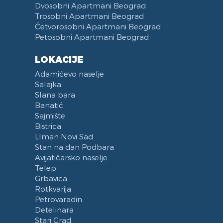
Dvosobni Apartmani Beograd
Posteljina
Kuhinja u sklopu Dnevnog Boravka
Trosobni Apartmani Beograd
Peškiri
Trpezarija
Četvorosobni Apartmani Beograd
Petosobni Apartmani Beograd
Zabranjeno pušenje
Trpezarijski Sto i Stolice
Recepcija
Deo za Ručavanje
LOKACIJE
Kategorizovan
Aspirator
Adamićevo naselje
Vaučeri
Posudje i Escajg
Salajka
Slana bara
Banatić
Sajmište
Bistrica
LIman Novi Sad
Stan na dan Podbara
Avijatičarsko naselje
Telep
Grbavica
Rotkvarija
Petrovaradin
Detelinara
Stari Grad