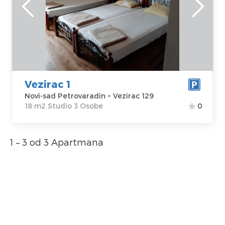
Lokacija:
Novi-
Gosti:
3
sad
Kvadratura :
18
Petrovaradin
m2
Adresa:
Vezirac
Struktura :
129
Studio
Cena
25 €
Vezirac 1
Novi-sad Petrovaradin ~ Vezirac 129
18 m2 Studio 3 Osobe
0
1 – 3 od 3 Apartmana