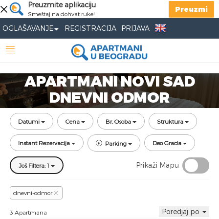
Preuzmite aplikaciju
Preuzmi
Smeštaj na dohvat ruke!
OGLAŠAVANJE
REGISTRACIJA
PRIJAVA
APARTMANI NOVI SAD
DNEVNI ODMOR
Datumi
Cena
Br. Osoba
Struktura
Instant Rezervacija
Deo Grada
Parking
Prikaži Mapu
Još Filtera: 1
dnevni-odmor
Poredjaj po
3 Apartmana