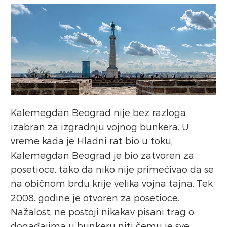
Kalemegdan Beograd nije bez razloga
izabran za izgradnju vojnog bunkera. U
vreme kada je Hladni rat bio u toku,
Kalemegdan Beograd je bio zatvoren za
posetioce, tako da niko nije primećivao da se
na običnom brdu krije velika vojna tajna. Tek
2008. godine je otvoren za posetioce.
Nažalost, ne postoji nikakav pisani trag o
događajima u bunkeru niti čemu je sve