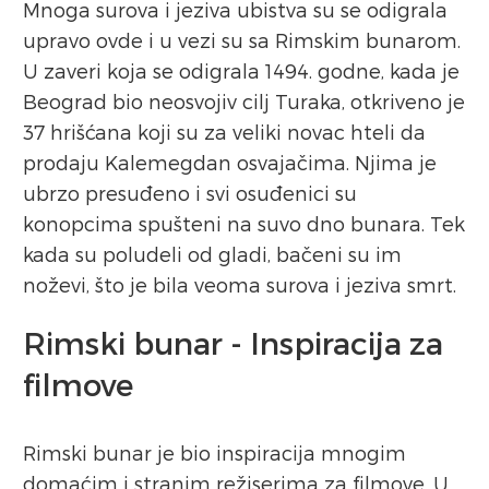
Mnoga surova i jeziva ubistva su se odigrala
upravo ovde i u vezi su sa Rimskim bunarom.
U zaveri koja se odigrala 1494. godne, kada je
Beograd bio neosvojiv cilj Turaka, otkriveno je
37 hrišćana koji su za veliki novac hteli da
prodaju Kalemegdan osvajačima. Njima je
ubrzo presuđeno i svi osuđenici su
konopcima spušteni na suvo dno bunara. Tek
kada su poludeli od gladi, bačeni su im
noževi, što je bila veoma surova i jeziva smrt.
Rimski bunar - Inspiracija za
filmove
Rimski bunar je bio inspiracija mnogim
domaćim i stranim režiserima za filmove. U