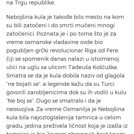
na Trgu republike.
Nebojšina kula je takođe bilo mesto na kom
su bili zatočeni i do smrti mučeni mnogi
zatočenici. Poznata je i po tome što je za
vreme osmanske vladavine ovde bio
pogubljen grčki revolucionar Riga od Fere,
čiji se spomenik danas nalazi u istoimenoj
ulici na uglu sa ulicom Tadeuša Košćuška.
Smatra se da je kula dobila naziv od glagola
“ne bojati se”, a legende kažu da su Turci
govorili zarobljenicima dok su ih vodili u kulu
“Ne boj se”. Dugo se smatralo i da je
neosvojiva. Za vreme Osmanlija je Nebojšina
kula bila najozloglašenija tamnica u celom
gradu, jedina preživela ličnost koja je izašla iz
tamnice je bio Jevrem obrenović, brat kneza