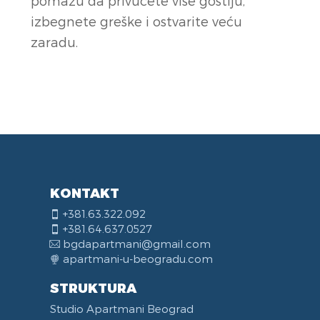
pomažu da privučete više gostiju,
izbegnete greške i ostvarite veću
zaradu.
KONTAKT
+381.63.322.092
+381.64.637.0527
bgdapartmani@gmail.com
apartmani-u-beogradu.com
STRUKTURA
Studio Apartmani Beograd