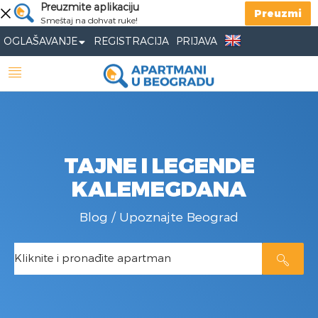
Preuzmite aplikaciju
Preuzmi
Smeštaj na dohvat ruke!
OGLAŠAVANJE
REGISTRACIJA
PRIJAVA
TAJNE I LEGENDE
KALEMEGDANA
Blog
/
Upoznajte Beograd
Kliknite i pronađite apartman