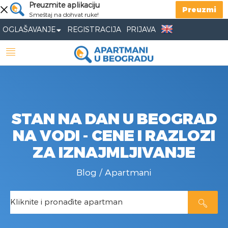
Preuzmite aplikaciju
Preuzmi
Smeštaj na dohvat ruke!
OGLAŠAVANJE
REGISTRACIJA
PRIJAVA
STAN NA DAN U BEOGRAD
NA VODI - CENE I RAZLOZI
ZA IZNAJMLJIVANJE
Blog
/
Apartmani
Kliknite i pronađite apartman