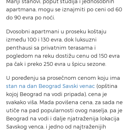
Manji stanovi, poput studija i jednosobnih
apartmana, mogu se iznajmiti po ceni od 60
do 90 evra po noći.
Dvosobni apartmani u proseku koštaju
između 100 i 130 evra, dok luksuzni
penthausi sa privatnim terasama i
pogledom na reku dostižu cenu od 150 evra
pa čak i preko 250 evra u špicu sezone.
U poređenju sa prosečnom cenom koju ima
stan na dan Beograd Savski venac
(opština
kojoj Beograd na vodi pripada), cena je
svakako viša. Mada povišena cena, za sada ne
utiče na pad popularnosti ovog naselja, pa je
Beograd na vodi i dalje njatraženija lokacija
Savskog venca, i jedno od najtraženijih