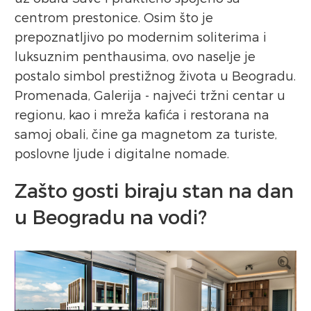
centrom prestonice. Osim što je
prepoznatljivo po modernim soliterima i
luksuznim penthausima, ovo naselje je
postalo simbol prestižnog života u Beogradu.
Promenada, Galerija - najveći tržni centar u
regionu, kao i mreža kafića i restorana na
samoj obali, čine ga magnetom za turiste,
poslovne ljude i digitalne nomade.
Zašto gosti biraju stan na dan
u Beogradu na vodi?