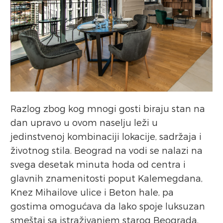
Razlog zbog kog mnogi gosti biraju stan na
dan upravo u ovom naselju leži u
jedinstvenoj kombinaciji lokacije, sadržaja i
životnog stila. Beograd na vodi se nalazi na
svega desetak minuta hoda od centra i
glavnih znamenitosti poput Kalemegdana,
Knez Mihailove ulice i Beton hale, pa
gostima omogućava da lako spoje luksuzan
smeštaj sa istraživanjem starog Beograda.