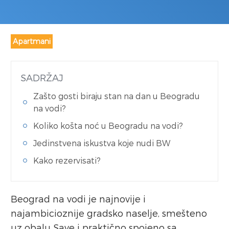
Apartmani
SADRŽAJ
Zašto gosti biraju stan na dan u Beogradu
na vodi?
Koliko košta noć u Beogradu na vodi?
Jedinstvena iskustva koje nudi BW
Kako rezervisati?
Beograd na vodi je najnovije i
najambicioznije gradsko naselje, smešteno
uz obalu Save i praktično spojeno sa