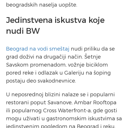
beogradskih naselja uopšte.
Jedinstvena iskustva koje
nudi BW
Beograd na vodi smeštaj
nudi priliku da se
grad doživi na drugačiji način. Šetnje
Savskom promenadom, vožnje biciklom
pored reke i odlazak u Galeriju na šoping
postaju deo svakodnevnice.
U neposrednoj blizini nalaze se i popularni
restorani poput Savanove, Ambar Rooftopa
ili popularnog Cross Waterfront-a, gde gosti
mogu uživati u gastronomskim iskustvima sa
jedinstvenim pogledom na Beograd i reku.