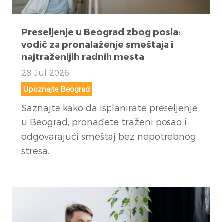
Preseljenje u Beograd zbog posla:
vodič za pronalaženje smeštaja i
najtraženijih radnih mesta
28 Jul 2026
Upoznajte Beograd
Saznajte kako da isplanirate preseljenje
u Beograd, pronađete traženi posao i
odgovarajući smeštaj bez nepotrebnog
stresa.