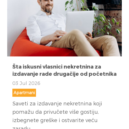
Šta iskusni vlasnici nekretnina za
izdavanje rade drugačije od početnika
03 Jul 2026
Apartmani
Saveti za izdavanje nekretnina koji
pomažu da privučete više gostiju,
izbegnete greške i ostvarite veću
zaradu.