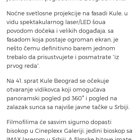
Noćne svetlosne projekcije na fasadi Kule, u
vidu spektakularnog laser/LED šoua
povodom dočeka i velikih događaja, sa
fasadom koja postaje ogroman ekran, je
nešto čemu definitivno barem jednom
trebalo da prisustvujete i posmatrate “iz
prvog reda”.
Na 41. sprat Kule Beograd se očekuje
otvaranje vidikovca koji omogućava
panoramski pogled pd 360° i pogled na
zalazak sunca sa najviše javne tačke u Srbiji.
Filmofilima će sasvim sigurno dopasti
bisokop u Cineplexx Galeriji, jedini bioskop sa
IMAX laserom u Srbiji. A filmske hitove imate