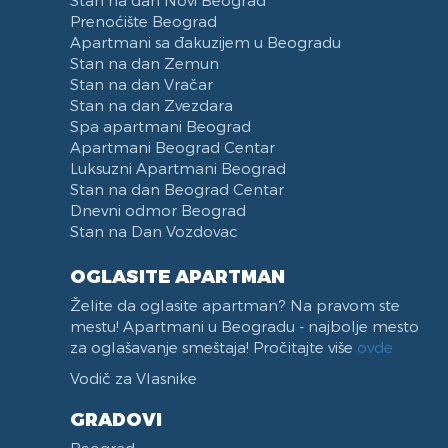
Stan na dan Novi Beograd
Prenoćište Beograd
Apartmani sa đakuzijem u Beogradu
Stan na dan Zemun
Stan na dan Vračar
Stan na dan Zvezdara
Spa apartmani Beograd
Apartmani Beograd Centar
Luksuzni Apartmani Beograd
Stan na dan Beograd Centar
Dnevni odmor Beograd
Stan na Dan Vozdovac
OGLASITE APARTMAN
Želite da oglasite apartman? Na pravom ste
mestu! Apartmani u Beogradu - najbolje mesto
za oglašavanje smeštaja! Pročitajte više
ovde
Vodič za Vlasnike
GRADOVI