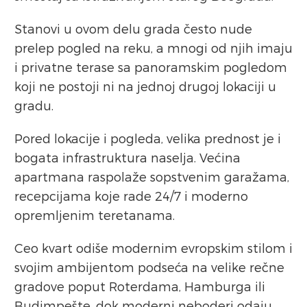
Stanovi u ovom delu grada često nude
prelep pogled na reku, a mnogi od njih imaju
i privatne terase sa panoramskim pogledom
koji ne postoji ni na jednoj drugoj lokaciji u
gradu.
Pored lokacije i pogleda, velika prednost je i
bogata infrastruktura naselja. Većina
apartmana raspolaže sopstvenim garažama,
recepcijama koje rade 24/7 i moderno
opremljenim teretanama.
Ceo kvart odiše modernim evropskim stilom i
svojim ambijentom podseća na velike rečne
gradove poput Roterdama, Hamburga ili
Budimpešte, dok moderni neboderi odaju