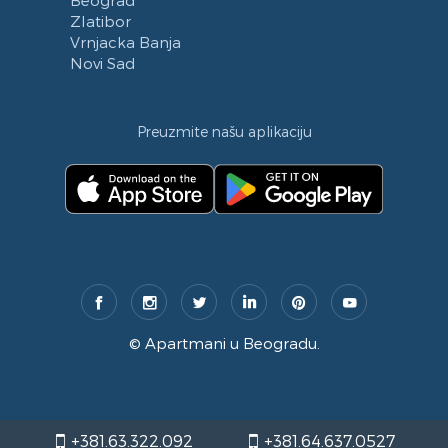
Beograd
Zlatibor
Vrnjacka Banja
Novi Sad
Preuzmite našu aplikaciju
©
Apartmani u Beogradu
.
+381.63.322.092
+381.64.637.0527