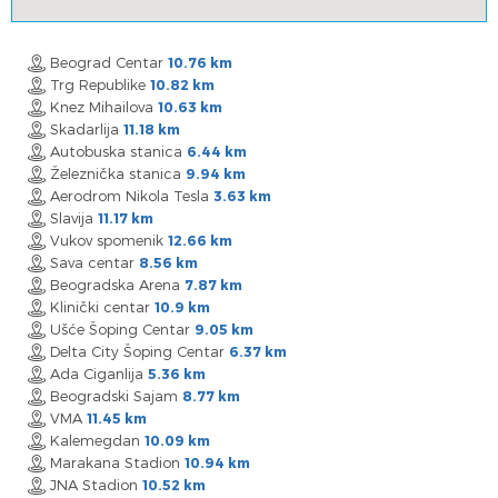
Beograd Centar
10.76 km
Trg Republike
10.82 km
Knez Mihailova
10.63 km
Skadarlija
11.18 km
Autobuska stanica
6.44 km
Železnička stanica
9.94 km
Aerodrom Nikola Tesla
3.63 km
Slavija
11.17 km
Vukov spomenik
12.66 km
Sava centar
8.56 km
Beogradska Arena
7.87 km
Klinički centar
10.9 km
Ušće Šoping Centar
9.05 km
Delta City Šoping Centar
6.37 km
Ada Ciganlija
5.36 km
Beogradski Sajam
8.77 km
VMA
11.45 km
Kalemegdan
10.09 km
Marakana Stadion
10.94 km
JNA Stadion
10.52 km