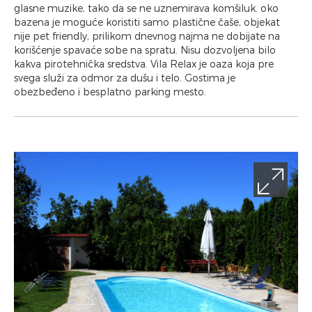
glasne muzike, tako da se ne uznemirava komšiluk. oko
bazena je moguće koristiti samo plastične čaše, objekat
nije pet friendly, prilikom dnevnog najma ne dobijate na
korišćenje spavaće sobe na spratu. Nisu dozvoljena bilo
kakva pirotehnička sredstva. Vila Relax je oaza koja pre
svega služi za odmor za dušu i telo. Gostima je
obezbeđeno i besplatno parking mesto.