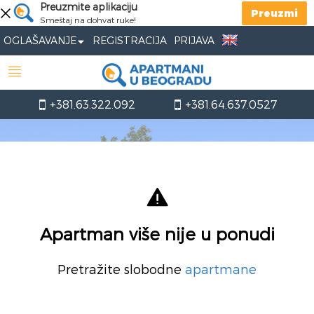
Preuzmite aplikaciju
Preuzmi
Smeštaj na dohvat ruke!
OGLAŠAVANJE
REGISTRACIJA
PRIJAVA
+381.63.322.092
+381.64.637.0527
Apartman više nije u ponudi
Pretražite slobodne
apartmane