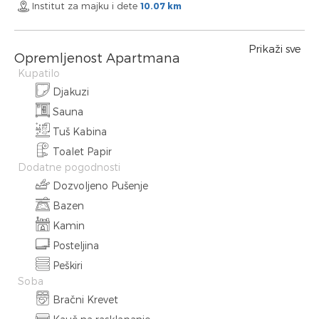
Institut za majku i dete
10.07 km
Prikaži sve
Opremljenost Apartmana
Kupatilo
Djakuzi
Sauna
Tuš Kabina
Toalet Papir
Dodatne pogodnosti
Dozvoljeno Pušenje
Bazen
Kamin
Posteljina
Peškiri
Soba
Bračni Krevet