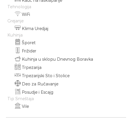
Kauč na rasklapanje
Tehnologija
WiFi
Grejanje
Klima Uredjaj
Kuhinja
Šporet
Frižider
Kuhinja u sklopu Dnevnog Boravka
Trpezarija
Trpezarijski Sto i Stolice
Deo za Ručavanje
Posudje i Escajg
Tip Smeštaja
Vile