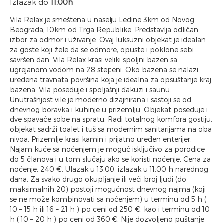
Izlazak do
11:00h
Vila Relax je smeštena u naselju Ledine 3km od Novog
Beograda, 10km od Trga Republike. Predstavlja odličan
izbor za odmor i uživanje. Ovaj luksuzni objekat je idealan
za goste koji žele da se odmore, opuste i poklone sebi
savršen dan. Vila Relax krasi veliki spoljni bazen sa
ugrejanom vodom na 28 stepeni. Oko bazena se nalazi
uređena travnata površina koja je idealna za opsuštanje kraj
bazena. Vila poseduje i spoljašnji đakuzi i saunu.
Unutrašnjost vile je moderno dizajnirana i sastoji se od
dnevnog boravka i kuhinje u prizemlju. Objekat poseduje i
dve spavaće sobe na spratu. Radi totalnog komfora gostiju,
objekat sadrži toalet i tuš sa modernim sanitarijama na oba
nivoa. Prizemlje krasi kamin i prijatno uređen enterijer.
Najam kuće sa noćenjem je moguć isključivo za porodice
do 5 članova i u tom slučaju ako se koristi noćenje. Cena za
noćenje: 240 €. Ulazak u 13:00, izlazak u 11:00 h narednog
dana. Za svako drugo okupljanje ili veći broj ljudi (do
maksimalnih 20) postoji mogućnost dnevnog najma (koji
se ne može kombinovati sa noćenjem) u terminu od 5 h (
10 – 15 h ili 16 – 21 h ) po ceni od 250 €, kao i terminu od 10
h ( 10 – 20 h ) po ceni od 360 €. Nije dozvoljeno puštanje