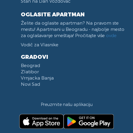
Stan na Dan Vozdovac
OGLASITE APARTMAN
Želite da oglasite apartman? Na pravom ste
mestu! Apartmani u Beogradu - najbolje mesto
za oglašavanje smeštaja! Pročitajte više
ovde
Vodič za Vlasnike
GRADOVI
Beograd
Zlatibor
Vrnjacka Banja
Novi Sad
Preuzmite našu aplikaciju