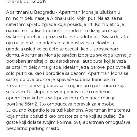
Izlazak do
12:00h
Apartmani u Beogradu - Apartman Mona je ušuškan u
mirnom delu naselja Altina,u ulici Vojni put. Nalazi se na
četvrtom spratu zgrade koja poseduje lift. Kompletno je
namešten i odiše toplinom i modernim dizajnom koja
svakom posetiocu pruža vrhunsku udobnost. Svaki detalj u
njemu je pažljivo odabran radi postizanja celovitosti
ugođaja usled kojeg ćete se osećati kao u sopstvenom
domu. Apartman Mona je savršen izbor za svakoga kome je
potreban smeštaj blizu aerodroma i autoputa koji je veza
sa ostalim delovima grada. Idealan je za parove, poslovne ili
solo putnike, kao i porodice sa decom. Apartman Mona se
sastoji od dve prostorije, spavaće sobe sa francuskim
krevetom i dnevng boravka sa ugaonom garniturom koja
se razlači. U sklopu dnevnog boravka je i moderno
opremljena kuhinja sa trpezarijom. Ceo apartman je
površine 56m2, što omogućava boravak za 4 osobe.
Luksuzno kupatilo je sa tuš kabinom. Apartman ima terasu
koja može poslužiti kao prostor za one koji su pušači. Za
goste koji dolaze svojim kolima, ovaj apartman omogućava
besplatno parking mesto.