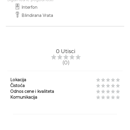
Interfon
Blindirana Vrata
0
Utisci
(0)
Lokacija
Čistoća
Odnos cene i kvaliteta
Komunikacija