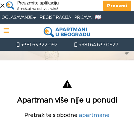
Preuzmite aplikaciju
Preuzmi
Smeštaj na dohvat ruke!
OGLAŠAVANJE
REGISTRACIJA
PRIJAVA
+381.63.322.092
+381.64.637.0527
Apartman više nije u ponudi
Pretražite slobodne
apartmane