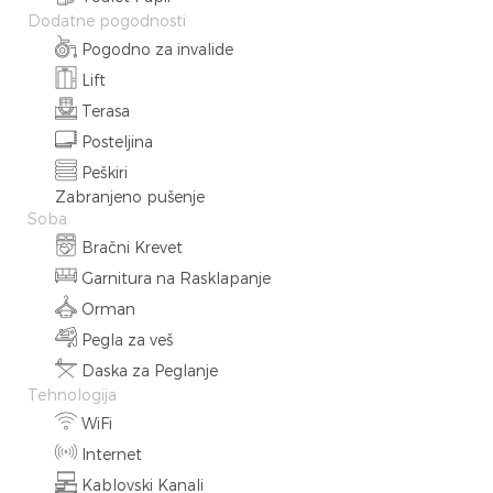
Dodatne pogodnosti
Pogodno za invalide
Lift
Terasa
Posteljina
Peškiri
Zabranjeno pušenje
Soba
Bračni Krevet
Garnitura na Rasklapanje
Orman
Pegla za veš
Daska za Peglanje
Tehnologija
WiFi
Internet
Kablovski Kanali