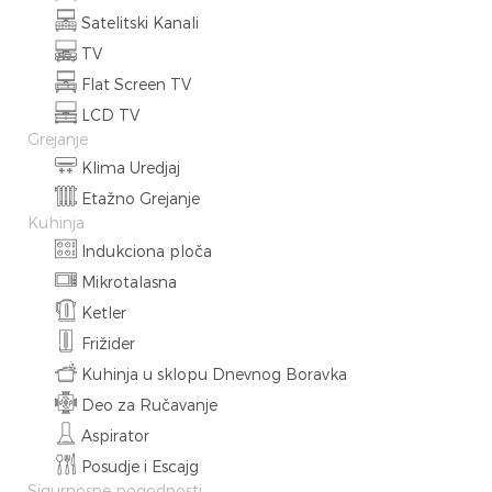
Satelitski Kanali
TV
Flat Screen TV
LCD TV
Grejanje
Klima Uredjaj
Etažno Grejanje
Kuhinja
Indukciona ploča
Mikrotalasna
Ketler
Frižider
Kuhinja u sklopu Dnevnog Boravka
Deo za Ručavanje
Aspirator
Posudje i Escajg
Sigurnosne pogodnosti