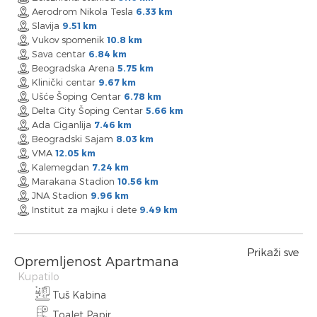
Aerodrom Nikola Tesla
6.33 km
Slavija
9.51 km
Vukov spomenik
10.8 km
Sava centar
6.84 km
Beogradska Arena
5.75 km
Klinički centar
9.67 km
Ušće Šoping Centar
6.78 km
Delta City Šoping Centar
5.66 km
Ada Ciganlija
7.46 km
Beogradski Sajam
8.03 km
VMA
12.05 km
Kalemegdan
7.24 km
Marakana Stadion
10.56 km
JNA Stadion
9.96 km
Institut za majku i dete
9.49 km
Prikaži sve
Opremljenost Apartmana
Kupatilo
Tuš Kabina
Toalet Papir