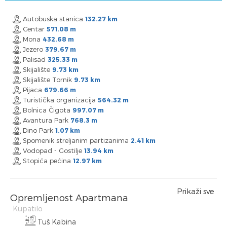
Autobuska stanica
132.27 km
Centar
571.08 m
Mona
432.68 m
Jezero
379.67 m
Palisad
325.33 m
Skijalište
9.73 km
Skijalište Tornik
9.73 km
Pijaca
679.66 m
Turistička organizacija
564.32 m
Bolnica Čigota
997.07 m
Avantura Park
768.3 m
Dino Park
1.07 km
Spomenik streljanim partizanima
2.41 km
Vodopad - Gostilje
13.94 km
Stopića pećina
12.97 km
Prikaži sve
Opremljenost Apartmana
Kupatilo
Tuš Kabina