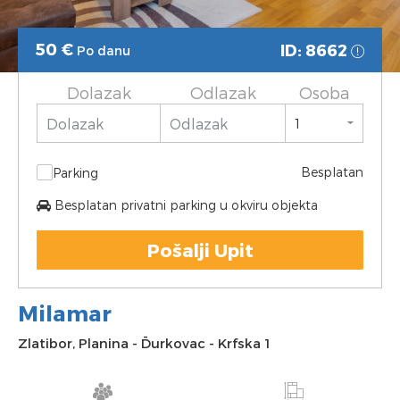
50
€
ID: 8662
Po danu
Dolazak
Odlazak
Osoba
Besplatan
Parking
Besplatan privatni parking u okviru objekta
Pošalji Upit
Milamar
Zlatibor
,
Planina
-
Đurkovac
-
Krfska 1