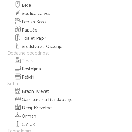
Bide
Sušilica za Veš
Fen za Kosu
Papuče
Toalet Papir
Sredstva za Čišćenje
Dodatne pogodnosti
Terasa
Posteljina
Peškiri
Soba
Bračni Krevet
Garnitura na Rasklapanje
Dečiji Krevetac
Orman
Čiviluk
Tehnologija