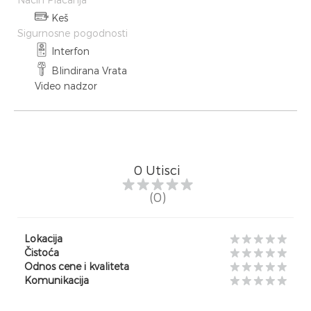
Keš
Sigurnosne pogodnosti
Interfon
Blindirana Vrata
Video nadzor
0
Utisci
(0)
Lokacija
Čistoća
Odnos cene i kvaliteta
Komunikacija