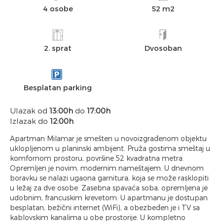
4 osobe
52 m2
2. sprat
Dvosoban
Besplatan parking
Ulazak od
13:00h
do
17:00h
Izlazak do
12:00h
Apartman Milamar je smešten u novoizgrađenom objektu
uklopljenom u planinski ambijent. Pruža gostima smeštaj u
komfornom prostoru, površine 52 kvadratna metra.
Opremljen je novim, modernim nameštajem. U dnevnom
boravku se nalazi ugaona garnitura, koja se može rasklopiti
u ležaj za dve osobe. Zasebna spavaća soba, opremljena je
udobnim, francuskim krevetom. U apartmanu je dostupan
besplatan, bežični internet (WiFi), a obezbeđen je i TV sa
kablovskim kanalima u obe prostorije. U kompletno