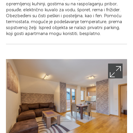
opremljenoj kuhinji, gostima su na raspolaganju pribor,
posuđe, električno kuvalo za vodu, šporet, rerna i frižider.
Obezbeđeni su čisti peškiri i posteljina, kao i fen. Pomoću
termostata, moguće je podešavanje temperature, prema
sopstvenoj želji. Ispred objekta se nalazi privatni parking,
koji gosti apartmana mogu koristiti, besplatno.