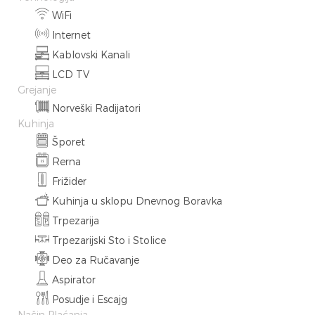
WiFi
Internet
Kablovski Kanali
LCD TV
Grejanje
Norveški Radijatori
Kuhinja
Šporet
Rerna
Frižider
Kuhinja u sklopu Dnevnog Boravka
Trpezarija
Trpezarijski Sto i Stolice
Deo za Ručavanje
Aspirator
Posudje i Escajg
Način Plaćanja