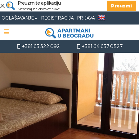
Preuzmite aplikaciju
Preuzmi
Smeštaj na dohvat ruke!
OGLAŠAVANJE
REGISTRACIJA
PRIJAVA
+381.63.322.092
+381.64.637.0527