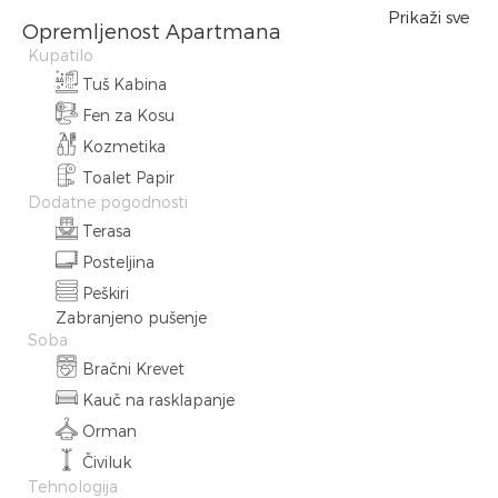
Prikaži sve
Opremljenost Apartmana
Kupatilo
Tuš Kabina
Fen za Kosu
Kozmetika
Toalet Papir
Dodatne pogodnosti
Terasa
Posteljina
Peškiri
Zabranjeno pušenje
Soba
Bračni Krevet
Kauč na rasklapanje
Orman
Čiviluk
Tehnologija