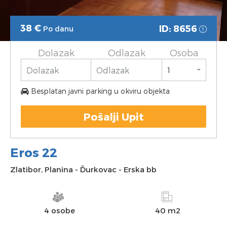
38
€
ID: 8656
Po danu
Dolazak
Odlazak
Osoba
Besplatan javni parking u okviru objekta
Pošalji Upit
Eros 22
Zlatibor
,
Planina
-
Đurkovac
-
Erska bb
4 osobe
40 m2