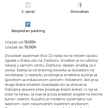
3. sprat
Dvosoban
Besplatan parking
Ulazak od
13:00h
Izlazak do
10:00h
Dvosoban apartman Eros 22 nalazi se na trećem spratu
zgrade u Erskoj ulici na Zlatiboru. Smešten je na odličnoj
lokaciji u samom centru Zlatibora. Idealan smeštaj za 4
osobe. Sastoji se od dnevnog boravka sa dvosedom na
razvlačanje. U nastavku prostorije je smeštena kuhinja sa
šporetom sa indukcionom pločom i frižiderom, dok je sa
druge strane smešten trpezarijski sto sa stolicama.
Odvojena spavaća soba poseduje bračni krevet i iz nje se
izlazi na terasu, sa koje se pruža predivan pogled na borove
šume i zelenilo. Kupatilo je moderno opremljeno tuš
kabinom i svim neophodnim toaletnim proborom.