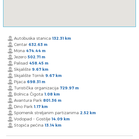
Autobuska stanica
132.31 km
Centar
632.63 m
Mona
474.44 m
Jezero
502.71 m
Palisad
458.45 m
Skijalište
9.67 km
Skijalište Tornik
9.67 km
Pijaca
698.31 m
Turistička organizacija
729.97 m
Bolnica Čigota
1.08 km
Avantura Park
801.36 m
Dino Park
1.17 km
Spomenik streljanim partizanima
2.52 km
Vodopad - Gostilje
14.09 km
Stopića pećina
13.14 km