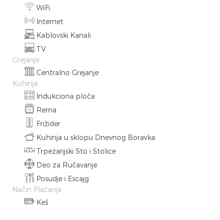
WiFi
Internet
Kablovski Kanali
TV
Grejanje
Centralno Grejanje
Kuhinja
Indukciona ploča
Rerna
Frižider
Kuhinja u sklopu Dnevnog Boravka
Trpezarijski Sto i Stolice
Deo za Ručavanje
Posudje i Escajg
Način Plaćanja
Keš