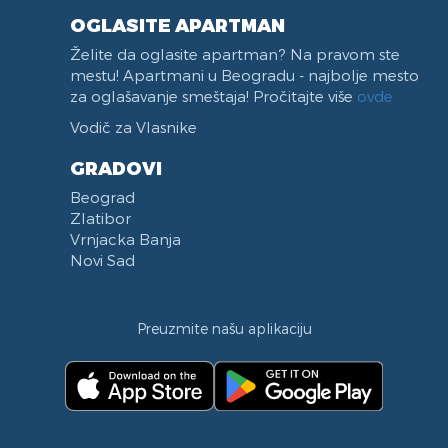
OGLASITE APARTMAN
Želite da oglasite apartman? Na pravom ste
mestu! Apartmani u Beogradu - najbolje mesto
za oglašavanje smeštaja! Pročitajte više
ovde
Vodič za Vlasnike
GRADOVI
Beograd
Zlatibor
Vrnjacka Banja
Novi Sad
Preuzmite našu aplikaciju