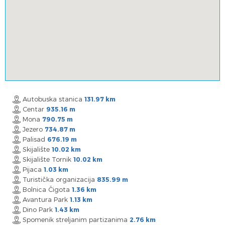
Autobuska stanica
131.97 km
Centar
935.16 m
Mona
790.75 m
Jezero
734.87 m
Palisad
676.19 m
Skijalište
10.02 km
Skijalište Tornik
10.02 km
Pijaca
1.03 km
Turistička organizacija
835.99 m
Bolnica Čigota
1.36 km
Avantura Park
1.13 km
Dino Park
1.43 km
Spomenik streljanim partizanima
2.76 km