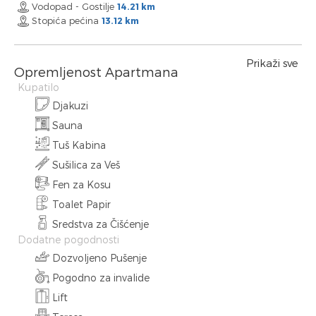
Vodopad - Gostilje
14.21 km
Stopića pećina
13.12 km
Prikaži sve
Opremljenost Apartmana
Kupatilo
Djakuzi
Sauna
Tuš Kabina
Sušilica za Veš
Fen za Kosu
Toalet Papir
Sredstva za Čišćenje
Dodatne pogodnosti
Dozvoljeno Pušenje
Pogodno za invalide
Lift