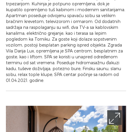
trpezarijom. Kuhinja je potpuno opremljena, dok je
kupatilo opremljeno tuš kabinom i modernim sanitarijama.
Apartman poseduje odvojenu spavaću sobu sa velikim
bračnim krevetom, televizorom i ormarom. Od dodatnih
sadržaja na raspolaganju su wifi, dva TV-a sa kablovskim
kanalima, električno grejanje, kao i terasa sa lepim
pogledom ka Torniku. Za goste koji dolaze sopstvenim
vozilom, postoji besplatan parking ispred objekta. Zgrada
Vila Darija Lux, opremljena je SPA centrom, besplatnim za
goste, kao i liftom. SPA se koristi u unapred određenom
terminu od sat vremena. Poseduje hidromasažnu đakuzi
kadu, tuševe doživljaja, potezno bure, Finsku saunu, slanu
sobu, relax tople klupe, SPA centar počinje sa radom od
01.04.2021. godine.