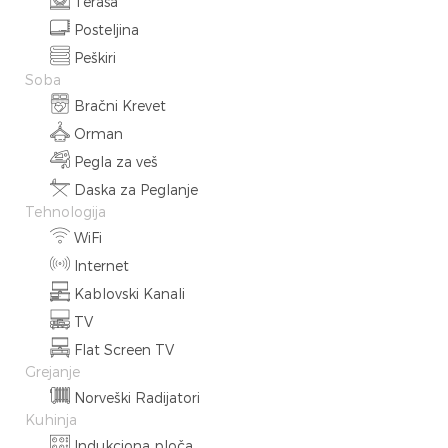
Terasa
Posteljina
Peškiri
Soba
Bračni Krevet
Orman
Pegla za veš
Daska za Peglanje
Tehnologija
WiFi
Internet
Kablovski Kanali
TV
Flat Screen TV
Grejanje
Norveški Radijatori
Kuhinja
Indukciona ploča