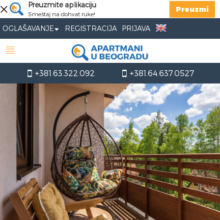
Preuzmite aplikaciju
Preuzmi
Smeštaj na dohvat ruke!
OGLAŠAVANJE
REGISTRACIJA
PRIJAVA
+381.63.322.092
+381.64.637.0527