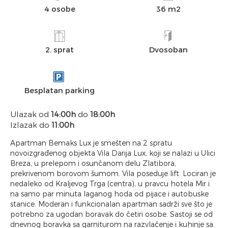
4 osobe
36 m2
2. sprat
Dvosoban
Besplatan parking
Ulazak od
14:00h
do
18:00h
Izlazak do
11:00h
Apartman Bemaks Lux je smešten na 2 spratu
novoizgrađenog objekta Vila Darija Lux, koji se nalazi u Ulici
Breza, u prelepom i osunčanom delu Zlatibora,
prekrivenom borovom šumom. Vila poseduje lift. Lociran je
nedaleko od Kraljevog Trga (centra), u pravcu hotela Mir i
na samo par minuta laganog hoda od pijace i autobuske
stanice. Moderan i funkcionalan apartman sadrži sve što je
potrebno za ugodan boravak do četiri osobe. Sastoji se od
dnevnog boravka sa garniturom na razvlačenje i kuhinje sa