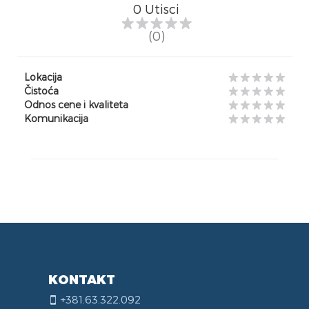
0
Utisci
(0)
Lokacija
Čistoća
Odnos cene i kvaliteta
Komunikacija
KONTAKT
+381.63.322.092