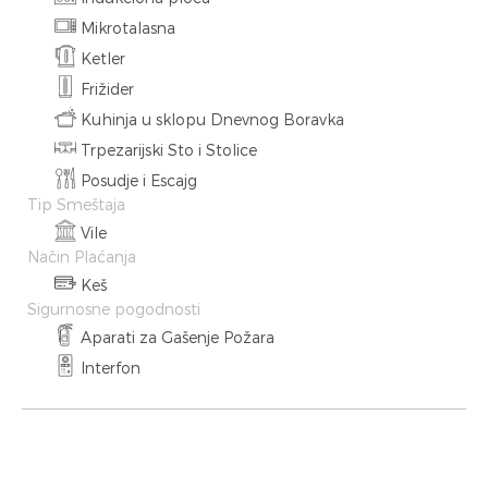
Mikrotalasna
Ketler
Frižider
Kuhinja u sklopu Dnevnog Boravka
Trpezarijski Sto i Stolice
Posudje i Escajg
Tip Smeštaja
Vile
Način Plaćanja
Keš
Sigurnosne pogodnosti
Aparati za Gašenje Požara
Interfon