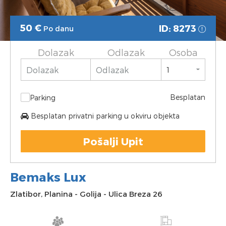
50
€
ID: 8273
Po danu
Dolazak
Odlazak
Osoba
Besplatan
Parking
Besplatan privatni parking u okviru objekta
Pošalji Upit
Bemaks Lux
Zlatibor
,
Planina
-
Golija
-
Ulica Breza 26