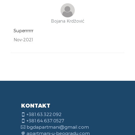
Bojana Krdžović
Superrrrrr
Nov-2021
KONTAKT
+381.63.322.092
+381.64.637.0527
bgdapartmani@gmail.com
apartmani-u-beogradu.com