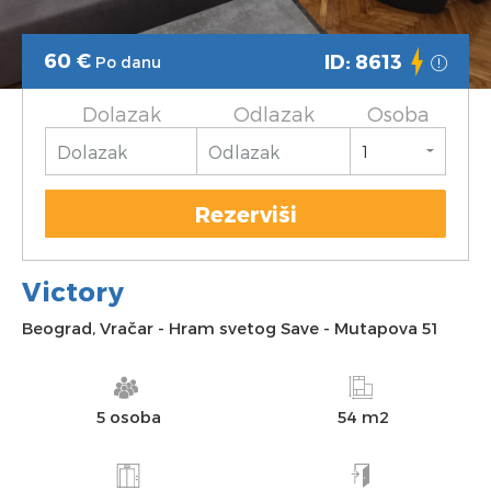
60
€
ID: 8613
Po danu
Dolazak
Odlazak
Osoba
Rezerviši
Victory
Beograd
,
Vračar
-
Hram svetog Save
-
Mutapova 51
5 osoba
54 m2