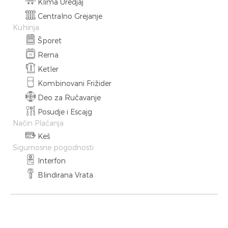
Klima Uredjaj
Centralno Grejanje
Kuhinja
Šporet
Rerna
Ketler
Kombinovani Frižider
Deo za Ručavanje
Posudje i Escajg
Način Plaćanja
Keš
Sigurnosne pogodnosti
Interfon
Blindirana Vrata