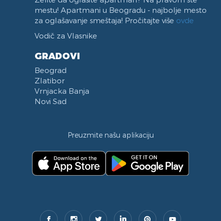
mestu! Apartmani u Beogradu - najbolje mesto
za oglašavanje smeštaja! Pročitajte više
ovde
Vodič za Vlasnike
GRADOVI
Beograd
Zlatibor
Vrnjacka Banja
Novi Sad
Preuzmite našu aplikaciju