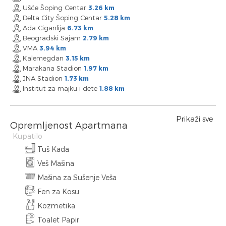
Ušće Šoping Centar
3.26 km
Delta City Šoping Centar
5.28 km
Ada Ciganlija
6.73 km
Beogradski Sajam
2.79 km
VMA
3.94 km
Kalemegdan
3.15 km
Marakana Stadion
1.97 km
JNA Stadion
1.73 km
Institut za majku i dete
1.88 km
Prikaži sve
Opremljenost Apartmana
Kupatilo
Tuš Kada
Veš Mašina
Mašina za Sušenje Veša
Fen za Kosu
Kozmetika
Toalet Papir