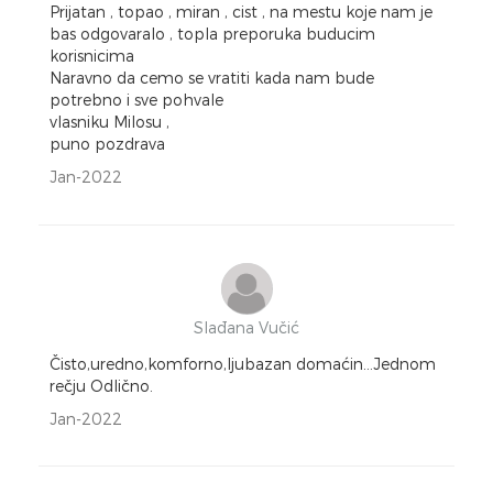
Prijatan , topao , miran , cist , na mestu koje nam je
bas odgovaralo , topla preporuka buducim
korisnicima
Naravno da cemo se vratiti kada nam bude
potrebno i sve pohvale
vlasniku Milosu ,
puno pozdrava
Jan-2022
Slađana Vučić
Čisto,uredno,komforno,ljubazan domaćin...Jednom
rečju Odlično.
Jan-2022