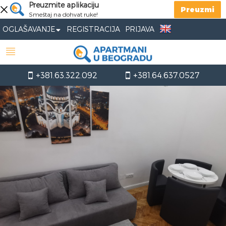
Preuzmite aplikaciju
Preuzmi
Smeštaj na dohvat ruke!
OGLAŠAVANJE
REGISTRACIJA
PRIJAVA
+381.63.322.092
+381.64.637.0527