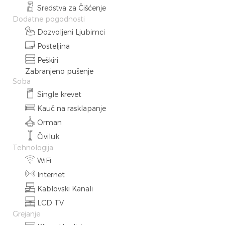
Sredstva za Čišćenje
Dodatne pogodnosti
Dozvoljeni Ljubimci
Posteljina
Peškiri
Zabranjeno pušenje
Soba
Single krevet
Kauč na rasklapanje
Orman
Čiviluk
Tehnologija
WiFi
Internet
Kablovski Kanali
LCD TV
Grejanje