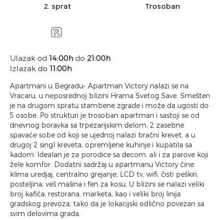
2. sprat
Trosoban
Ulazak od
14:00h
do
21:00h
Izlazak do
11:00h
Apartmani u Begradu- Apartman Victory nalazi se na
Vracaru, u neposrednoj blizini Hrama Svetog Save. Smešten
je na drugom spratu stambene zgrade i može da ugosti do
5 osobe. Po strukturi je trosoban apartman i sastoji se od
dnevnog boravka sa trpezarijskim delom, 2 zasebne
spavaće sobe od koji se ujednoj nalazi bračni krevet, a u
drugoj 2 singl kreveta, opremljene kuhinje i kupatila sa
kadom. Idealan je za porodice sa decom, ali i za parove koji
žele komfor. Dodatni sadržaj u apartmanu Victory čine
klima uredjaj, centralno grejanje, LCD tv, wifi, čisti peškiri,
posteljina, veš mašina i fen za kosu. U blizini se nalazi veliki
broj kafića, restorana, marketa, kao i veliki broj linija
gradskog prevoza, tako da je lokacijski odlično povezan sa
svim delovima grada.