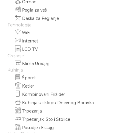
Orman
Pegla za veš
Daska za Peglanje
Tehnologija
WiFi
Internet
LCD TV
Grejanje
Klima Uredjaj
Kuhinja
Šporet
Ketler
Kombinovani Frižider
Kuhinja u sklopu Dnevnog Boravka
Trpezarija
Trpezarijski Sto i Stolice
Posudje i Escajg