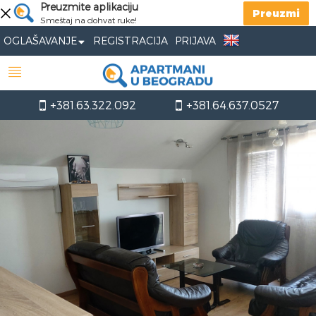
Preuzmite aplikaciju
Preuzmi
Smeštaj na dohvat ruke!
OGLAŠAVANJE
REGISTRACIJA
PRIJAVA
+381.63.322.092
+381.64.637.0527