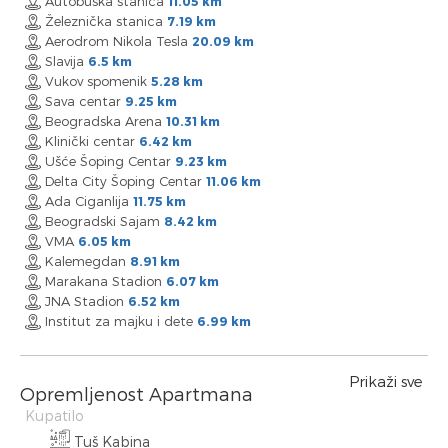
Autobuska stanica
11.05 km
Železnička stanica
7.19 km
Aerodrom Nikola Tesla
20.09 km
Slavija
6.5 km
Vukov spomenik
5.28 km
Sava centar
9.25 km
Beogradska Arena
10.31 km
Klinički centar
6.42 km
Ušće Šoping Centar
9.23 km
Delta City Šoping Centar
11.06 km
Ada Ciganlija
11.75 km
Beogradski Sajam
8.42 km
VMA
6.05 km
Kalemegdan
8.91 km
Marakana Stadion
6.07 km
JNA Stadion
6.52 km
Institut za majku i dete
6.99 km
Prikaži sve
Opremljenost Apartmana
Kupatilo
Tuš Kabina