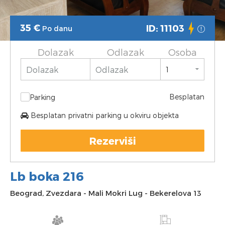
35
€
ID: 11103
Po danu
Dolazak
Odlazak
Osoba
Besplatan
Parking
Besplatan privatni parking u okviru objekta
Rezerviši
Lb boka 216
Beograd
,
Zvezdara
-
Mali Mokri Lug
-
Bekerelova 13