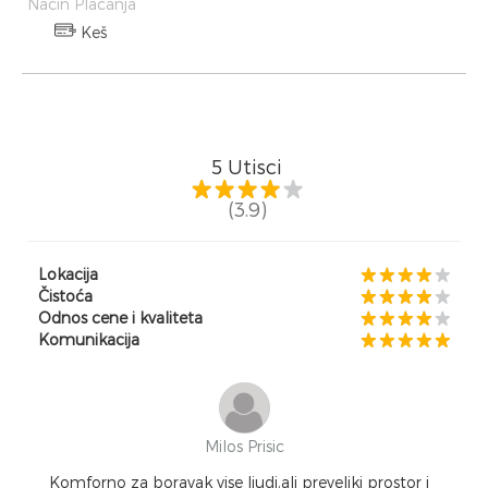
Način Plaćanja
Keš
5
Utisci
(3.9)
Lokacija
Čistoća
Odnos cene i kvaliteta
Komunikacija
Milos Prisic
Komforno za boravak vise ljudi,ali preveliki prostor i