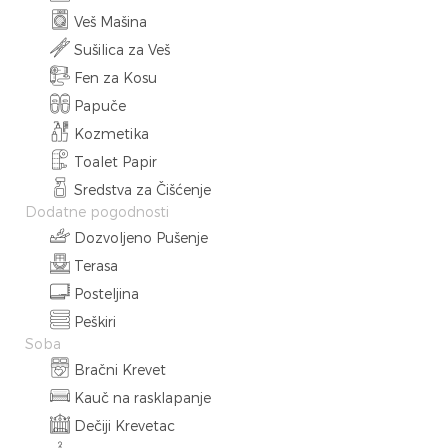
Veš Mašina
Sušilica za Veš
Fen za Kosu
Papuče
Kozmetika
Toalet Papir
Sredstva za Čišćenje
Dodatne pogodnosti
Dozvoljeno Pušenje
Terasa
Posteljina
Peškiri
Soba
Bračni Krevet
Kauč na rasklapanje
Dečiji Krevetac