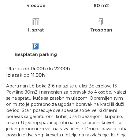
4 osobe
80 m2
1. sprat
Trosoban
Besplatan parking
Ulazak od
14:00h
do
22:00h
Izlazak do
11:00h
Apartman Lb boka 216 nalazi se u ulici Bekerelova 13.
Površine 80m2 i namenjen za boravak do 4 osobe. Nalazi
se na spratu kuće sa zasebnim ulazom. Opremljen svim
onim sto je potrebno za ugodan boravak na kraći ili duži
period. Stan poseduje dve spavaće sobe, veliki dnevni
boravak sa garniturom, kuhinju sa trpezarijom, kupatilo,
terasu. U jednoj spavaćoj sobi nalazi se bračni krevet i još
jedan pomocni krevet na razvlačenje. Druga spavaca soba
poseduje dva singl kreveta i fotelju na razvlačenje. Kuhinja