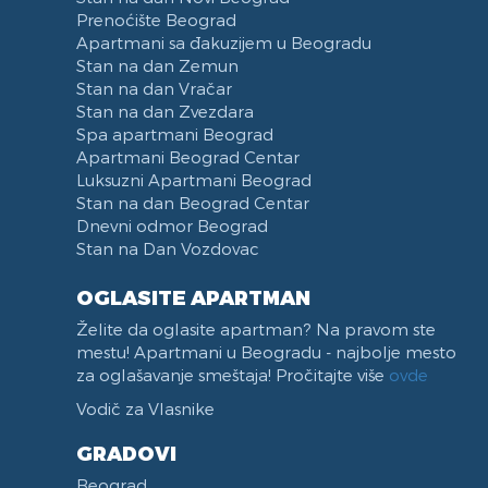
Prenoćište Beograd
Apartmani sa đakuzijem u Beogradu
Stan na dan Zemun
Stan na dan Vračar
Stan na dan Zvezdara
Spa apartmani Beograd
Apartmani Beograd Centar
Luksuzni Apartmani Beograd
Stan na dan Beograd Centar
Dnevni odmor Beograd
Stan na Dan Vozdovac
OGLASITE APARTMAN
Želite da oglasite apartman? Na pravom ste
mestu! Apartmani u Beogradu - najbolje mesto
za oglašavanje smeštaja! Pročitajte više
ovde
Vodič za Vlasnike
GRADOVI
Beograd