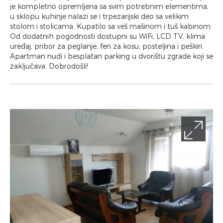
je kompletno opremljena sa svim potrebnim elementima,
u sklopu kuhinje nalazi se i trpezarijski deo sa velikim
stolom i stolicama. Kupatilo sa veš mašinom i tuš kabinom.
Od dodatnih pogodnosti dostupni su WiFi, LCD TV, klima
uređaj, pribor za peglanje, fen za kosu, posteljina i peškiri.
Apartman nudi i besplatan parking u dvorištu zgrade koji se
zaključava. Dobrodošli!