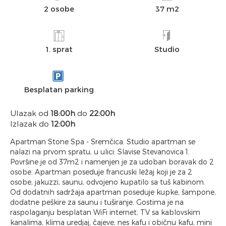
2 osobe
37 m2
1. sprat
Studio
Besplatan parking
Ulazak od
18:00h
do
22:00h
Izlazak do
12:00h
Apartman Stone Spa - Sremčica. Studio apartman se
nalazi na prvom spratu, u ulici: Slavise Stevanovica 1.
Površine je od 37m2 i namenjen je za udoban boravak do 2
osobe. Apartman poseduje francuski ležaj koji je za 2
osobe, jakuzzi, saunu, odvojeno kupatilo sa tuš kabinom.
Od dodatnih sadržaja apartman poseduje kupke, šampone,
dodatne peškire za saunu i tuširanje. Gostima je na
raspolaganju besplatan WiFi internet, TV sa kablovskim
kanalima, klima uredjaj, čajeve, nes kafu i običnu kafu, mini