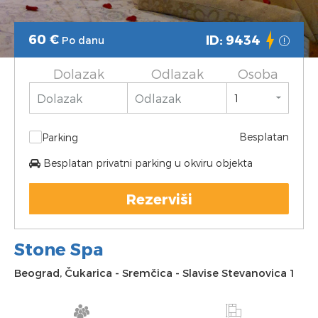
60
€
ID: 9434
Po danu
Dolazak
Odlazak
Osoba
Besplatan
Parking
Besplatan privatni parking u okviru objekta
Rezerviši
Stone Spa
Beograd
,
Čukarica
-
Sremčica
-
Slavise Stevanovica 1