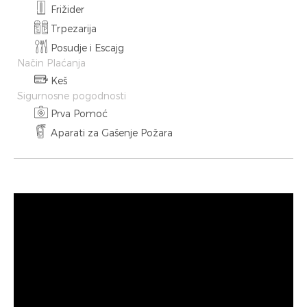
Frižider
Trpezarija
Posudje i Escajg
Način Plaćanja
Keš
Sigurnosne pogodnosti
Prva Pomoć
Aparati za Gašenje Požara