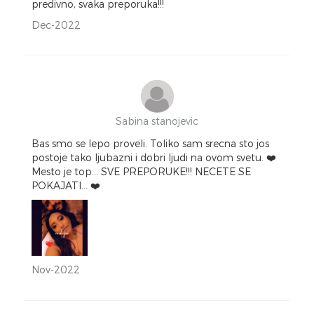
predivno, svaka preporuka!!!
Dec-2022
Sabina stanojevic
Bas smo se lepo proveli. Toliko sam srecna sto jos
postoje tako ljubazni i dobri ljudi na ovom svetu. ❤️
Mesto je top... SVE PREPORUKE!!! NECETE SE
POKAJATI... ❤️
Nov-2022