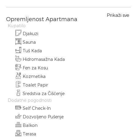
Prikaži sve
Opremljenost Apartmana
Kupatilo
Djakuzi
Sauna
Tuš Kada
Hidromasažna Kada
Fen za Kosu
Kozmetika
Toalet Papir
Sredstva za Čišćenje
Dodatne pogodnosti
Self Check-In
Dozvoljeno Pušenje
Balkon
Terasa