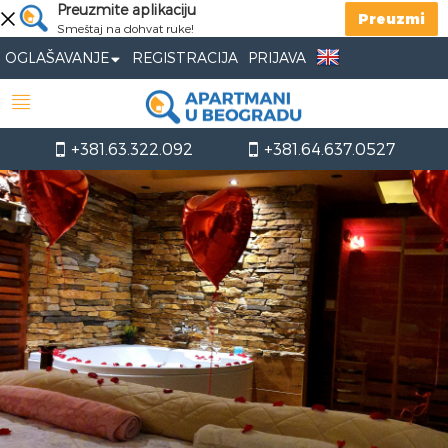
Preuzmite aplikaciju
Preuzmi
Smeštaj na dohvat ruke!
OGLAŠAVANJE
REGISTRACIJA
PRIJAVA
+381.63.322.092
+381.64.637.0527