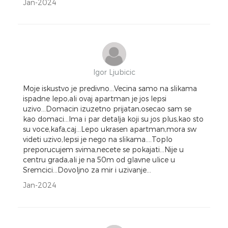
Jan-2024
Igor Ljubicic
Moje iskustvo je predivno...Vecina samo na slikama
ispadne lepo,ali ovaj apartman je jos lepsi
uzivo...Domacin izuzetno prijatan,osecao sam se
kao domaci...Ima i par detalja koji su jos plus,kao sto
su voce,kafa,caj...Lepo ukrasen apartman,mora sw
videti uzivo,lepsi je nego na slikama....Toplo
preporucujem svima,necete se pokajati...Nije u
centru grada,ali je na 50m od glavne ulice u
Sremcici...Dovoljno za mir i uzivanje...
Jan-2024