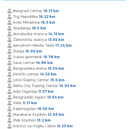
Beograd Centar
16.17 km
Trg Republike
16.22 km
Knez Mihailova
16.3 km
Skadarlija
16.5 km
Autobuska stanica
14.13 km
Železnička stanica
13.55 km
Aerodrom Nikola Tesla
17.24 km
Slavija
15.06 km
Vukov spomenik
15.78 km
Sava centar
14.86 km
Beogradska Arena
15.34 km
Klinički centar
14.33 km
Ušće Šoping Centar
15.6 km
Delta City Šoping Centar
14.02 km
Ada Ciganlija
11.37 km
Beogradski Sajam
13.54 km
VMA
11.17 km
Kalemegdan
16.56 km
Marakana Stadion
12.93 km
JNA Stadion
13.2 km
Institut za majku i dete
13.23 km