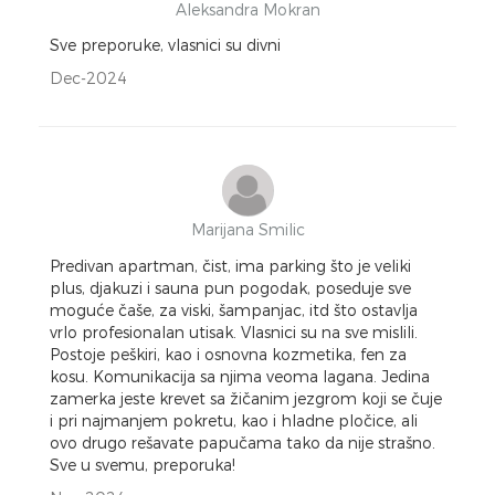
Aleksandra Mokran
Sve preporuke, vlasnici su divni
Dec-2024
Marijana Smilic
Predivan apartman, čist, ima parking što je veliki
plus, djakuzi i sauna pun pogodak, poseduje sve
moguće čaše, za viski, šampanjac, itd što ostavlja
vrlo profesionalan utisak. Vlasnici su na sve mislili.
Postoje peškiri, kao i osnovna kozmetika, fen za
kosu. Komunikacija sa njima veoma lagana. Jedina
zamerka jeste krevet sa žičanim jezgrom koji se čuje
i pri najmanjem pokretu, kao i hladne pločice, ali
ovo drugo rešavate papučama tako da nije strašno.
Sve u svemu, preporuka!