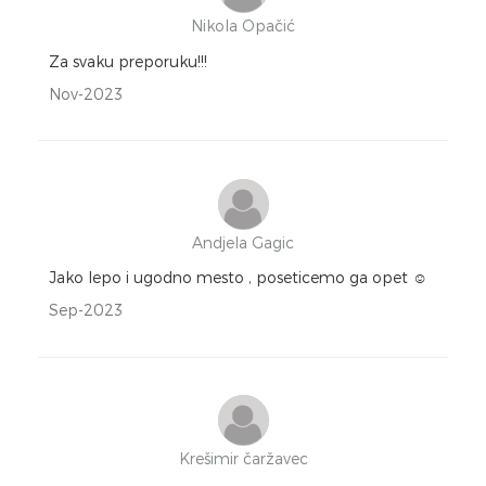
Nikola Opačić
Za svaku preporuku!!!
Nov-2023
Andjela Gagic
Jako lepo i ugodno mesto , poseticemo ga opet ☺️
Sep-2023
Krešimir čaržavec