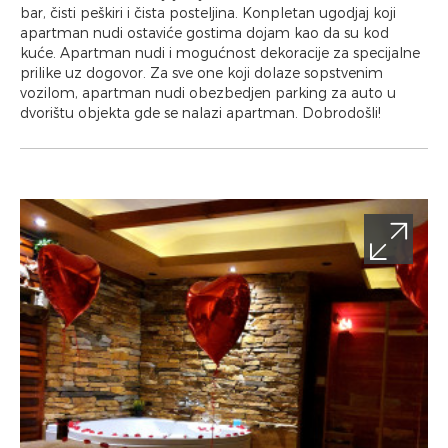
bar, čisti peškiri i čista posteljina. Konpletan ugodjaj koji
apartman nudi ostaviće gostima dojam kao da su kod
kuće. Apartman nudi i mogućnost dekoracije za specijalne
prilike uz dogovor. Za sve one koji dolaze sopstvenim
vozilom, apartman nudi obezbedjen parking za auto u
dvorištu objekta gde se nalazi apartman. Dobrodošli!