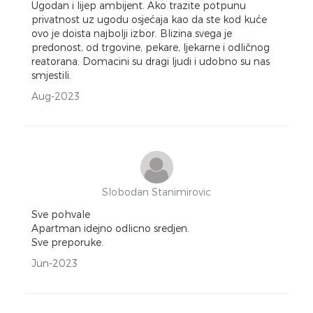
Ugodan i lijep ambijent. Ako trazite potpunu
privatnost uz ugodu osjećaja kao da ste kod kuće
ovo je doista najbolji izbor. Blizina svega je
predonost, od trgovine, pekare, ljekarne i odličnog
reatorana. Domacini su dragi ljudi i udobno su nas
smjestili.
Aug-2023
Slobodan Stanimirovic
Sve pohvale
Apartman idejno odlicno sredjen.
Sve preporuke.
Jun-2023