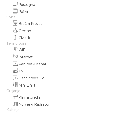
Posteljina
Peškiri
Soba
Bračni Krevet
Orman
Čiviluk
Tehnologija
WiFi
Internet
Kablovski Kanali
TV
Flat Screen TV
Mini Linija
Grejanje
Klima Uredjaj
Norveški Radijatori
Kuhinja