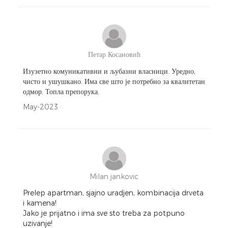
Петар Косановић
Изузетно комуникативни и љубазни власници. Уредно,
чисто и ушушкано. Има све што је потребно за квалитетан
одмор. Топла препорука.
May-2023
Milan jankovic
Prelep apartman, sjajno uradjen, kombinacija drveta
i kamena!
Jako je prijatno i ima sve sto treba za potpuno
uzivanje!