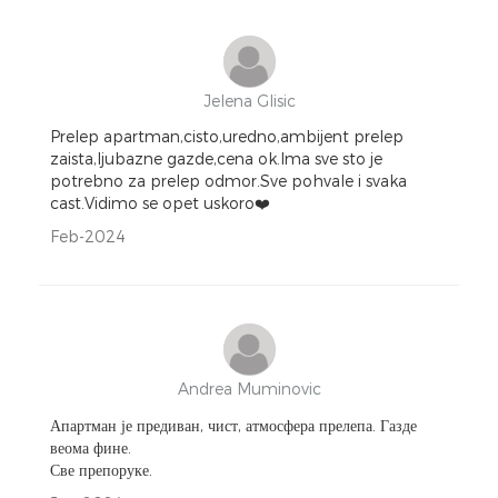
Jelena Glisic
Prelep apartman,cisto,uredno,ambijent prelep
zaista,ljubazne gazde,cena ok.Ima sve sto je
potrebno za prelep odmor.Sve pohvale i svaka
cast.Vidimo se opet uskoro❤️
Feb-2024
Andrea Muminovic
Апартман је предиван, чист, атмосфера прелепа. Газде
веома фине.
Све препоруке.