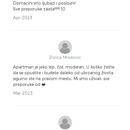
Domacini vrlo ljubazi i poslovni!
Sve preporuke zaista!!!!!! 10
Apr-2023
Zorica Milaković
Apartman je jako lep, čist, moderan...U koliko želite
da se opustite i budete daleko od ubrzanog života,
sigurno ste na pravom mestu. Mi smo uživali, sve
preporuke od ❤️.
Mar-2023