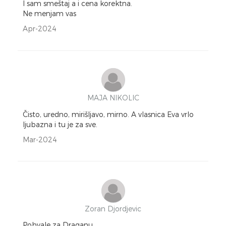
I sam smeštaj a i cena korektna.
Ne menjam vas
Apr-2024
MAJA NIKOLIC
Čisto, uredno, mirišljavo, mirno. A vlasnica Eva vrlo
ljubazna i tu je za sve.
Mar-2024
Zoran Djordjevic
Pohvale za Draganu...