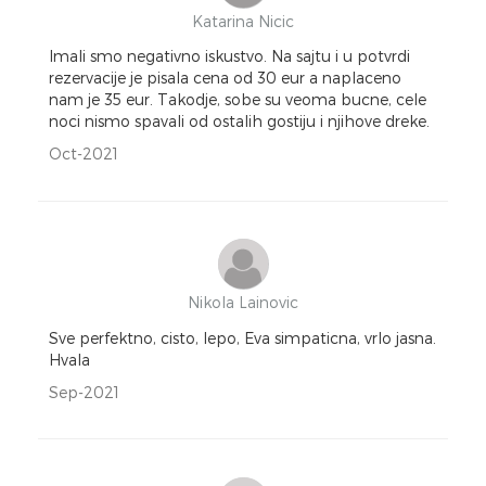
Katarina Nicic
Imali smo negativno iskustvo. Na sajtu i u potvrdi
rezervacije je pisala cena od 30 eur a naplaceno
nam je 35 eur. Takodje, sobe su veoma bucne, cele
noci nismo spavali od ostalih gostiju i njihove dreke.
Oct-2021
Nikola Lainovic
Sve perfektno, cisto, lepo, Eva simpaticna, vrlo jasna.
Hvala
Sep-2021