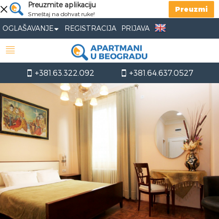
Preuzmite aplikaciju
Preuzmi
Smeštaj na dohvat ruke!
OGLAŠAVANJE
REGISTRACIJA
PRIJAVA
+381.63.322.092
+381.64.637.0527