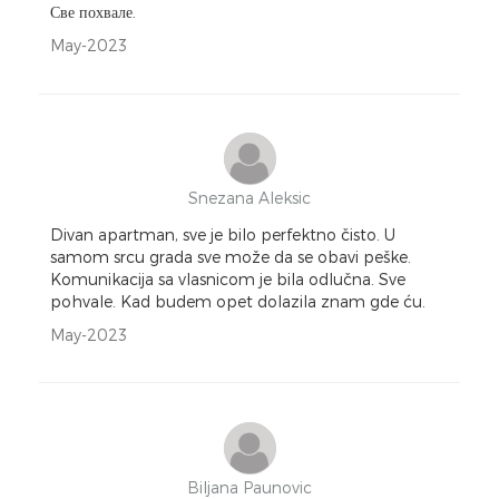
Све похвале.
May-2023
Snezana Aleksic
Divan apartman, sve je bilo perfektno čisto. U
samom srcu grada sve može da se obavi peške.
Komunikacija sa vlasnicom je bila odlučna. Sve
pohvale. Kad budem opet dolazila znam gde ću.
May-2023
Biljana Paunovic