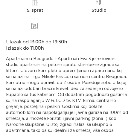
5. sprat
Studio
Ulazak od
13:00h
do
19:30h
Izlazak do
11:00h
Apartmani u Beogradu – Apartman Eva 3 je renoviran
studio apartman na petom spratu stambene zgrade sa
liftom. U ovom kompletno opremljenom apartmanu koji
se nalazi na Trgu Nikole Pašića, u samom centru Beograda,
komotno mogu boraviti do 2 osobe. Poseduje sobu u kojoj
se nalazi udoban bračni krevet, deo za sedenje i odvojeno
kupatilo sa tuš kabinom. Od dodatnih pogodnosti gostima
su na raspolaganju WiFi, LCD tv, KTV, klima, centralno
grejanje, posteljina i peškiri. Gostima koji dolaze
automobilom na raspolaganju je i javna garaža na 100m od
smestaja, a možete koristiti i javni parking (zona 1) kod
Narodne skupštine. U istoj zgradi nalazi se ukupno 6
apartmana, tako da su idealni i za smeštaj više osoba.