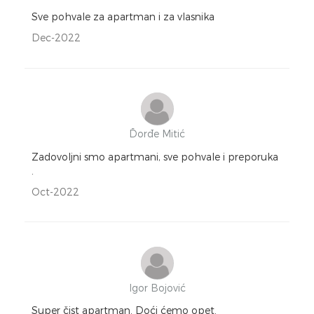
Sve pohvale za apartman i za vlasnika
Dec-2022
Đorđe Mitić
Zadovoljni smo apartmani, sve pohvale i preporuka
.
Oct-2022
Igor Bojović
Super čist apartman. Doći ćemo opet.