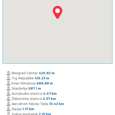
Beograd Centar
420.82 m
Trg Republike
415.23 m
Knez Mihailova
688.88 m
Skadarlija
587.1 m
Autobuska stanica
4.47 km
Železnička stanica
2.37 km
Aerodrom Nikola Tesla
13.42 km
Slavija
1.17 km
Vukov spomenik
2.15 km