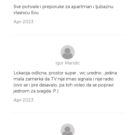
Sve pohvale i preporuke za apartman i ljubaznu
vlasnicu Evu
Apr-2023
Igor Mandic
Lokacija odlicna, prostor super , wc uredno , jedina
mala zamerka da TV nije imao signala i nije radio.
(ovo se i pre desavalo, pa bih voleo da se popravi
jednom za svagda :P )
Apr-2023