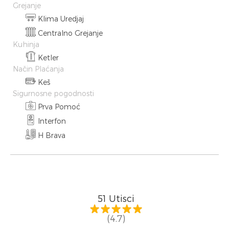
Grejanje
Klima Uredjaj
Centralno Grejanje
Kuhinja
Ketler
Način Plaćanja
Keš
Sigurnosne pogodnosti
Prva Pomoć
Interfon
H Brava
51
Utisci
(4.7)