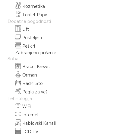
Kozmetika
Toalet Papir
Dodatne pogodnosti
Lift
Posteljina
Peškiri
Zabranjeno pušenje
Soba
Bračni Krevet
Orman
Radni Sto
Pegla za veš
Tehnologija
WiFi
Internet
Kablovski Kanali
LCD TV