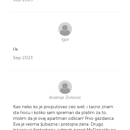
Igor
Ок
Sep-2023
Arsenije Zivkovic
Kao neko ko je proputovao ceo svet, i tacno znam
sta hocu i koliko sam spreman da platim za to,
mislim da je ovaj apartman odlican! Prvo gazdarica
Eva je veoma ljubazna i pristojna zena. Drugo
lokacija je fantasticna, odmah pored McDonalda na