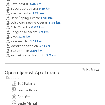
Sava centar
2.35 km
Beogradska Arena
3.19 km
Klinički centar
1.79 km
Ušće Šoping Centar
1.98 km
Delta City Šoping Centar
4.54 km
Ada Ciganlija
6.62 km
Beogradski Sajam
2.7 km
VMA
5.36 km
Kalemegdan
1.52 km
Marakana Stadion
3.31 km
JNA Stadion
2.84 km
Institut za majku i dete
2.7 km
Prikaži sve
Opremljenost Apartmana
Kupatilo
Tuš Kabina
Fen za Kosu
Papuče
Bade Mantil