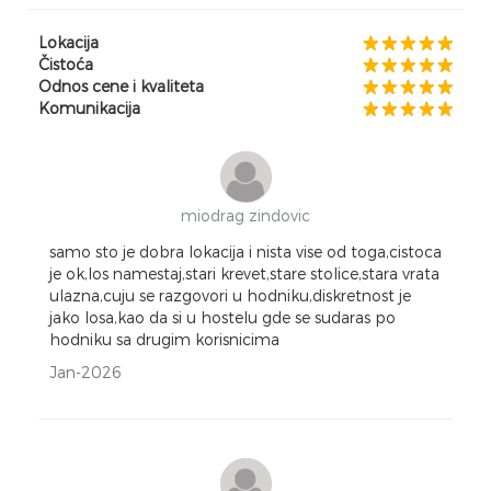
Lokacija
Čistoća
Odnos cene i kvaliteta
Komunikacija
miodrag zindovic
samo sto je dobra lokacija i nista vise od toga,cistoca
je ok,los namestaj,stari krevet,stare stolice,stara vrata
ulazna,cuju se razgovori u hodniku,diskretnost je
jako losa,kao da si u hostelu gde se sudaras po
hodniku sa drugim korisnicima
Jan-2026