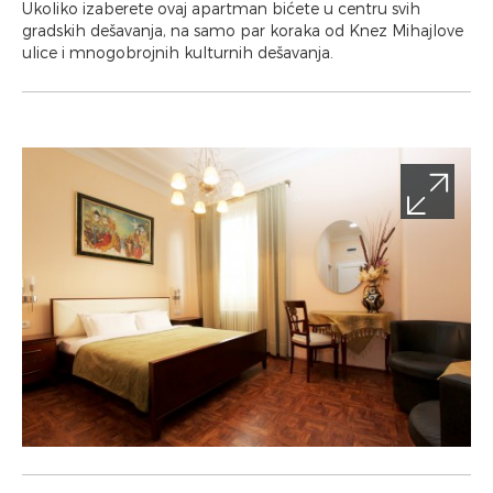
Ukoliko izaberete ovaj apartman bićete u centru svih
gradskih dešavanja, na samo par koraka od Knez Mihajlove
ulice i mnogobrojnih kulturnih dešavanja.