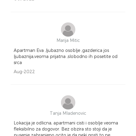
Marija Mitic
Apartman Eva ,ljubazno osoblje ,gazderica jos
ljubaznija,veoma prijatna ,slobodno ih posetite od
srca
Aug-2022
Tanja Mladenovic
Lokacija je odlicna, apartmani cisti i osoblje veoma
fleksibilno za dogovor. Bez obzira sto stoji da je
pusenje zabranjeno ocito je da neki gosti to ne