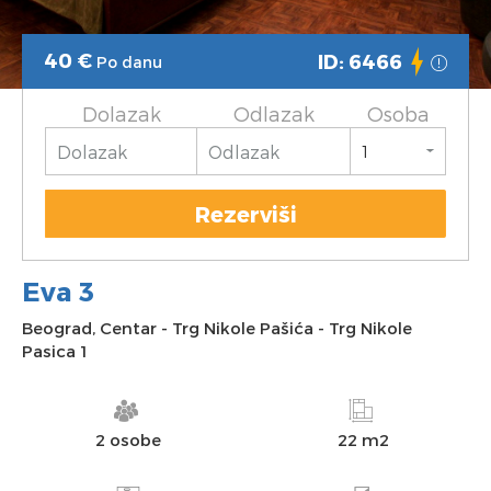
40
€
ID: 6466
Po danu
Dolazak
Odlazak
Osoba
Rezerviši
Eva 3
Beograd
,
Centar
-
Trg Nikole Pašića
-
Trg Nikole
Pasica 1
2 osobe
22 m2