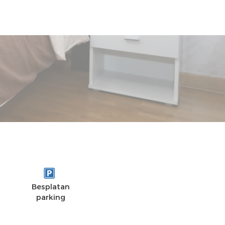
UDALJENOST
OPREMLJENOST
UTISCI
Besplatan
parking