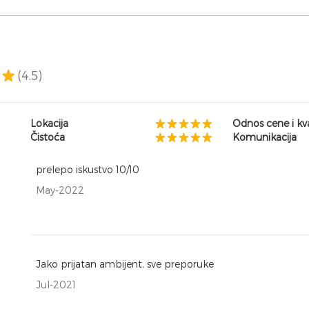
(4.5)
Lokacija
Odnos cene i kva
Čistoća
Komunikacija
prelepo iskustvo 10/10
May-2022
Jako prijatan ambijent, sve preporuke
Jul-2021