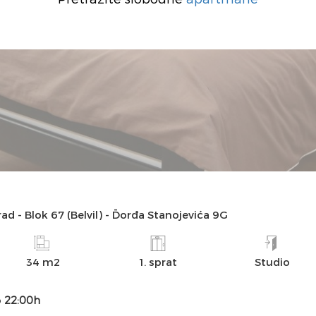
INFO
SLIKE
DOSTUPNOST
MAPA
rad
-
Blok 67 (Belvil)
-
Đorđa Stanojevića 9G
34 m2
1. sprat
Studio
o
22:00h