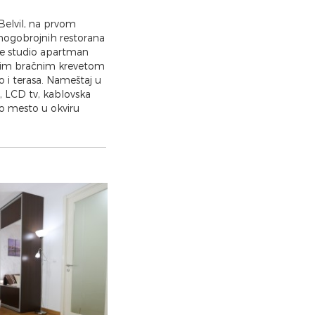
elvil, na prvom
mnogobrojnih restorana
 je studio apartman
anim bračnim krevetom
 i terasa. Nameštaj u
, LCD tv, kablovska
no mesto u okviru