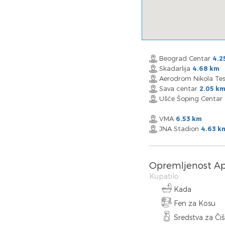
Beograd Centar
4.2
Skadarlija
4.68 km
Aerodrom Nikola Te
Sava centar
2.05 k
Ušće Šoping Centar
VMA
6.53 km
JNA Stadion
4.63 k
Opremljenost A
Kupatilo
Kada
Fen za Kosu
Sredstva za Či