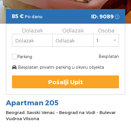
85
€
ID: 9089
Po danu
Dolazak
Odlazak
Osoba
Besplatan
Parking
Besplatan privatni parking u okviru objekta
Pošalji Upit
Apartman 205
Beograd
,
Savski Venac
-
Beograd na Vodi
-
Bulevar
Vudroa Vilsona