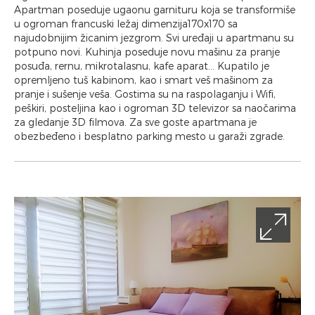
Apartman poseduje ugaonu garnituru koja se transformiše
u ogroman francuski ležaj dimenzija170x170 sa
najudobnijim žicanim jezgrom. Svi uređaji u apartmanu su
potpuno novi. Kuhinja poseduje novu mašinu za pranje
posuđa, rernu, mikrotalasnu, kafe aparat... Kupatilo je
opremljeno tuš kabinom, kao i smart veš mašinom za
pranje i sušenje veša. Gostima su na raspolaganju i Wifi,
peškiri, posteljina kao i ogroman 3D televizor sa naočarima
za gledanje 3D filmova. Za sve goste apartmana je
obezbeđeno i besplatno parking mesto u garaži zgrade.