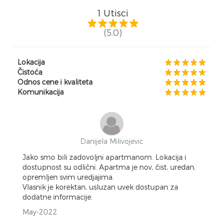
1
Utisci
(5.0)
Lokacija
Čistoća
Odnos cene i kvaliteta
Komunikacija
Danijela Milivojevic
Jako smo bili zadovoljni apartmanom. Lokacija i
dostupnost su odlični. Apartma je nov, čist, uredan,
opremljen svim uredjajima.
Vlasnik je korektan, usluzan uvek dostupan za
dodatne informacije.
May-2022