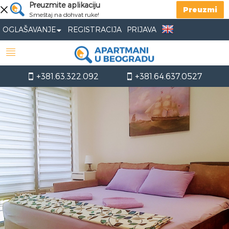
Preuzmite aplikaciju
Preuzmi
Smeštaj na dohvat ruke!
OGLAŠAVANJE
REGISTRACIJA
PRIJAVA
+381.63.322.092
+381.64.637.0527