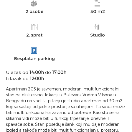
2 osobe
30 m2
2. sprat
Studio
Besplatan parking
Ulazak od
14:00h
do
17:00h
Izlazak do
12:00h
Apartman 205 je savremen, moderan, multifunkcionalni
stan na eksluzivnoj lokaciji u Bulevaru Vudroa Vilsona u
Beogradu na vodi. U pitanju je studio apartman od 30 m2
koji se sastoji od jedne prostorije sa uhinjom. Ta soba može
biti multifunkcionalna zavisno od potrebe. Kao što se na
slikama vidi može biti u funkciji trpezarije, dnevne ili
spavaće sobe. Stan poseduje šank koji mu daje moderan
izgled a takođe može biti multifunkcionalan u prostoru.