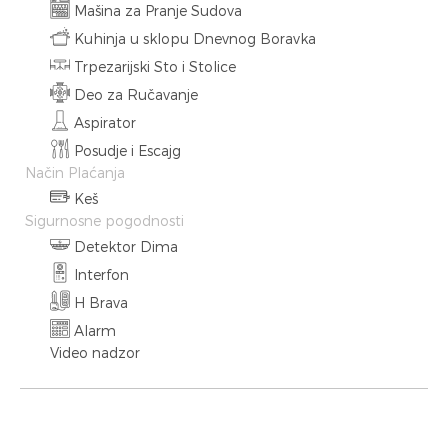
Mašina za Pranje Sudova
Kuhinja u sklopu Dnevnog Boravka
Trpezarijski Sto i Stolice
Deo za Ručavanje
Aspirator
Posudje i Escajg
Način Plaćanja
Keš
Sigurnosne pogodnosti
Detektor Dima
Interfon
H Brava
Alarm
Video nadzor