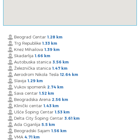
Beograd Centar
1.28 km
Trg Republike
1.33 km
Knez Mihailova
1.39 km
Skadarlija
1.66 km
Autobuska stanica
3.56 km
Železnička stanica
1.47 km
Aerodrom Nikola Tesla
12.64 km
Slavija
1.29 km
Vukov spomenik
2.74 km
Sava centar
1.52 km
Beogradska Arena
2.56 km
Klinički centar
1.43 km
Ušće Šoping Centar
1.53 km
Delta City Šoping Centar
3.61 km
Ada Ciganlija
5.5 km
Beogradski Sajam
1.56 km
VMA
4.71 km