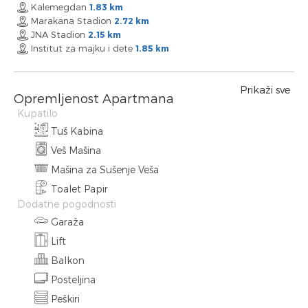
Kalemegdan
1.83 km
Marakana Stadion
2.72 km
JNA Stadion
2.15 km
Institut za majku i dete
1.85 km
Prikaži sve
Opremljenost Apartmana
Kupatilo
Tuš Kabina
Veš Mašina
Mašina za Sušenje Veša
Toalet Papir
Dodatne pogodnosti
Garaža
Lift
Balkon
Posteljina
Peškiri