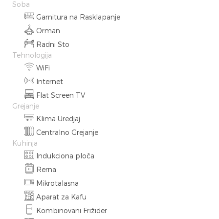
Soba
Garnitura na Rasklapanje
Orman
Radni Sto
Tehnologija
WiFi
Internet
Flat Screen TV
Grejanje
Klima Uredjaj
Centralno Grejanje
Kuhinja
Indukciona ploča
Rerna
Mikrotalasna
Aparat za Kafu
Kombinovani Frižider