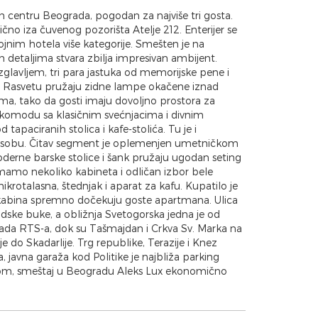
 centru Beograda, pogodan za najviše tri gosta.
ično iza čuvenog pozorišta Atelje 212. Enterijer se
nim hotela više kategorije. Smešten je na
m detaljima stvara zbilja impresivan ambijent.
glavljem, tri para jastuka od memorijske pene i
 Rasvetu pružaju zidne lampe okačene iznad
tima, tako da gosti imaju dovoljno prostora za
 komodu sa klasičnim svećnjacima i divnim
apaciranih stolica i kafe-stolića. Tu je i
nu osobu. Čitav segment je oplemenjen umetničkom
erne barske stolice i šank pružaju ugodan seting
 imamo nekoliko kabineta i odličan izbor bele
 mikrotalasna, štednjak i aparat za kafu. Kupatilo je
uš kabina spremno dočekuju goste apartmana. Ulica
radske buke, a obližnja Svetogorska jedna je od
zgrada RTS-a, dok su Tašmajdan i Crkva Sv. Marka na
do Skadarlije. Trg republike, Terazije i Knez
 javna garaža kod Politike je najbliža parking
tom, smeštaj u Beogradu Aleks Lux ekonomično