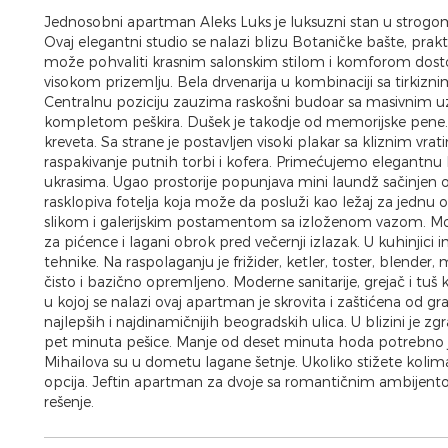
Jednosobni apartman Aleks Luks je luksuzni stan u strogom
Ovaj elegantni studio se nalazi blizu Botaničke bašte, prakt
može pohvaliti krasnim salonskim stilom i komforom dostoj
visokom prizemlju. Bela drvenarija u kombinaciji sa tirkizni
Centralnu poziciju zauzima raskošni budoar sa masivnim uz
kompletom peškira. Dušek je takodje od memorijske pene.
kreveta. Sa strane je postavljen visoki plakar sa kliznim vra
raspakivanje putnih torbi i kofera. Primećujemo elegantnu
ukrasima. Ugao prostorije popunjava mini laundž sačinjen od t
rasklopiva fotelja koja može da posluži kao ležaj za jed
slikom i galerijskim postamentom sa izloženom vazom. Mod
za pićence i lagani obrok pred večernji izlazak. U kuhinjici
tehnike. Na raspolaganju je frižider, ketler, toster, blender,
čisto i bazično opremljeno. Moderne sanitarije, grejač i t
u kojoj se nalazi ovaj apartman je skrovita i zaštićena od g
najlepših i najdinamičnijih beogradskih ulica. U blizini je 
pet minuta pešice. Manje od deset minuta hoda potrebno je 
Mihailova su u dometu lagane šetnje. Ukoliko stižete kolima,
opcija. Jeftin apartman za dvoje sa romantičnim ambijen
rešenje.