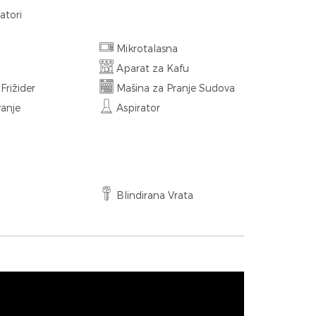
atori
Mikrotalasna
Aparat za Kafu
rižider
Mašina za Pranje Sudova
anje
Aspirator
Blindirana Vrata