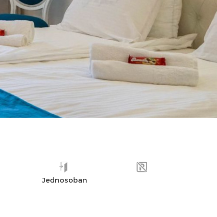
UDALJENOST
OPREMLJENOST
UTISCI
Jednosoban