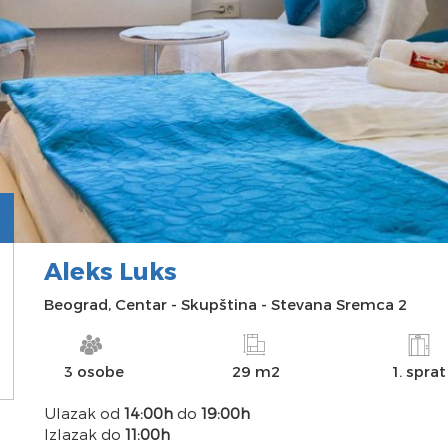
Aleks Luks
INFO
SLIKE
DOSTUPNOST
MAPA
Beograd
,
Centar
-
Skupština
-
Stevana Sremca 2
3 osobe
29 m2
1. sprat
Ulazak od
14:00h
do
19:00h
Izlazak do
11:00h