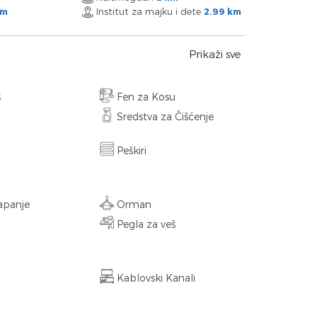
Institut za majku i dete
km
2.99 km
Prikaži sve
š
Fen za Kosu
Sredstva za Čišćenje
Peškiri
apanje
Orman
Pegla za veš
Kablovski Kanali