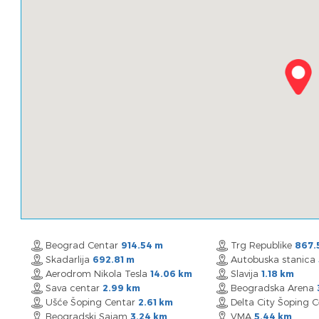
Beograd Centar
Trg Republike
914.54 m
867.
Skadarlija
Autobuska stanica
692.81 m
Aerodrom Nikola Tesla
Slavija
14.06 km
1.18 km
Sava centar
Beogradska Arena
2.99 km
Ušće Šoping Centar
Delta City Šoping 
2.61 km
Beogradski Sajam
VMA
3.24 km
5.44 km