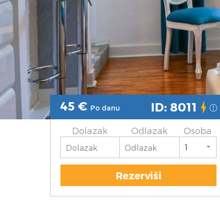
45
€
ID: 8011
Po danu
Dolazak
Odlazak
Osoba
Rezerviši