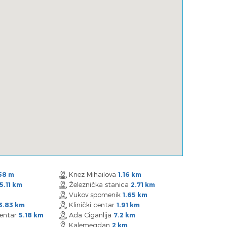
Knez Mihailova
58 m
1.16 km
Železnička stanica
5.11 km
2.71 km
Vukov spomenik
1.65 km
Klinički centar
3.83 km
1.91 km
Centar
Ada Ciganlija
5.18 km
7.2 km
Kalemegdan
2 km