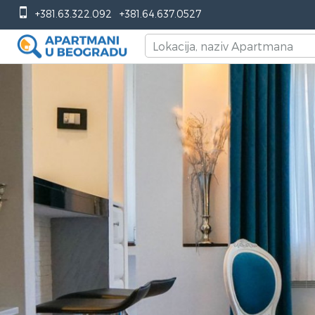
+381.63.322.092
+381.64.637.0527