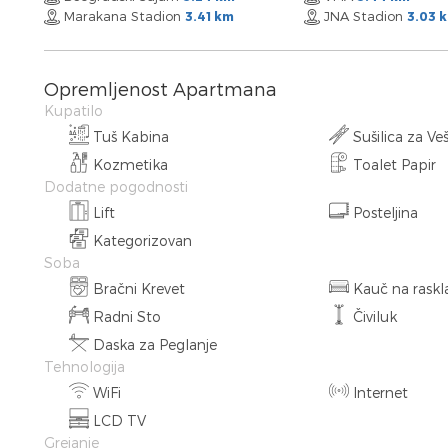
Marakana Stadion
JNA Stadion
3.41 km
3.03 
Opremljenost Apartmana
Kupatilo
Tuš Kabina
Sušilica za Ve
Kozmetika
Toalet Papir
Dodatne pogodnosti
Lift
Posteljina
Kategorizovan
Soba
Bračni Krevet
Kauč na raskl
Radni Sto
Čiviluk
Daska za Peglanje
Tehnologija
WiFi
Internet
LCD TV
Grejanje