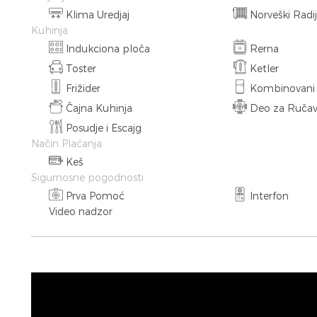
Klima Uredjaj
Norveški Radij
Kuhinja
Indukciona ploča
Rerna
Toster
Ketler
Frižider
Kombinovani F
Čajna Kuhinja
Deo za Ručav
Posudje i Escajg
Način Plaćanja
Keš
Sigurnosne pogodnosti
Prva Pomoć
Interfon
Video nadzor