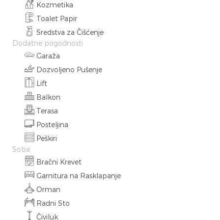
Kozmetika
Toalet Papir
Sredstva za Čišćenje
Dodatne pogodnosti
Garaža
Dozvoljeno Pušenje
Lift
Balkon
Terasa
Posteljina
Peškiri
Soba
Bračni Krevet
Garnitura na Rasklapanje
Orman
Radni Sto
Čiviluk