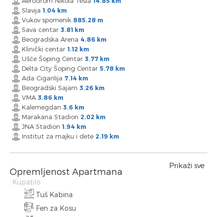
Aerodrom Nikola Tesla
14.85 km
Slavija
1.04 km
Vukov spomenik
885.28 m
Sava centar
3.81 km
Beogradska Arena
4.86 km
Klinički centar
1.12 km
Ušće Šoping Centar
3.77 km
Delta City Šoping Centar
5.78 km
Ada Ciganlija
7.14 km
Beogradski Sajam
3.26 km
VMA
3.86 km
Kalemegdan
3.6 km
Marakana Stadion
2.02 km
JNA Stadion
1.94 km
Institut za majku i dete
2.19 km
Prikaži sve
Opremljenost Apartmana
Kupatilo
Tuš Kabina
Fen za Kosu