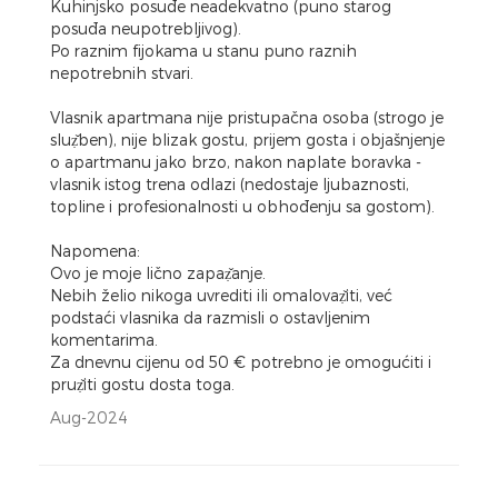
Kuhinjsko posuđe neadekvatno (puno starog
posuđa neupotrebljivog).
Po raznim fijokama u stanu puno raznih
nepotrebnih stvari.
Vlasnik apartmana nije pristupačna osoba (strogo je
sluẓ̌ben), nije blizak gostu, prijem gosta i objašnjenje
o apartmanu jako brzo, nakon naplate boravka -
vlasnik istog trena odlazi (nedostaje ljubaznosti,
topline i profesionalnosti u obhođenju sa gostom).
Napomena:
Ovo je moje lično zapaẓ̌anje.
Nebih želio nikoga uvrediti ili omalovaẓ̌iti, već
podstaći vlasnika da razmisli o ostavljenim
komentarima.
Za dnevnu cijenu od 50 € potrebno je omogućiti i
pruẓ̌iti gostu dosta toga.
Aug-2024