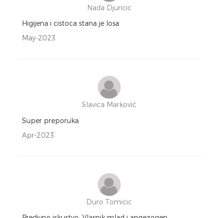
Nada Djuricic
Higijena i cistoca stana je losa
May-2023
Slavica Marković
Super preporuka
Apr-2023
Duro Tomicic
Predivno iskustvo. Vlasnik mlad i angezogen