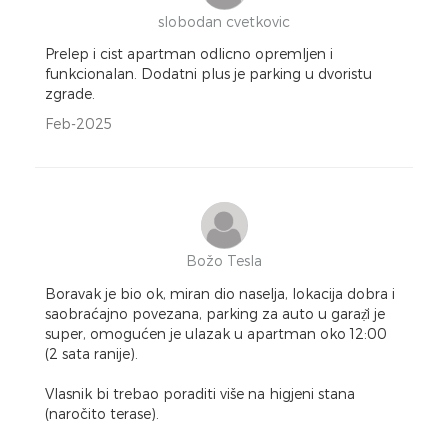
slobodan cvetkovic
Prelep i cist apartman odlicno opremljen i
funkcionalan. Dodatni plus je parking u dvoristu
zgrade.
Feb-2025
Božo Tesla
Boravak je bio ok, miran dio naselja, lokacija dobra i
saobraćajno povezana, parking za auto u garaẓ̌i je
super, omogućen je ulazak u apartman oko 12:00
(2 sata ranije).
Vlasnik bi trebao poraditi više na higjeni stana
(naročito terase).