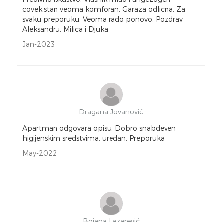
covek.stan veoma komforan. Garaza odlicna. Za
svaku preporuku. Veoma rado ponovo. Pozdrav
Aleksandru. Milica i Djuka
Jan-2023
Dragana Jovanović
Apartman odgovara opisu. Dobro snabdeven
higijenskim sredstvima, uredan. Preporuka
May-2022
Bojana Lazarević