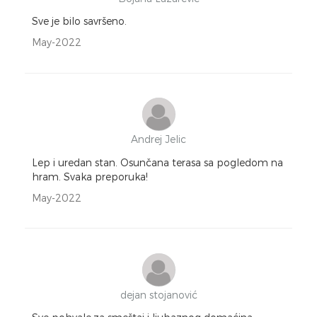
Sve je bilo savršeno.
May-2022
Andrej Jelic
Lep i uredan stan. Osunčana terasa sa pogledom na
hram. Svaka preporuka!
May-2022
dejan stojanović