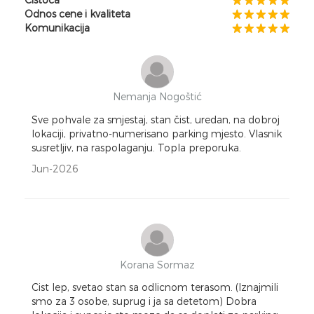
Odnos cene i kvaliteta
Komunikacija
Nemanja Nogoštić
Sve pohvale za smjestaj, stan čist, uredan, na dobroj
lokaciji, privatno-numerisano parking mjesto. Vlasnik
susretljiv, na raspolaganju. Topla preporuka.
Jun-2026
Korana Sormaz
Cist lep, svetao stan sa odlicnom terasom. (Iznajmili
smo za 3 osobe, suprug i ja sa detetom) Dobra