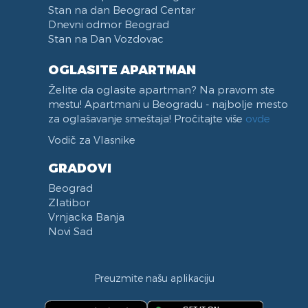
Stan na dan Beograd Centar
Dnevni odmor Beograd
Stan na Dan Vozdovac
OGLASITE APARTMAN
Želite da oglasite apartman? Na pravom ste
mestu! Apartmani u Beogradu - najbolje mesto
za oglašavanje smeštaja! Pročitajte više
ovde
Vodič za Vlasnike
GRADOVI
Beograd
Zlatibor
Vrnjacka Banja
Novi Sad
Preuzmite našu aplikaciju