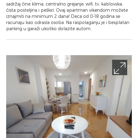
sadržaj čine klima, centralno grejanje, wifi, tv, kablovska,
čista posteljina i peškiri. Ovaj apartman vikendom možete
iznajmiti na minimum 2 dana! Deca od 0-18 godina se
racunaju kao odrasla osoba. Na raspolaganju je i besplatan
parking u garaži ukoliko dolazite autom.