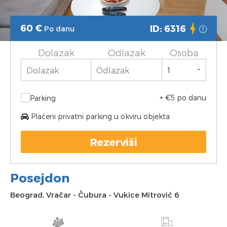
60
€
ID: 6316
Po danu
Dolazak
Odlazak
Osoba
+ €5 po danu
Parking
Plaćeni privatni parking u okviru objekta
Rezerviši
Posejdon
Beograd
,
Vračar
-
Čubura
-
Vukice Mitrović 6