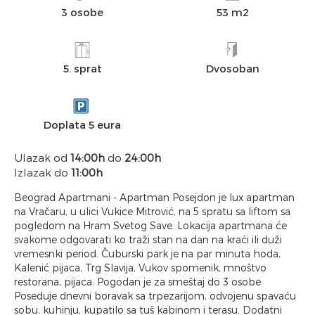
3 osobe
53 m2
5. sprat
Dvosoban
Doplata 5 eura
Ulazak od
14:00h
do
24:00h
Izlazak do
11:00h
Beograd Apartmani - Apartman Posejdon je lux apartman
na Vračaru, u ulici Vukice Mitrović, na 5 spratu sa liftom sa
pogledom na Hram Svetog Save. Lokacija apartmana će
svakome odgovarati ko traži stan na dan na kraći ili duži
vremesnki period. Čuburski park je na par minuta hoda,
Kalenić pijaca, Trg Slavija, Vukov spomenik, mnoštvo
restorana, pijaca. Pogodan je za smeštaj do 3 osobe.
Poseduje dnevni boravak sa trpezarijom, odvojenu spavaću
sobu, kuhinju, kupatilo sa tuš kabinom i terasu. Dodatni