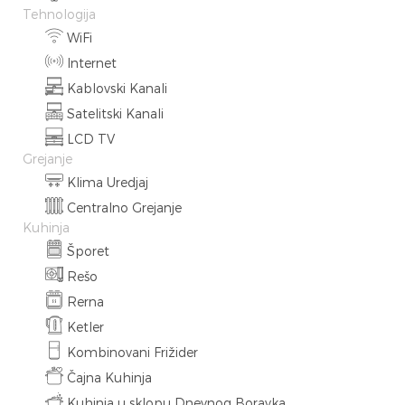
Tehnologija
WiFi
Internet
Kablovski Kanali
Satelitski Kanali
LCD TV
Grejanje
Klima Uredjaj
Centralno Grejanje
Kuhinja
Šporet
Rešo
Rerna
Ketler
Kombinovani Frižider
Čajna Kuhinja
Kuhinja u sklopu Dnevnog Boravka