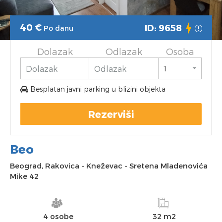
40
€
ID: 9658
Po danu
Dolazak
Odlazak
Osoba
Besplatan javni parking u blizini objekta
Rezerviši
Beo
Beograd
,
Rakovica
-
Kneževac
-
Sretena Mladenovića
Mike 42
4 osobe
32 m2