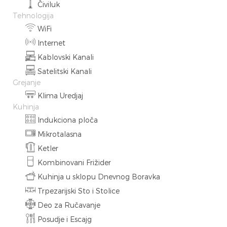
Čiviluk
Tehnologija
WiFi
Internet
Kablovski Kanali
Satelitski Kanali
Grejanje
Klima Uredjaj
Kuhinja
Indukciona ploča
Mikrotalasna
Ketler
Kombinovani Frižider
Kuhinja u sklopu Dnevnog Boravka
Trpezarijski Sto i Stolice
Deo za Ručavanje
Posudje i Escajg