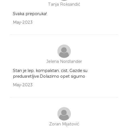
Tanja Roksandić
Svaka preporuka!
May-2023
Jelena Nordlander
Stan je lep, kompaktan, cist, Gazde su
predusretljive.Dolazimo opet sigurno
May-2023
Zoran Mijatović