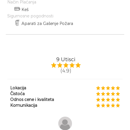
Način Plaćanja
Keš
Sigurnosne pogodnosti
Aparati za Gašenje Požara
9
Utisci
(4.9)
Lokacija
Čistoća
Odnos cene i kvaliteta
Komunikacija