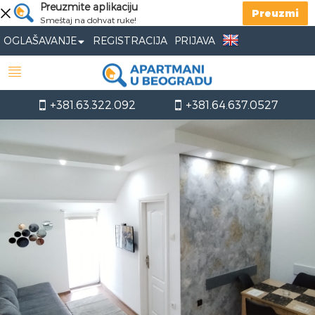
Preuzmite aplikaciju
Preuzmi
Smeštaj na dohvat ruke!
OGLAŠAVANJE
REGISTRACIJA
PRIJAVA
+381.63.322.092
+381.64.637.0527