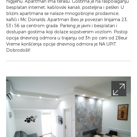
higijenu. Apartman ima terasu. Gostima je na raspolaganju
besplatan internet, kablovski kanali, posteljina i peškiri. U
blizini apartmana se nalaze mnogobrojne prodavnice,
kafići i Mc Donalds. Apartman Beo je povezan linijama 23,
53 i 56 sa centrom grada. Parking je javni i besplatan i
dostupan gostima koji dolaze sopstvenim vozilom. Postoji
opcija dnevnog odmora u trajanju od 3h po ceni od 28eur.
Vreme korišćenja opcije dnevnog odmora je NA UPIT.
Dobrodošli!