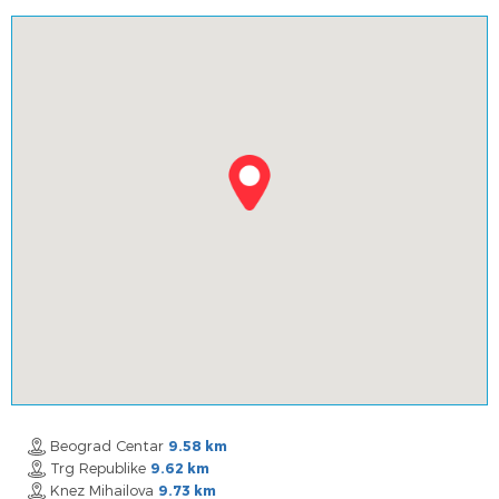
Beograd Centar
9.58 km
Trg Republike
9.62 km
Knez Mihailova
9.73 km