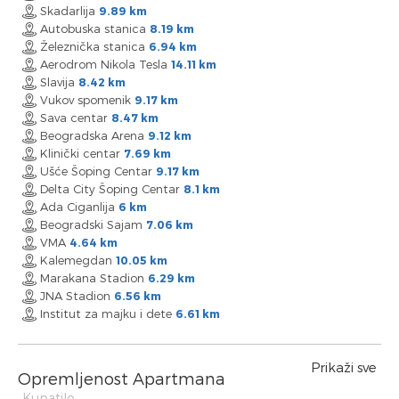
Skadarlija
9.89 km
Autobuska stanica
8.19 km
Železnička stanica
6.94 km
Aerodrom Nikola Tesla
14.11 km
Slavija
8.42 km
Vukov spomenik
9.17 km
Sava centar
8.47 km
Beogradska Arena
9.12 km
Klinički centar
7.69 km
Ušće Šoping Centar
9.17 km
Delta City Šoping Centar
8.1 km
Ada Ciganlija
6 km
Beogradski Sajam
7.06 km
VMA
4.64 km
Kalemegdan
10.05 km
Marakana Stadion
6.29 km
JNA Stadion
6.56 km
Institut za majku i dete
6.61 km
Prikaži sve
Opremljenost Apartmana
Kupatilo