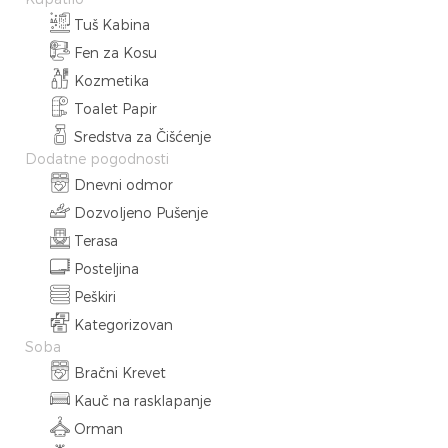
Tuš Kabina
Fen za Kosu
Kozmetika
Toalet Papir
Sredstva za Čišćenje
Dodatne pogodnosti
Dnevni odmor
Dozvoljeno Pušenje
Terasa
Posteljina
Peškiri
Kategorizovan
Soba
Bračni Krevet
Kauč na rasklapanje
Orman