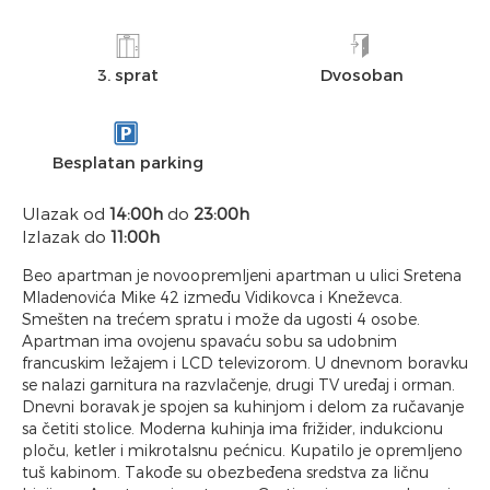
3. sprat
Dvosoban
Besplatan parking
Ulazak od
14:00h
do
23:00h
Izlazak do
11:00h
Beo apartman je novoopremljeni apartman u ulici Sretena
Mladenovića Mike 42 između Vidikovca i Kneževca.
Smešten na trećem spratu i može da ugosti 4 osobe.
Apartman ima ovojenu spavaću sobu sa udobnim
francuskim ležajem i LCD televizorom. U dnevnom boravku
se nalazi garnitura na razvlačenje, drugi TV uređaj i orman.
Dnevni boravak je spojen sa kuhinjom i delom za ručavanje
sa četiti stolice. Moderna kuhinja ima frižider, indukcionu
ploču, ketler i mikrotalsnu pećnicu. Kupatilo je opremljeno
tuš kabinom. Takođe su obezbeđena sredstva za ličnu