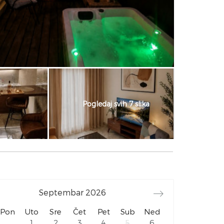
Pogledaj svih 7 slika
Septembar
2026
Pon
Uto
Sre
Čet
Pet
Sub
Ned
1
2
3
4
5
6