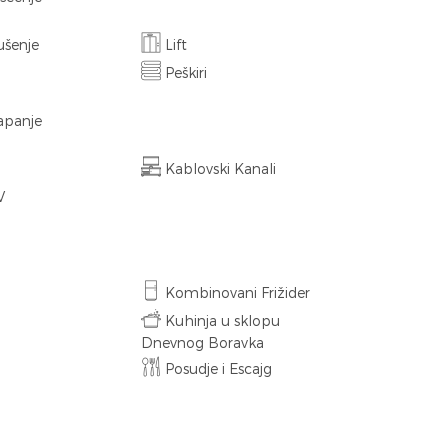
ušenje
Lift
Peškiri
apanje
Kablovski Kanali
V
Kombinovani Frižider
Kuhinja u sklopu
Dnevnog Boravka
Posudje i Escajg