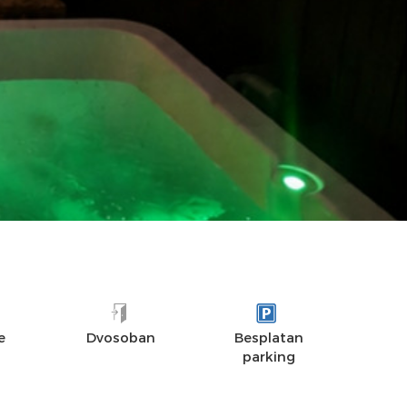
UDALJENOST
OPREMLJENOST
UTISCI
e
Dvosoban
Besplatan
parking