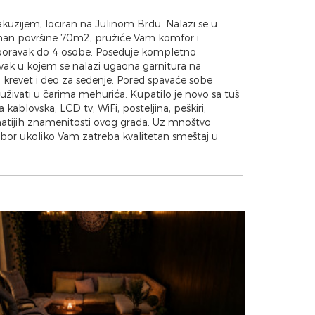
uzijem, lociran na Julinom Brdu. Nalazi se u
rtman površine 70m2, pružiće Vam komfor i
oravak do 4 osobe. Poseduje kompletno
avak u kojem se nalazi ugaona garnitura na
 krevet i deo za sedenje. Pored spavaće sobe
 uživati u čarima mehurića. Kupatilo je novo sa tuš
kablovska, LCD tv, WiFi, posteljina, peškiri,
atijih znamenitosti ovog grada. Uz mnoštvo
izbor ukoliko Vam zatreba kvalitetan smeštaj u