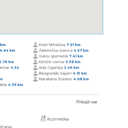
Knez Mihailova
 km
7.01 km
Železnička stanica
4.64 km
4.57 km
Vukov spomenik
7.41 km
Klinički centar
5.76 km
5.58 km
Centar
Ada Ciganlija
4.54
2.46 km
Beogradski Sajam
4.15 km
Marakana Stadion
km
4.68 km
 dete
4.39 km
Prikaži sve
Kozmetika
išćenje