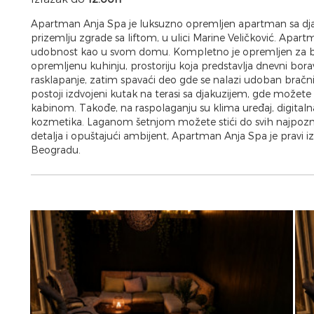
Apartman Anja Spa je luksuzno opremljen apartman sa djak
prizemlju zgrade sa liftom, u ulici Marine Veličković. Apa
udobnost kao u svom domu. Kompletno je opremljen za b
opremljenu kuhinju, prostoriju koja predstavlja dnevni bor
rasklapanje, zatim spavaći deo gde se nalazi udoban bračni
postoji izdvojeni kutak na terasi sa djakuzijem, gde možete
kabinom. Takođe, na raspolaganju su klima uređaj, digitalna 
kozmetika. Laganom šetnjom možete stići do svih najpozn
detalja i opuštajući ambijent, Apartman Anja Spa je pravi 
Beogradu.