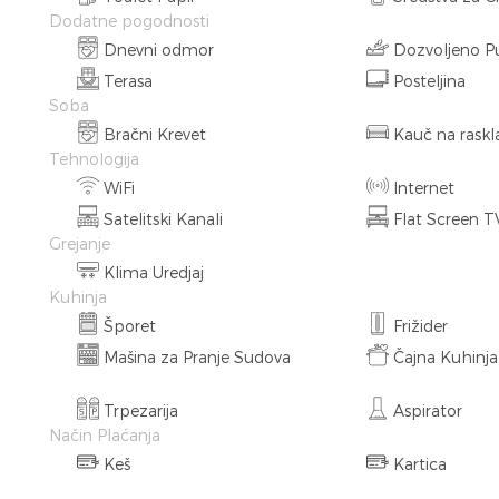
Dodatne pogodnosti
Dnevni odmor
Dozvoljeno P
Terasa
Posteljina
Soba
Bračni Krevet
Kauč na raskl
Tehnologija
WiFi
Internet
Satelitski Kanali
Flat Screen T
Grejanje
Klima Uredjaj
Kuhinja
Šporet
Frižider
Mašina za Pranje Sudova
Čajna Kuhinja
Trpezarija
Aspirator
Način Plaćanja
Keš
Kartica