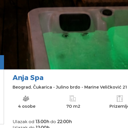
Anja Spa
INFO
SLIKE
DOSTUPNOST
MAPA
Beograd
,
Čukarica
-
Julino brdo
-
Marine Veličković 21
4 osobe
70 m2
Prizemlj
Ulazak od
13:00h
do
22:00h
Izlazak do
12:00h