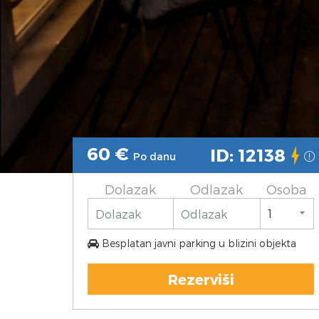
60
€
ID: 12138
Po danu
Dolazak
Odlazak
Osoba
Besplatan javni parking u blizini objekta
Rezerviši