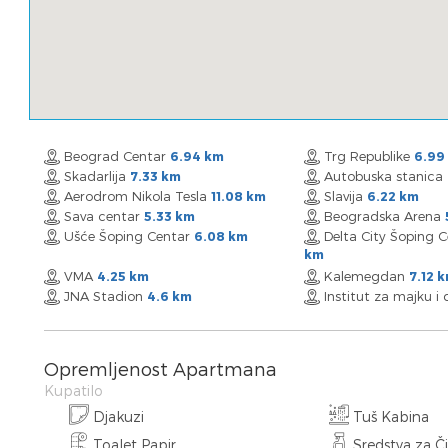
Beograd Centar
Trg Republike
6.94 km
6.99
Skadarlija
Autobuska stanica
7.33 km
Aerodrom Nikola Tesla
Slavija
11.08 km
6.22 km
Sava centar
Beogradska Arena
5.33 km
Ušće Šoping Centar
Delta City Šoping 
6.08 km
km
VMA
Kalemegdan
4.25 km
7.12 
JNA Stadion
Institut za majku i
4.6 km
Opremljenost Apartmana
Kupatilo
Djakuzi
Tuš Kabina
Toalet Papir
Sredstva za Č