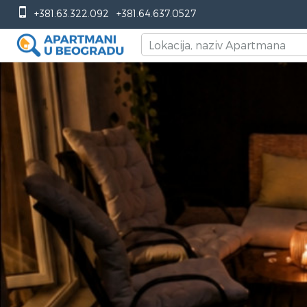
+381.63.322.092
+381.64.637.0527