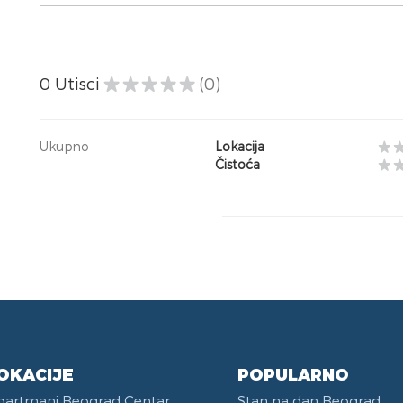
0
Utisci
(0)
Ukupno
Lokacija
Čistoća
OKACIJE
POPULARNO
partmani Beograd Centar
Stan na dan Beograd