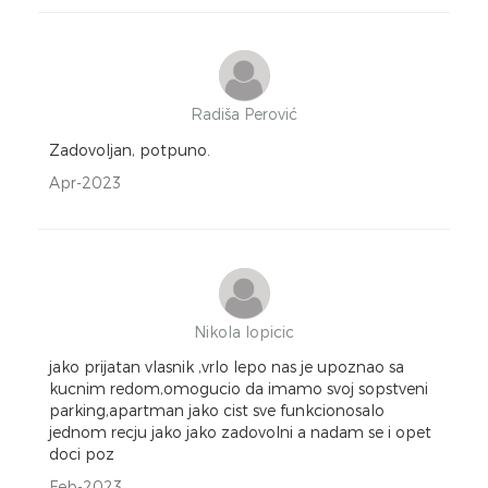
Radiša Perović
Zadovoljan, potpuno.
Apr-2023
Nikola lopicic
jako prijatan vlasnik ,vrlo lepo nas je upoznao sa
kucnim redom,omogucio da imamo svoj sopstveni
parking,apartman jako cist sve funkcionosalo
jednom recju jako jako zadovolni a nadam se i opet
doci poz
Feb-2023