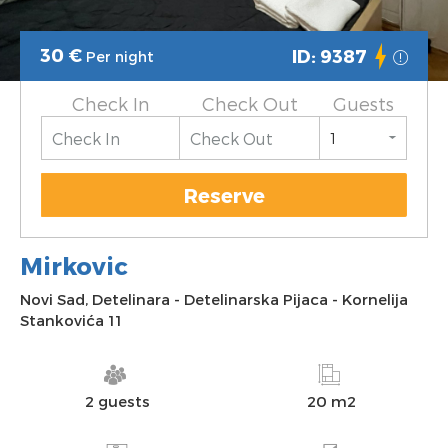
30
€
ID: 9387
Per night
Check In
Check Out
Guests
Reserve
Mirkovic
Novi Sad
,
Detelinara
-
Detelinarska Pijaca
-
Kornelija
Stankovića 11
2 guests
20 m2