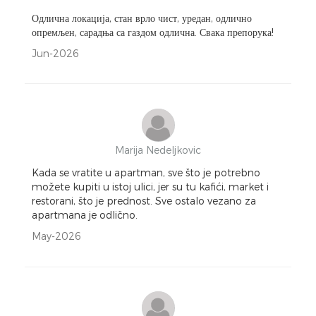
Одлична локација, стан врло чист, уредан, одлично
опремљен, сарадња са газдом одлична. Свака препорука!
Jun-2026
Marija Nedeljkovic
Kada se vratite u apartman, sve što je potrebno
možete kupiti u istoj ulici, jer su tu kafići, market i
restorani, što je prednost. Sve ostalo vezano za
apartmana je odlično.
May-2026