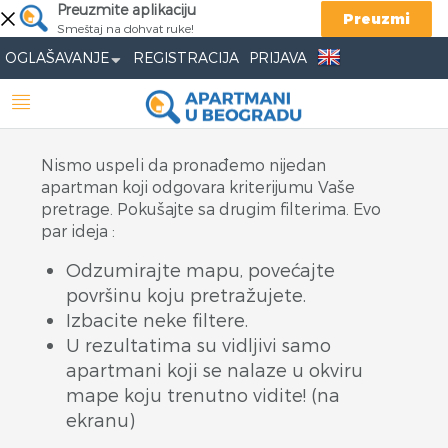
Preuzmite aplikaciju
Preuzmi
Smeštaj na dohvat ruke!
OGLAŠAVANJE
REGISTRACIJA
PRIJAVA
Nismo uspeli da pronađemo nijedan
apartman koji odgovara kriterijumu Vaše
pretrage. Pokušajte sa drugim filterima. Evo
par ideja :
Odzumirajte mapu, povećajte
površinu koju pretražujete.
Izbacite neke filtere.
U rezultatima su vidljivi samo
apartmani koji se nalaze u okviru
mape koju trenutno vidite! (na
ekranu)