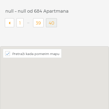
null – null od 684 Apartmana
…
1
39
40
Pretraži kada pomerim mapu