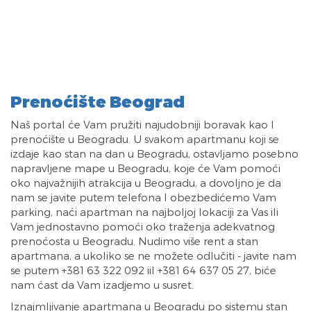
Prenoćište Beograd
Naš portal će Vam pružiti najudobniji boravak kao I
prenoćište u Beogradu. U svakom apartmanu koji se
izdaje kao stan na dan u Beogradu, ostavljamo posebno
napravljene mape u Beogradu, koje će Vam pomoći
oko najvažnijih atrakcija u Beogradu, a dovoljno je da
nam se javite putem telefona I obezbedićemo Vam
parking, naći apartman na najboljoj lokaciji za Vas ili
Vam jednostavno pomoći oko traženja adekvatnog
prenoćosta u Beogradu. Nudimo više rent a stan
apartmana, a ukoliko se ne možete odlučiti - javite nam
se putem +381 63 322 092 iil +381 64 637 05 27, biće
nam ćast da Vam izadjemo u susret.
Iznajmljivanje apartmana u Beogradu po sistemu stan