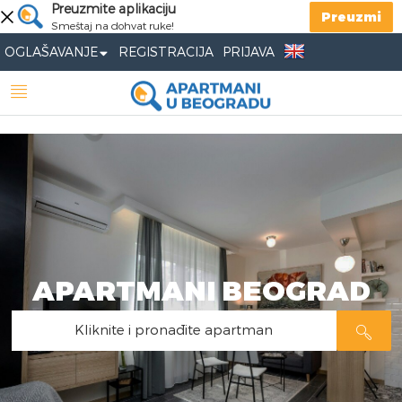
Preuzmite aplikaciju
Preuzmi
Smeštaj na dohvat ruke!
OGLAŠAVANJE
REGISTRACIJA
PRIJAVA
APARTMANI BEOGRAD
Kliknite i pronađite apartman