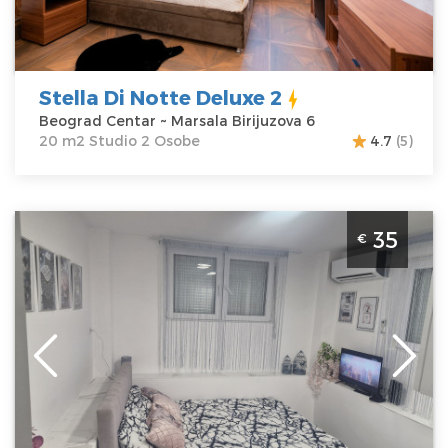
Cena
40 €
Studio
Stella Di Notte Deluxe 2
Beograd Centar ~ Marsala Birijuzova 6
20 m2 Studio 2 Osobe
4.7
(5)
Studio Apartman Beo centar Beograd Zvezdara. Studio
35
€
apartman, veličine 20m2, idealan je za boravak dve
odrasle osobe.
Beograd
Lokacija:
Beograd
Gosti:
2
Zvezdara
Kvadratura :
20
Adresa:
Kovačeva
m2
26
Struktura :
Cena
35 €
Studio