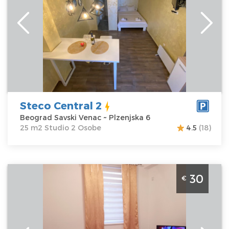
Savski Venac
Kvadratura :
25
Adresa:
Plzenjska
m2
6
Struktura :
Cena
30 €
Studio
Steco Central 2
Beograd Savski Venac ~ Plzenjska 6
25 m2 Studio 2 Osobe
4.5
(18)
Studio Apartman Dilajla Beograd Zvezdara je lepo
30
€
uredjen stan na dan za 2 osobe u Mirijevu
Beograd
Lokacija:
Beograd
Gosti:
2
Zvezdara
Kvadratura :
33