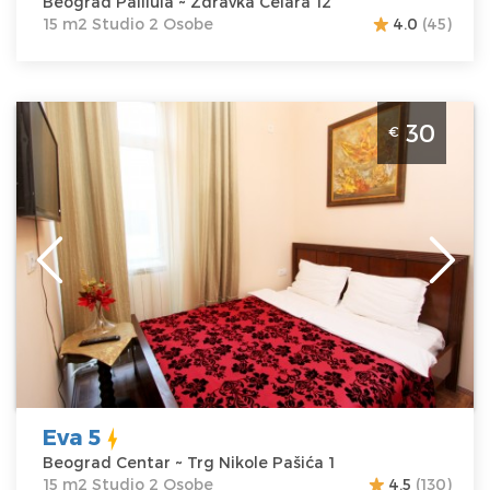
Beograd Palilula ~ Zdravka Celara 12
15 m2 Studio 2 Osobe
4.0
(45)
Studio Apartman Eva 5 Beograd Centar
30
€
Beograd
Lokacija:
Beograd
Gosti:
2
Centar
Kvadratura :
15
Adresa:
Trg
m2
Nikole Pašića 1
Struktura :
Cena
30 €
Studio
Eva 5
Beograd Centar ~ Trg Nikole Pašića 1
15 m2 Studio 2 Osobe
4.5
(130)