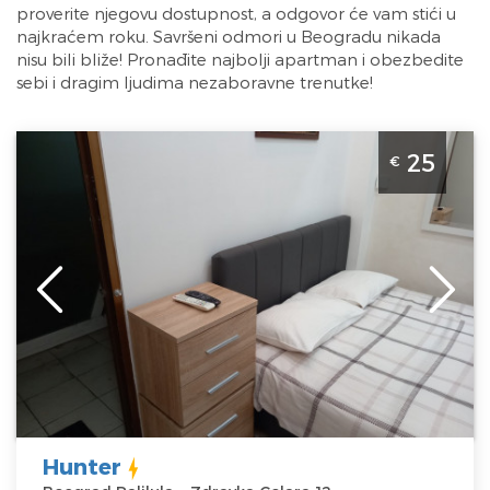
proverite njegovu dostupnost, a odgovor će vam stići u
najkraćem roku. Savršeni odmori u Beogradu nikada
nisu bili bliže! Pronađite najbolji apartman i obezbedite
sebi i dragim ljudima nezaboravne trenutke!
Studio Apartman Hunter Beograd Palilula Apartman
25
€
Hunter nalazi se nedaleko od Hale Pionir, predvidjen je
za 2 osobe
Beograd
Lokacija:
Beograd
Gosti:
2
Palilula
Kvadratura :
15
Adresa:
Zdravka
m2
Celara 12
Struktura :
Cena
25 €
Studio
Hunter