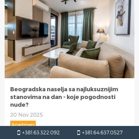
Beogradska naselja sa najluksuznijim
stanovima na dan - koje pogodnosti
nude?
20 Nov 2025
Apartmani
+381.63.322.092
+381.64.637.0527
Otkrijte koja su to Beogradska naselja sa