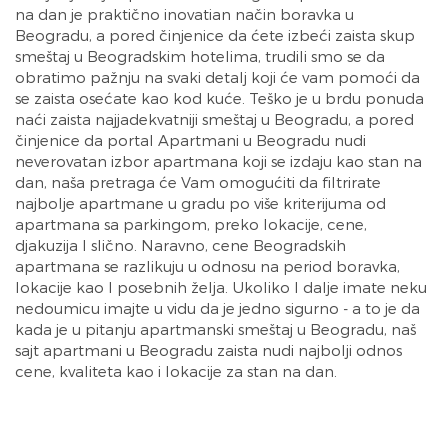
na dan je praktično inovatian način boravka u
Beogradu, a pored činjenice da ćete izbeći zaista skup
smeštaj u Beogradskim hotelima, trudili smo se da
obratimo pažnju na svaki detalj koji će vam pomoći da
se zaista osećate kao kod kuće. Teško je u brdu ponuda
naći zaista najjadekvatniji smeštaj u Beogradu, a pored
činjenice da portal Apartmani u Beogradu nudi
neverovatan izbor apartmana koji se izdaju kao stan na
dan, naša pretraga će Vam omogućiti da filtrirate
najbolje apartmane u gradu po više kriterijuma od
apartmana sa parkingom, preko lokacije, cene,
djakuzija I slično. Naravno, cene Beogradskih
apartmana se razlikuju u odnosu na period boravka,
lokacije kao I posebnih želja. Ukoliko I dalje imate neku
nedoumicu imajte u vidu da je jedno sigurno - a to je da
kada je u pitanju apartmanski smeštaj u Beogradu, naš
sajt apartmani u Beogradu zaista nudi najbolji odnos
cene, kvaliteta kao i lokacije za stan na dan.