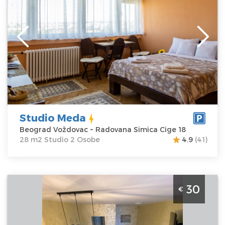
Lokacija:
Beograd
Gosti:
2
Voždovac
Kvadratura :
28
Adresa:
m2
Radovana Simica
Struktura :
Cige 18
Studio
Cena
35 €
Studio Meda
Beograd Voždovac ~ Radovana Simica Cige 18
28 m2 Studio 2 Osobe
4.9
(41)
Studio Apartman steco central 2 Beograd Savski Venac.
30
€
Studio povrsine 25m2, za 2 osobe.
Beograd
Lokacija:
Beograd
Gosti:
2