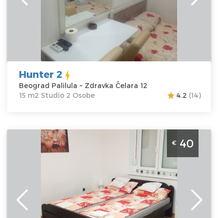
Čelara 12
Struktura :
Cena
25 €
Studio
Hunter 2
Beograd Palilula ~ Zdravka Čelara 12
15 m2 Studio 2 Osobe
4.2
(14)
Studio Apartman Flowers 1 Beograd Savski Venac, studio
40
€
apartman, velicine 25m2 na odlicnoj lokaciji
Beograd
Lokacija:
Beograd
Gosti:
2
Savski Venac
Kvadratura :
25
Adresa:
Vojvode
m2
Milenka 41
Struktura :