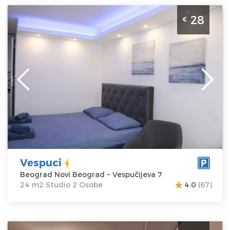
Studio Apartman Vespuci Beograd Novi Beograd.
28
€
Povrsine 24m2 i pogodan je za 2 osobe.
Beograd
Lokacija:
Beograd
Gosti:
2
Novi Beograd
Kvadratura :
24
Adresa:
m2
Vespučijeva 7
Struktura :
Cena
28 €
Studio
Vespuci
Beograd Novi Beograd ~ Vespučijeva 7
24 m2 Studio 2 Osobe
4.0
(67)
Studio Apartman Winer A 1 Beograd Voždovac. Studio