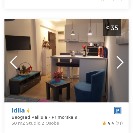
Studio Apartman Idila Beograd Palilula
35
€
Beograd
Lokacija:
Beograd
Gosti:
2
Palilula
Kvadratura :
30
Adresa:
m2
Primorska 9
Struktura :
Cena
35 €
Studio
Idila
Beograd Palilula ~ Primorska 9
30 m2 Studio 2 Osobe
4.4
(71)