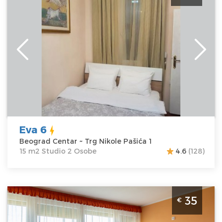
Lokacija:
Beograd
Gosti:
2
Centar
Kvadratura :
15
Adresa:
Trg
m2
Nikole Pašića 1
Struktura :
Cena
30 €
Studio
Eva 6
Beograd Centar ~ Trg Nikole Pašića 1
15 m2 Studio 2 Osobe
4.6
(128)
Studio Apartman Studio Meda Beograd Vozdovac
35
€
Beograd